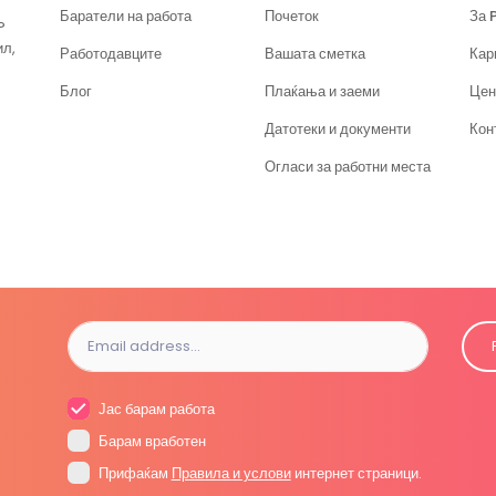
Баратели на работа
Почеток
За 
?
ил,
Работодавците
Вашата сметка
Кар
Блог
Плаќања и заеми
Цен
Датотеки и документи
Кон
Огласи за работни места
Јас барам работа
Барам вработен
Прифаќам
Правила и услови
интернет страници.