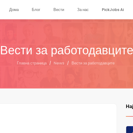
Дома
Блог
Вести
За нас
PickJobs Ai
Вести за работодавцит
Главна страница
/
News
/
Вести за работодавците
На