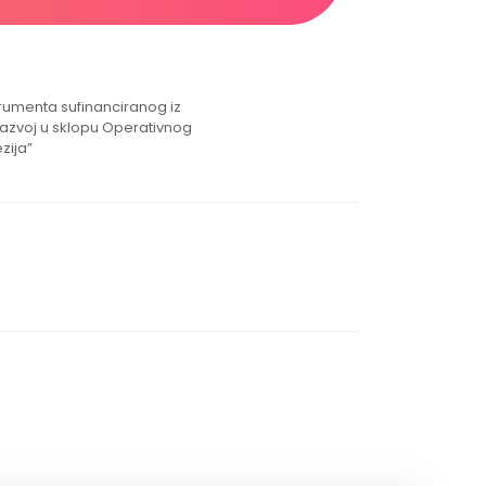
strumenta sufinanciranog iz
razvoj u sklopu Operativnog
zija”