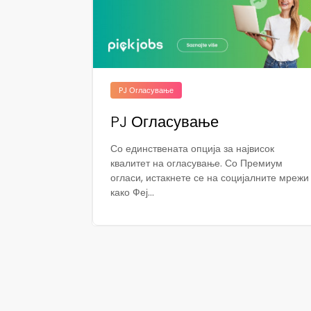
PJ Огласување
PJ Огласување
Со единствената опција за највисок
квалитет на огласување. Со Премиум
огласи, истакнете се на социјалните мрежи
како Феј...