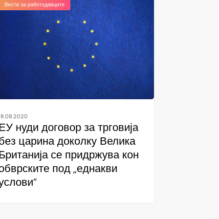
Вести за работодавците
18.08.2020
ЕУ нуди договор за трговија
без царина доколку Велика
Британија се придржува кон
обврските под „еднакви
услови“