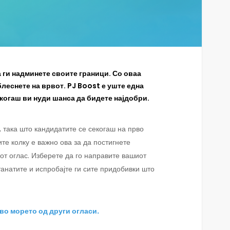
 ги надминете своите граници. Со оваа
леснете на врвот. PJ Boost е уште една
екогаш ви нуди шанса да бидете најдобри.
, така што кандидатите се секогаш на прво
те колку е важно ова за да постигнете
от оглас. Изберете да го направите вашиот
танатите и испробајте ги сите придобивки што
 во морето од други огласи.