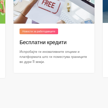
Новости за работодавците
Бесплатни кредити
Испробајте ги иновативните опциии и
платформата што ги поместува границите
во дури 11 земји.