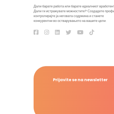
Дали барате работа или барате идеалниот вработен
Дали ги истражувате можностите? Создадете проф
контролирајте ја неговата содржина и станете
конкурентни во остварувањето на вашите цели.
Prijavite se na newsletter