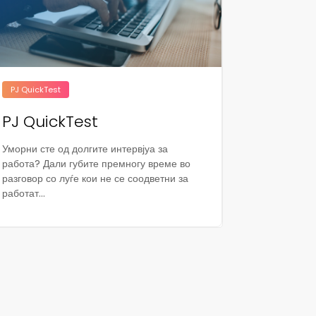
PJ QuickTest
PJ QuickTest
Уморни сте од долгите интервјуа за
работа? Дали губите премногу време во
разговор со луѓе кои не се соодветни за
работат...