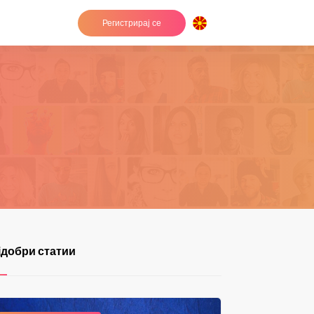
Регистрирај се
е
јдобри статии