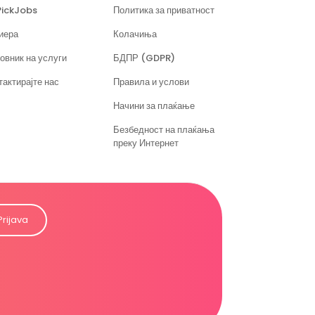
PickJobs
Политика за приватност
иера
Колачиња
овник на услуги
БДПР (GDPR)
тактирајте нас
Правила и услови
Начини за плаќање
Безбедност на плаќања
преку Интернет
Prijava