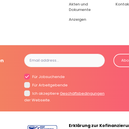
Akten und
Kontakt
Dokumente
Anzeigen
en
Abo
Für Jobsuchende
Für Arbeitgebende
Ich akzeptiere
Geschäftsbedingungen
der Webseite.
Erklärung zur Kofinanzier