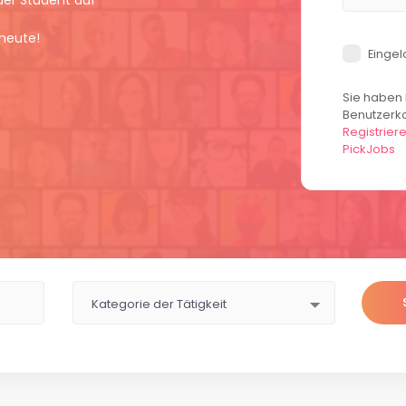
der Student auf
 heute!
Eingel
Sie haben 
Benutzerk
Registriere
PickJobs
Kategorie der Tätigkeit