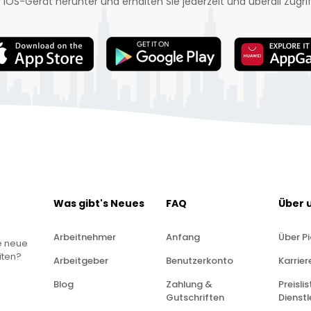
 iOS-Gerät herunter und erhalten Sie jederzeit und überall Zugrif
Was gibt's Neues
FAQ
Über 
Arbeitnehmer
Anfang
Über P
e neue
iten?
Arbeitgeber
Benutzerkonto
Karrier
Blog
Zahlung &
Preisli
Gutschriften
Dienst