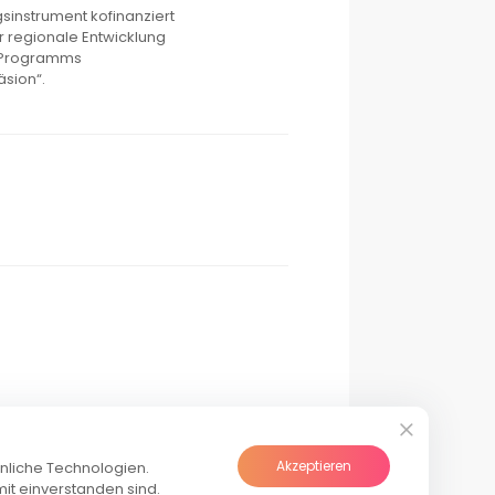
instrument kofinanziert
 regionale Entwicklung
 Programms
sion“.
Akzeptieren
hnliche Technologien.
it einverstanden sind.