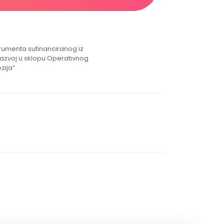
strumenta sufinanciranog iz
razvoj u sklopu Operativnog
zija”