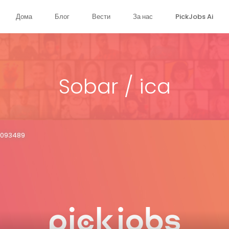
Дома
Блог
Вести
За нас
PickJobs Ai
Sobar / ica
34093489