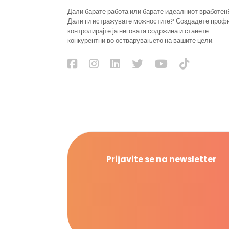
Дали барате работа или барате идеалниот вработен
Дали ги истражувате можностите? Создадете проф
контролирајте ја неговата содржина и станете
конкурентни во остварувањето на вашите цели.
Prijavite se na newsletter