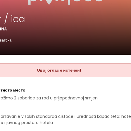
 / ica
TINA
рватска
Овој оглас е истечен!
отното место
Tražimo 2 sobarice za rad u prijepodnevnoj smjeni.
državanje visokih standarda čistoće i urednosti kapaciteta: hote
e i javnog prostora hotela