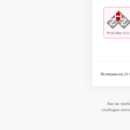
PickJobs d.o
Истекува на
26.
Ако ви треб
слободно конт