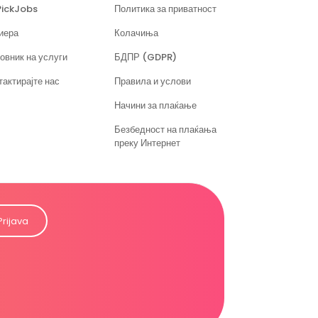
PickJobs
Политика за приватност
иера
Колачиња
овник на услуги
БДПР (GDPR)
тактирајте нас
Правила и услови
Начини за плаќање
Безбедност на плаќања
преку Интернет
Prijava