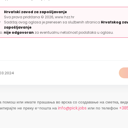
Hrvatski zavod za zapošljavanje
Sva prava pridržana © 2026, www.hzz.hr
Sadržaj ovog oglasa je prenesen sa službenih stranica
Hrvatskog za
zapošljavanje
.
.o.
nije odgovoran
za eventualnu netočnost podataka u oglasu.
03.2024
а помош или имате прашања во врска со создавање на сметка, вид
актирајте не преку е-пошта на
info@pick.jobs
или по телефон
+385