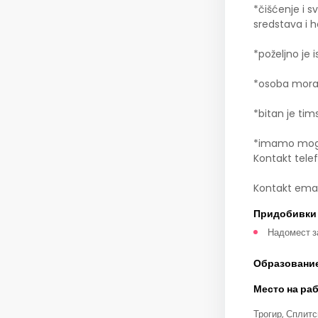
*čišćenje i 
sredstava i 
*poželjno je 
*osoba mora b
*bitan je tim
*imamo moguć
Kontakt tele
Kontakt emai
Придобивки
Надомест з
Образовани
Место на ра
Трогир, Сплит