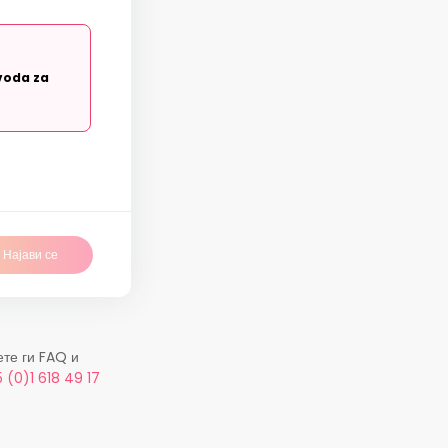
voda za
Најави се
ете ги FAQ и
 (0)1 618 49 17