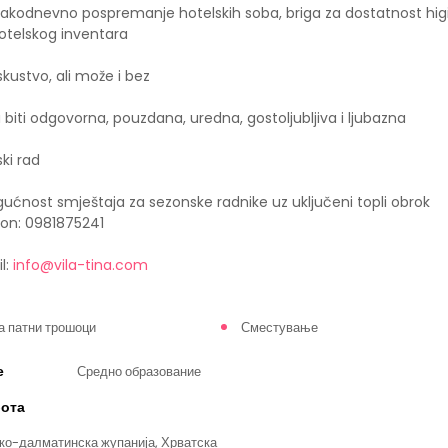
svakodnevno pospremanje hotelskih soba, briga za dostatnost higi
hotelskog inventara
iskustvo, ali može i bez
iti odgovorna, pouzdana, uredna, gostoljubljiva i ljubazna
ski rad
nost smještaja za sezonske radnike uz uključeni topli obrok
fon: 0981875241
l:
info@vila-tina.com
а патни трошоци
Сместување
е
Средно образование
бота
ско-далматинска жупанија, Хрватска