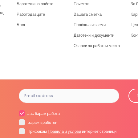
Баратели на работа
Почеток
За 
?
ил,
Работодавците
Вашата сметка
Кар
Блог
Плаќања и заеми
Цен
Датотеки и документи
Кон
Огласи за работни места
Јас барам работа
Барам вработен
Прифаќам
Правила и услови
интернет страници.