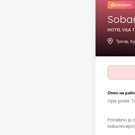
Остатокот
Sobar
HOTEL VILA 
Трогир, Х
Опис на раб
Opis posla: 
Potrebno je o
soba,recepcij