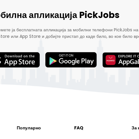
билна апликација PickJobs
мете ја бесплатната апликација за мобилни телефони PickJobs на
Store или App Store и добијте пристап до каде било, во кое било вр
Популарно
FAQ
За 