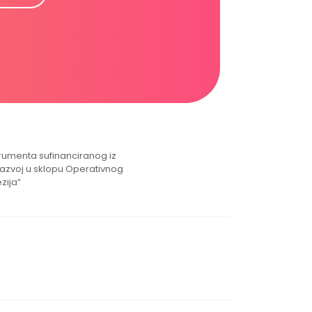
strumenta sufinanciranog iz
razvoj u sklopu Operativnog
zija”