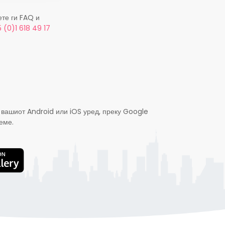
ете ги FAQ и
 (0)1 618 49 17
 вашиот Android или iOS уред, преку Google
еме.