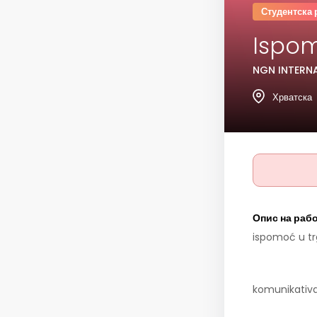
Студентска 
Ispom
NGN INTERNA
Хрватска
Опис на раб
ispomoć u trg
komunikativan