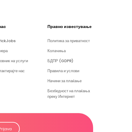
нас
Правно известување
PickJobs
Политика за приватност
иера
Колачиња
овник на услуги
БДПР (GDPR)
тактирајте нас
Правила и услови
Начини за плаќање
Безбедност на плаќања
преку Интернет
Prijava