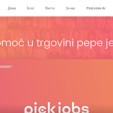
Дома
Блог
Вести
За нас
PickJobs Ai
omoć u trgovini pepe j
82400657