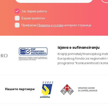
Јас барам работа
Барам вработен
Прифаќам
Правила и услови
интернет страници.
Izjava o sufinanciranju
Krajnji primatelj financijskog in
Europskog fonda za regionalni 
programa “Konkurentnost i kohe
Нашите партнери