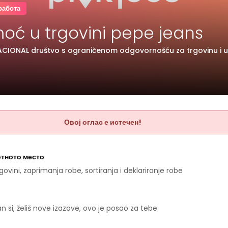
работа
oć u trgovini pepe jeans
CIONAL društvo s ograničenom odgovornošću za trgovinu i 
Овој оглас е истечен!
отното место
ovini, zaprimanja robe, sortiranja i deklariranje robe
 si, želiš nove izazove, ovo je posao za tebe