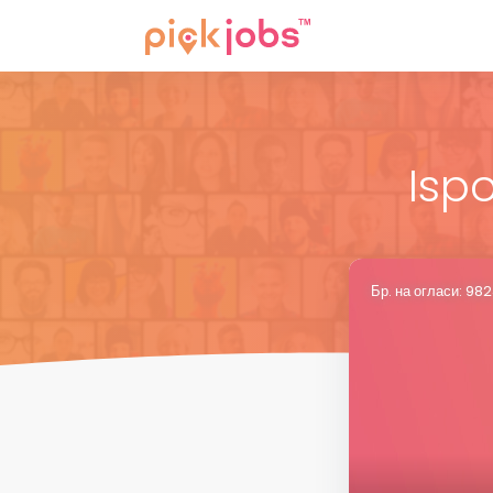
Isp
Бр. на огласи: 9