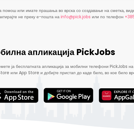
а помош или имате прашања во врска со создавање на сметка, вид
актирајте не преку е-пошта на
info@pick.jobs
или по телефон
+385
билна апликација PickJobs
мете ја бесплатната апликација за мобилни телефони PickJobs на
Store или App Store и добијте пристап до каде било, во кое било вр