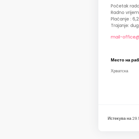
Početak rada:
Radno vrijem
Plaćanje : 6,
Trajanje: du
mail-office@
Место на ра
Хрватска
Истекува на
29.