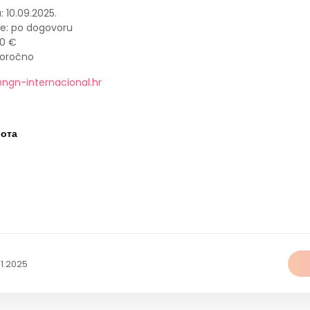
 10.09.2025.
e: po dogovoru
20 €
goročno
ngn-internacional.hr
бота
11.2025