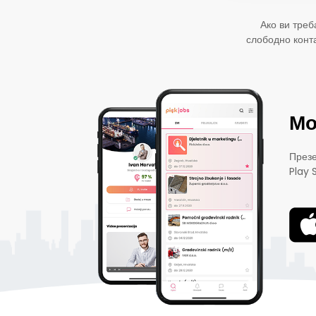
Ако ви треб
слободно конт
Мо
Презе
Play 