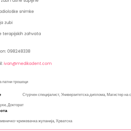
 zubi i usne šupljine
radiološke snimke
ja zubi
e terapijskih zahvata
fon: 098248338
l:
ivan@medikadent.com
а патни трошоци
е
Стурчен специјалист, Универзитетска диплома, Магистер на с
уки, Докторат
бота
ривничко-крижевачка жупанија, Хрватска