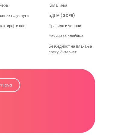
иера
Колачиња
овник на услуги
БДПР (GDPR)
тактирајте нас
Правила и услови
Начини за плаќање
Безбедност на плаќања
преку Интернет
Prijava