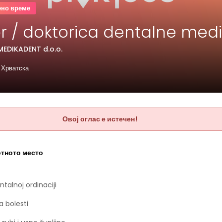
ено време
r / doktorica dentalne med
MEDIKADENT d.o.o.
 Хрватска
Овој оглас е истечен!
отното место
:
talnoj ordinaciji
a bolesti