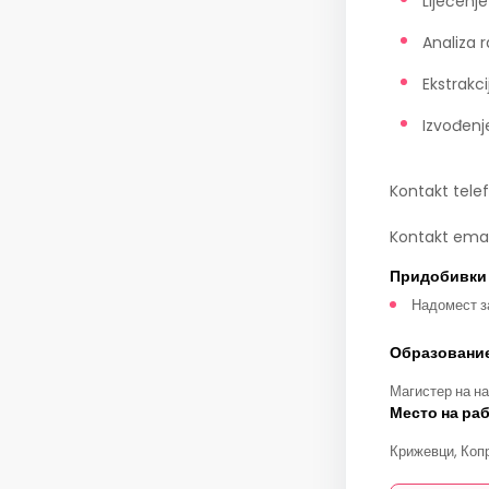
Liječenje
Analiza 
Ekstrakci
Izvođenj
Kontakt tele
Kontakt emai
Придобивки
Надомест з
Образовани
Магистер на на
Место на ра
Крижевци, Коп