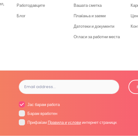
ил,
Работодавците
Вашата сметка
Кар
Блог
Плаќања и заеми
Цен
Датотеки и документи
Кон
Огласи за работни места
Јас барам работа
Барам вработен
Прифаќам
Правила и услови
интернет страници.