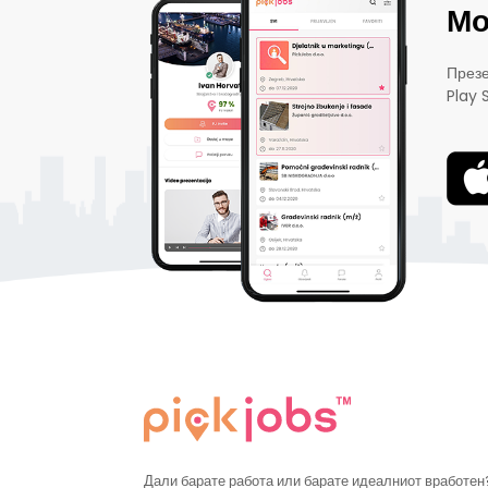
Мо
Презе
Play 
Дали барате работа или барате идеалниот вработен