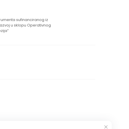
strumenta sufinanciranog iz
razvoj u sklopu Operativnog
zija”