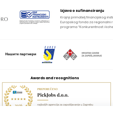
Izjava o sufinanciranju
Krajnji primatelj financijskog in
Europskog fonda za regionalni 
programa “Konkurentnost i kohe
Нашите партнери
Awards and recognitions