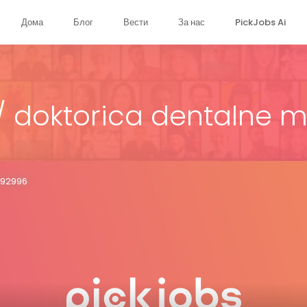
Дома
Блог
Вести
За нас
PickJobs Ai
/ doktorica dentalne 
9492996