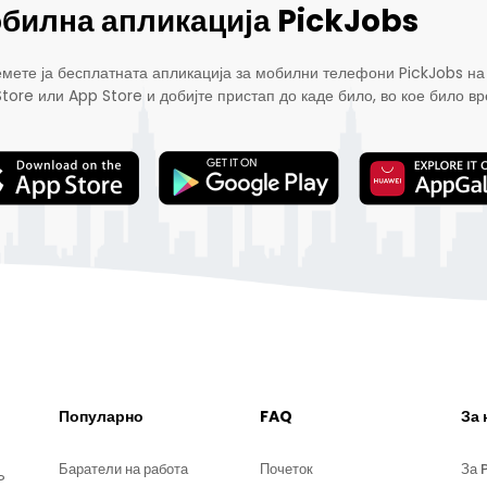
билна апликација PickJobs
мете ја бесплатната апликација за мобилни телефони PickJobs на
Store или App Store и добијте пристап до каде било, во кое било вр
Популарно
FAQ
За 
Баратели на работа
Почеток
За 
?