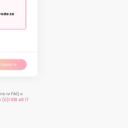
voda za
Најави се
ете ги FAQ и
 (0)1 618 49 17