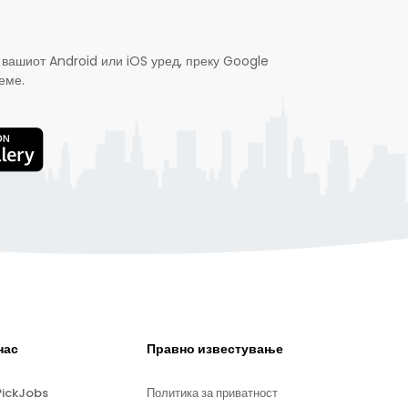
 вашиот Android или iOS уред, преку Google
еме.
нас
Правно известување
PickJobs
Политика за приватност