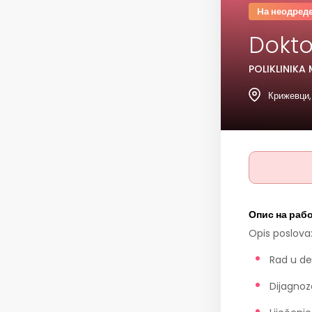
Hа неодред
Dokto
POLIKLINIKA 
Крижевци,
Опис на раб
Opis poslova
Rad u den
Dijagnoz