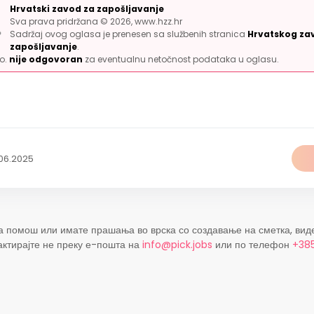
Hrvatski zavod za zapošljavanje
Sva prava pridržana © 2026, www.hzz.hr
Sadržaj ovog oglasa je prenesen sa službenih stranica
Hrvatskog za
zapošljavanje
.
.o.
nije odgovoran
za eventualnu netočnost podataka u oglasu.
06.2025
а помош или имате прашања во врска со создавање на сметка, вид
актирајте не преку е-пошта на
info@pick.jobs
или по телефон
+385