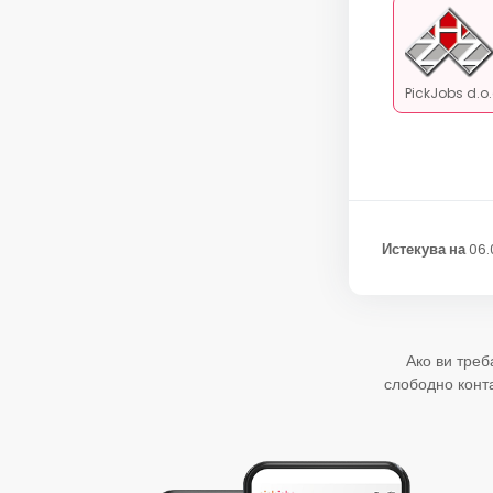
PickJobs d.o
Истекува на
06.
Ако ви треб
слободно конт