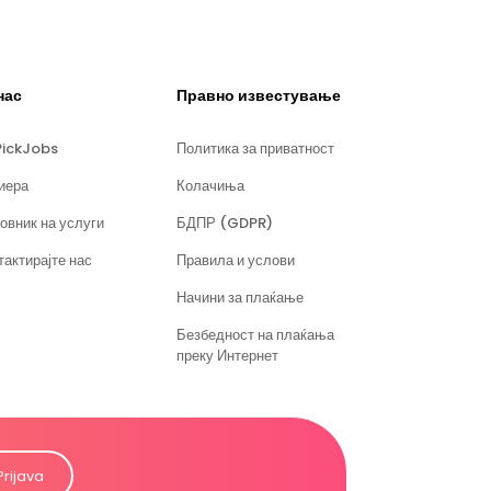
нас
Правно известување
PickJobs
Политика за приватност
иера
Колачиња
овник на услуги
БДПР (GDPR)
тактирајте нас
Правила и услови
Начини за плаќање
Безбедност на плаќања
преку Интернет
Prijava