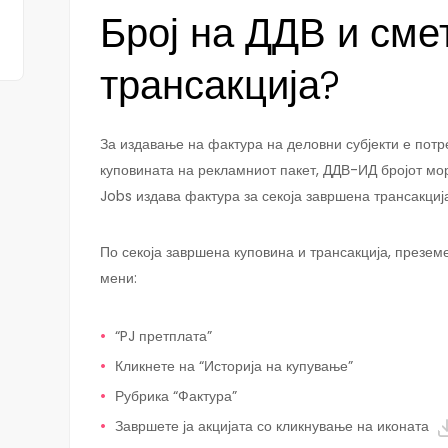
Број на ДДВ и сме
трансакција?
За издавање на фактура на деловни субјекти е потр
куповината на рекламниот пакет, ДДВ-ИД бројот мо
Jobs издава фактура за секоја завршена трансакциј
По секоја завршена куповина и трансакција, презем
мени:
“PJ претплата”
Кликнете на “Историја на купување”
Рубрика “Фактура”
Завршете ја акцијата со кликнување на иконата