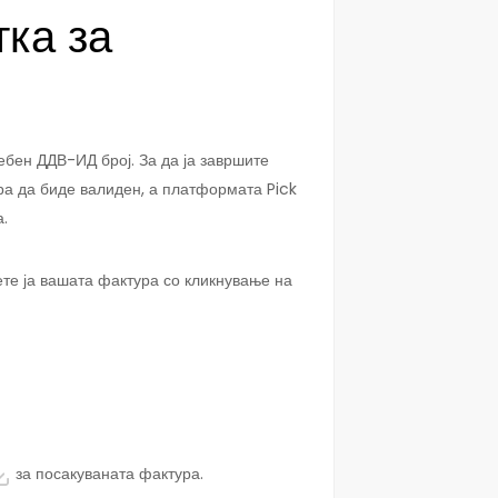
тка за
ебен ДДВ-ИД број. За да ја завршите
ра да биде валиден, а платформата Pick
а.
ете ја вашата фактура со кликнување на
за посакуваната фактура.