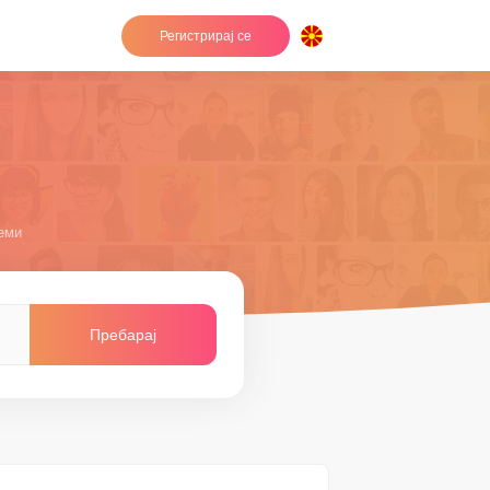
Регистрирај се
еми
Пребарај