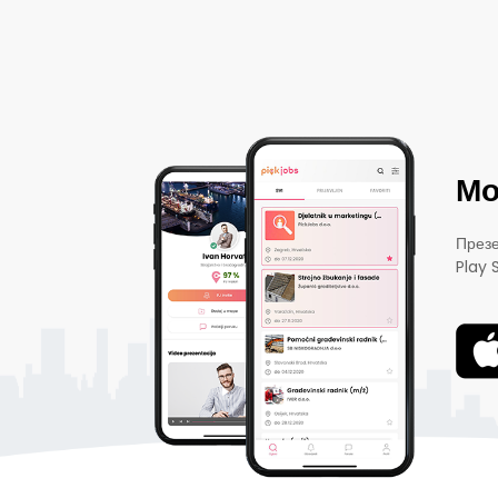
Мо
Презе
Play 