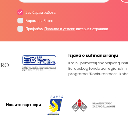
Јас барам работа
Барам вработен
Прифаќам
Правила и услови
интернет страници.
Izjava o sufinanciranju
Krajnji primatelj financijskog in
Europskog fonda za regionalni 
programa “Konkurentnost i kohe
Нашите партнери