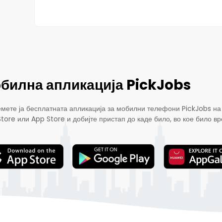
билна апликација PickJobs
мете ја бесплатната апликација за мобилни телефони PickJobs на
Store или App Store и добијте пристап до каде било, во кое било вр