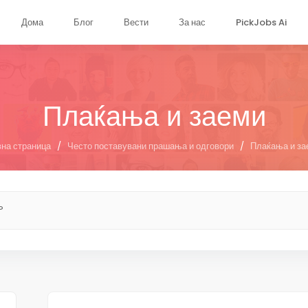
Дома
Блог
Вести
За нас
PickJobs Ai
Плаќања и заеми
вна страница
/
Често поставувани прашања и одговори
/
Плаќања и за
?