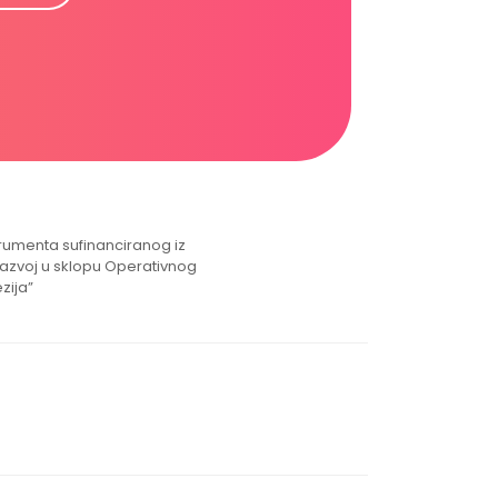
strumenta sufinanciranog iz
razvoj u sklopu Operativnog
zija”