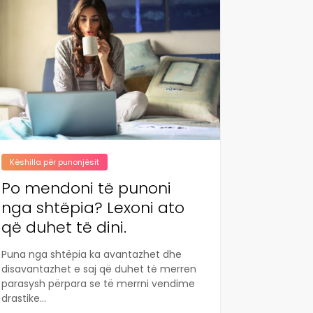
Këshilla për punonjësit
Po mendoni të punoni
nga shtëpia? Lexoni ato
që duhet të dini.
Puna nga shtëpia ka avantazhet dhe
disavantazhet e saj që duhet të merren
parasysh përpara se të merrni vendime
drastike...