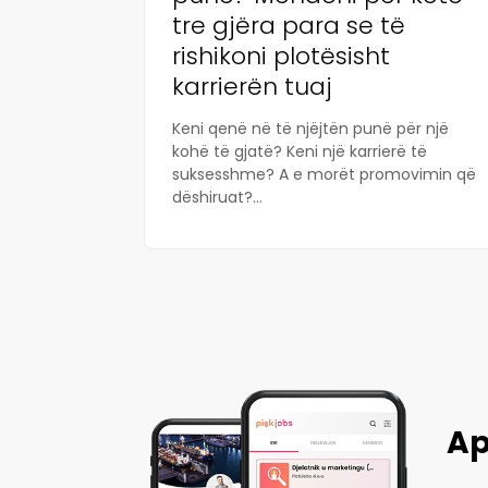
tre gjëra para se të
rishikoni plotësisht
karrierën tuaj
Keni qenë në të njëjtën punë për një
kohë të gjatë? Keni një karrierë të
suksesshme? A e morët promovimin që
dëshiruat?...
Ap