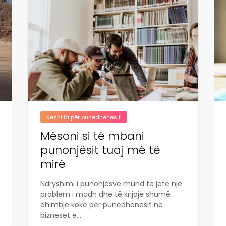
Këshilla për punëdhënësit
Mësoni si të mbani
punonjësit tuaj më të
mirë
Ndryshimi i punonjësve mund të jetë një
problem i madh dhe të krijojë shumë
dhimbje koke për punëdhënësit në
bizneset e...