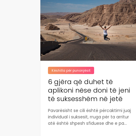
Këshilla për punonjësit
6 gjëra që duhet të
aplikoni nëse doni të jeni
të suksesshëm në jetë
Pavarësisht se cili është përcaktimi juaj
individual i suksesit, rruga për ta arritur
atë është shpesh sfiduese dhe e pa...