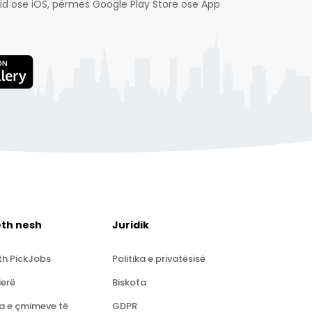
droid ose iOS, përmes Google Play Store ose App
eth nesh
Juridik
th PickJobs
Politika e privatësisë
ierë
Biskota
ta e çmimeve të
GDPR