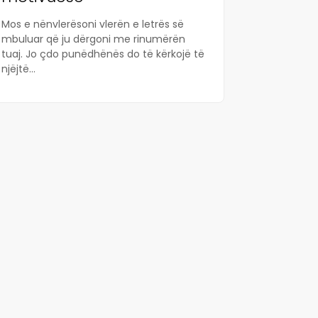
Mos e nënvlerësoni vlerën e letrës së
mbuluar që ju dërgoni me rinumërën
tuaj. Jo çdo punëdhënës do të kërkojë të
njëjtë...