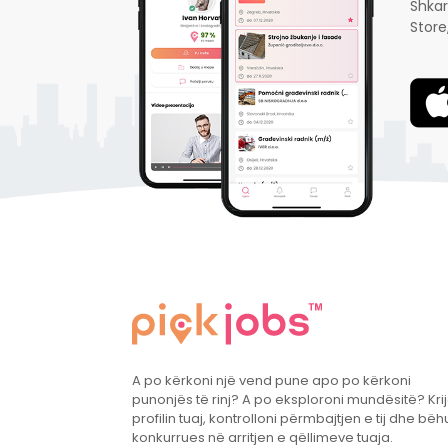
Shkar
Store
A po kërkoni një vend pune apo po kërkoni
punonjës të rinj? A po eksploroni mundësitë? Krij
profilin tuaj, kontrolloni përmbajtjen e tij dhe bëh
konkurrues në arritjen e qëllimeve tuaja.