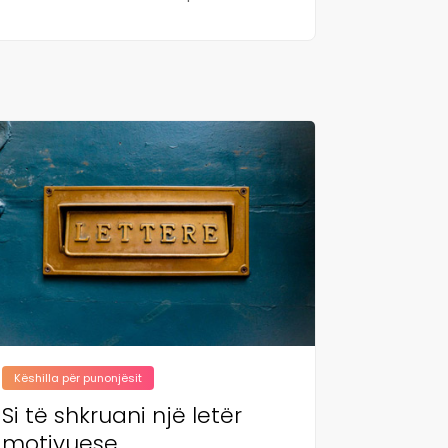
Këshilla për punonjësit
Si të shkruani një letër
motivuese