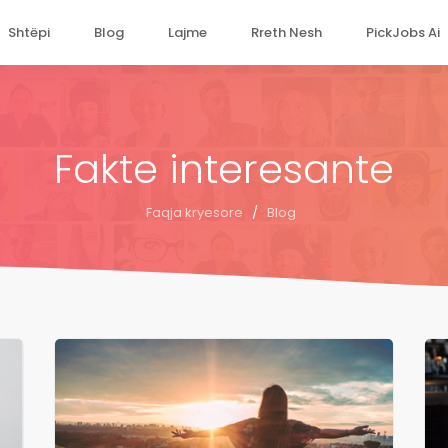
Shtëpi
Blog
Lajme
Rreth Nesh
PickJobs Ai
Fakte interesante
Faqja kryesore
/
Blog