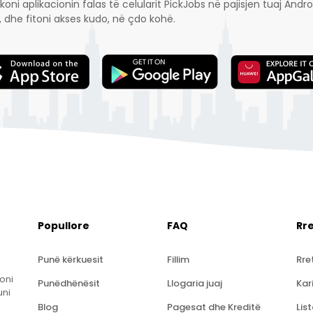
koni aplikacionin falas të celularit PickJobs në pajisjen tuaj An
, dhe fitoni akses kudo, në çdo kohë.
Popullore
FAQ
Rr
Punë kërkuesit
Fillim
Rre
oni
Punëdhënësit
Llogaria juaj
Kar
uni
Blog
Pagesat dhe Kreditë
Lis