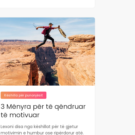
Këshilla për punonjësit
3 Mënyra për të qëndruar
të motivuar
Lexoni disa nga këshillat për të gjetur
motivimin e humbur ose ripërdorur atë.