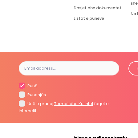
shë
Dosjet dhe dokumentet
Na 
Listat e punëve
Punë
Punonjës
Unë e pranoj
Termat dhe Kushtet
faqet e
internetit.