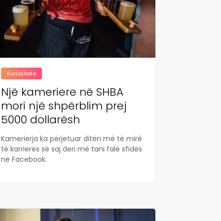
Kuriozitete
Një kameriere në SHBA
mori një shpërblim prej
5000 dollarësh
Kamerierja ka përjetuar ditën më të mirë
të karrierës së saj deri më tani falë sfidës
në Facebook.