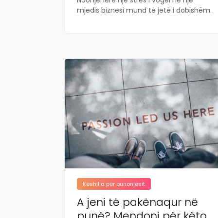
mjedis biznesi mund të jetë i dobishëm.
Këshilla për punonjësit
A jeni të pakënaqur në
punë? Mendoni për këto