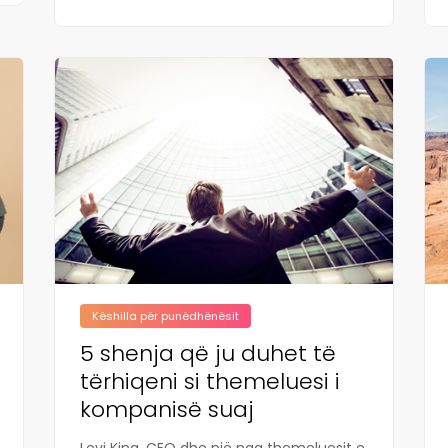
Këshilla për punëdhënësit
5 shenja që ju duhet të
tërhiqeni si themeluesi i
kompanisë suaj
Levi King, CEO dhe një nga themeluesit e