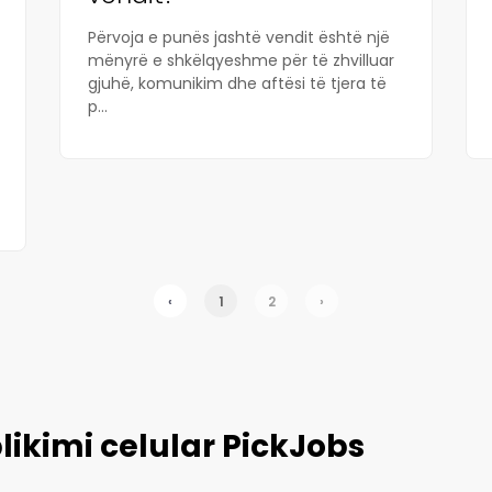
Përvoja e punës jashtë vendit është një
mënyrë e shkëlqyeshme për të zhvilluar
gjuhë, komunikim dhe aftësi të tjera të
p...
‹
1
2
›
likimi celular PickJobs