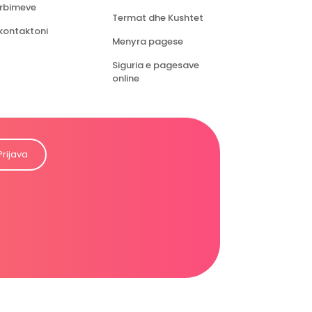
rbimeve
Termat dhe Kushtet
kontaktoni
Menyra pagese
Siguria e pagesave
online
Prijava