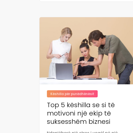
Këshilla për punëdhënësit
Top 5 këshilla se si të
motivoni një ekip të
suksesshëm biznesi
Ndonjëherë një stres i vogël në një