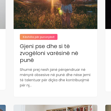
Këshilla për punonjësit
Gjeni pse dhe si të
zvogëloni varësinë në
punë
Shumë prej nesh janë përqendruar në
mënyrë obsesive në punë dhe nëse jemi
të talentuar për diçka dhe kontribuojmë
për nj...