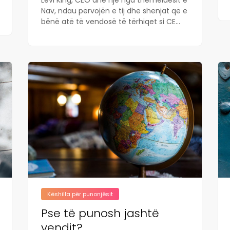
Nav, ndau përvojën e tij dhe shenjat që e
bënë atë të vendosë të tërhiqet si CE...
Këshilla për punonjësit
Pse të punosh jashtë
vendit?