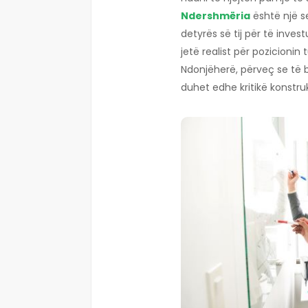
Ndershmëria
është një 
detyrës së tij për të invest
jetë realist për pozicionin t
Ndonjëherë, përveç se të b
duhet edhe kritikë konstruk