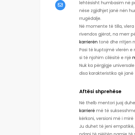
lehtësisht humbasim në 
nëse zgjidhjet janë nën hu
rrugëdalje.
Në momente të tilla, vlera
rivendos gjërat, na merr pë
karrierën
tonë dhe rritjen n
Pasi të kuptojmë vlerën e 
si të njohim cilësitë e një
m
Nuk ka përgjigje universal
disa karakteristika që jan
Aftësi shprehëse
Në thelb mentori juaj duh
karrierë
më të suksesshme se
kërkoni, versioni më i mirë
Ju duhet të jeni empatikë,
ndani të njëjtën pamje të s