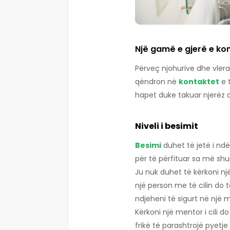
Një gamë e gjerë e ko
Përveç njohurive dhe vler
qëndron në
kontaktet
e 
hapet duke takuar njerëz 
Niveli i besimit
Besimi
duhet të jetë i ndë
për të përfituar sa më sh
Ju nuk duhet të kërkoni nj
një person me të cilin do
ndjeheni të sigurt në një mj
Kërkoni një mentor i cili do 
frikë të parashtrojë pyetje