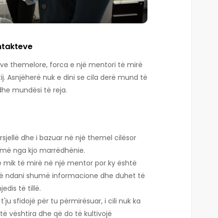
ntakteve
ave themelore, forca e një mentori të mirë
tij. Asnjëherë nuk e dini se cila derë mund të
dhe mundësi të reja.
rsjellë dhe i bazuar në një themel cilësor
umë nga kjo marrëdhënie.
ë mik të mirë në një mentor por ky është
 të ndani shumë informacione dhe duhet të
edis të tillë.
t'ju sfidojë për tu përmirësuar, i cili nuk ka
 të vështira dhe që do të kultivojë