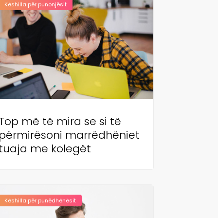
Këshilla për punonjësit
Top më të mira se si të
përmirësoni marrëdhëniet
tuaja me kolegët
Këshilla për punëdhënësit