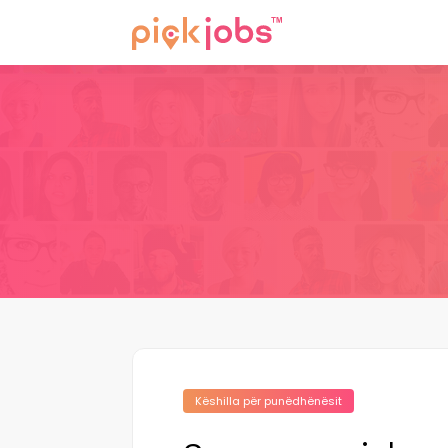
Këshilla për punëdhënësit