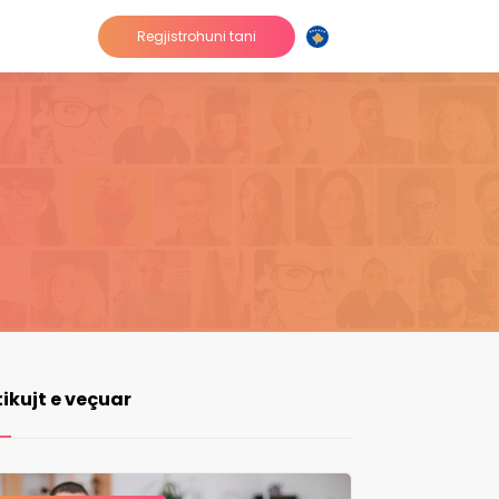
Regjistrohuni tani
tikujt e veçuar