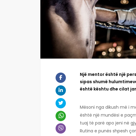
Një mentor është një perso
sipas shumë hulumtimeve,
është kështu dhe cilat ja
Mësoni nga dikush më i 
është një mundësi e paçmu
tuaj të parë apo jeni në g
Rutina e punës shpesh çon