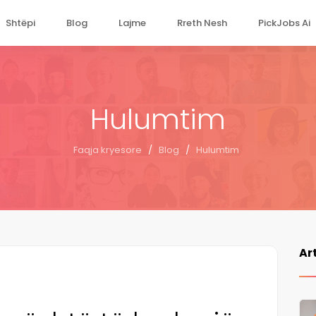
Shtëpi
Blog
Lajme
Rreth Nesh
PickJobs Ai
Hulumtim
Faqja kryesore
/
Blog
/
Hulumtim
Ar