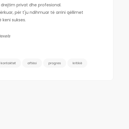
drejtim privat dhe profesional.
rkuar, për t'ju ndihmuar të arrini qëllimet
ë keni sukses.
Pexels
kontaktet
aftësi
progres
kritikë