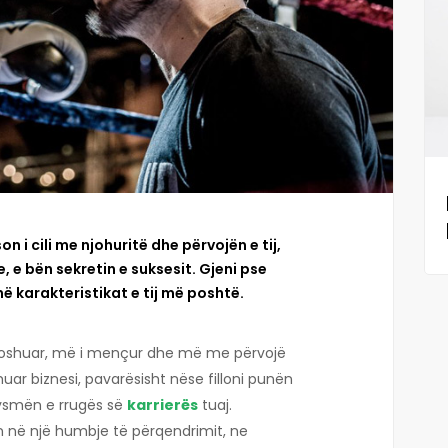
n i cili me njohuritë dhe përvojën e tij,
 e bën sekretin e suksesit. Gjeni pse
në karakteristikat e tij më poshtë.
moshuar, më i mençur dhe më me përvojë
ar biznesi, pavarësisht nëse filloni punën
jysmën e rrugës së
karrierës
tuaj.
 në një humbje të përqendrimit, ne