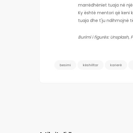
marrëdhëniet tuaja në një 
Ky është mentori që keni kë
tuaja dhe t'ju ndihmojnë t
Burimi i figurës: Unsplash, 
besimi
këshilltar
karierë