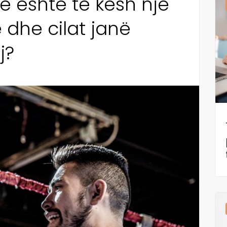
 është të kesh një
 dhe cilat janë
j?