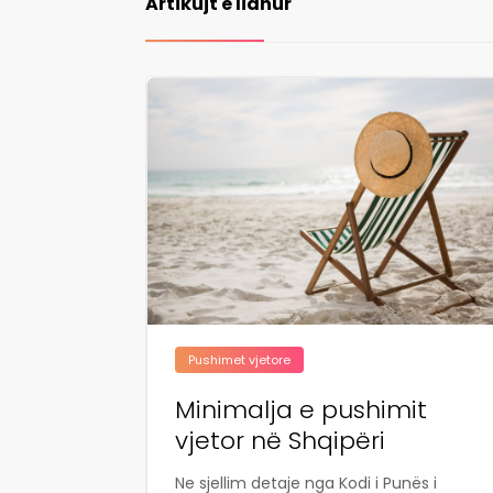
Artikujt e lidhur
Pushimet vjetore
Minimalja e pushimit
vjetor në Shqipëri
Ne sjellim detaje nga Kodi i Punës i