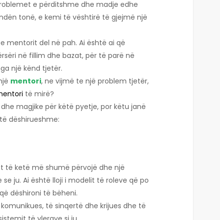
problemet e përditshme dhe madje edhe
ndën tonë, e kemi të vështirë të gjejmë një
 e mentorit del në pah. Ai është ai që
rsëri në fillim dhe bazat, për të parë në
ga një kënd tjetër.
një
mentori
, ne vijmë te një problem tjetër,
entori
të mirë?
e dhe magjike për këtë pyetje, por këtu janë
ë të dëshirueshme:
et të ketë më shumë përvojë dhe një
 ju. Ai është lloji i modelit të roleve që po
 që dëshironi të bëheni.
 komunikues, të sinqertë dhe krijues dhe të
istemit të vlerave si ju.