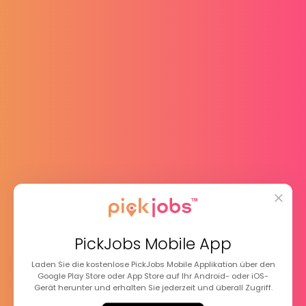
Um einen Verkaufsplan zu erstellen, müssen Sie zunächst den
Zweck Ihres Unternehmens verstehen, wer Ihre idealen
Kunden...
15.11.2022
PickJobs Mobile App
Laden Sie die kostenlose PickJobs Mobile Applikation über den
Google Play Store oder App Store auf Ihr Android- oder iOS-
Gerät herunter und erhalten Sie jederzeit und überall Zugriff.
Gute Mitarbeiter