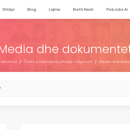
Shtëpi
Blog
Lajme
Rreth Nesh
PickJobs Ai
Media dhe dokumente
 stranica
/
Često postavljena pitanja i odgovori
/
Media dhe dok
?