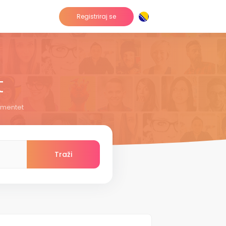
Registriraj se
t
umentet
Traži