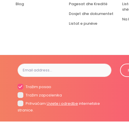
Blog
Pagesat dhe Kreditë
Lis
shë
Dosjet dhe dokumentet
Na 
Listat e punëve
Tražim posao
Tražim zaposlenika
Prihvaćam
Uvjete i odredbe
internetske
stranice.