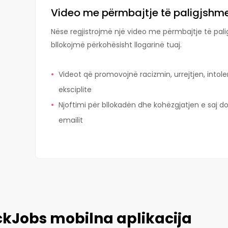
Video me përmbajtje të paligjsh
Nëse regjistrojmë një video me përmbajtje të palig
bllokojmë përkohësisht llogarinë tuaj.
Videot që promovojnë racizmin, urrejtjen, int
eksciplite
Njoftimi për bllokadën dhe kohëzgjatjen e saj d
emailit
ckJobs mobilna aplikacija