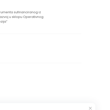
strumenta sufinanciranog iz
razvoj u sklopu Operativnog
zija”