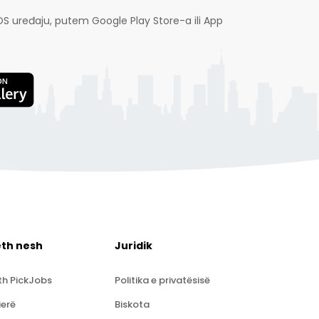
OS uređaju, putem Google Play Store-a ili App
eth nesh
Juridik
th PickJobs
Politika e privatësisë
ierë
Biskota