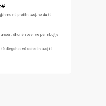
me#
jshme në profilin tuaj, ne do të
olerancën, dhunën ose me përmbajtje
o të dërgohet në adresën tuaj të