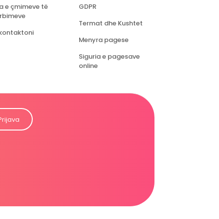
ta e çmimeve të
GDPR
rbimeve
Termat dhe Kushtet
kontaktoni
Menyra pagese
Siguria e pagesave
online
Prijava