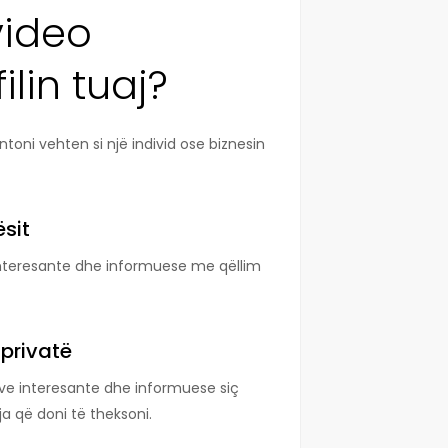
video
lin tuaj?
ntoni vehten si një individ ose biznesin
sit
interesante dhe informuese me qëllim
 privatë
ve interesante dhe informuese siç
ja që doni të theksoni.