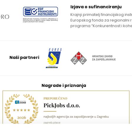
Izjava o sufinanciranju
Krajnji primatelj financijskog in
Europskog fonda za regionalni 
programa “Konkurentnost i kohe
Naši partneri
Nagrade i priznanja