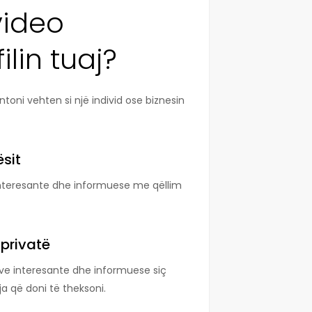
video
lin tuaj?
ntoni vehten si një individ ose biznesin
sit
interesante dhe informuese me qëllim
 privatë
ve interesante dhe informuese siç
ja që doni të theksoni.