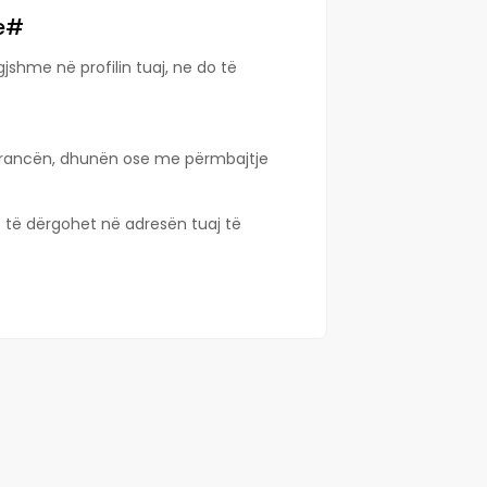
me#
jshme në profilin tuaj, ne do të
olerancën, dhunën ose me përmbajtje
o të dërgohet në adresën tuaj të