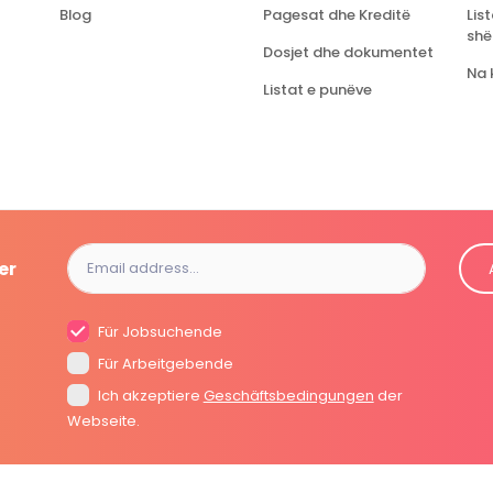
Blog
Pagesat dhe Kreditë
Lis
shë
Dosjet dhe dokumentet
Na 
Listat e punëve
er
Für Jobsuchende
Für Arbeitgebende
Ich akzeptiere
Geschäftsbedingungen
der
Webseite.