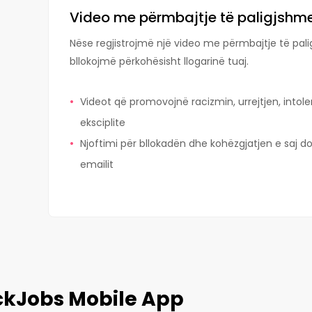
Video me përmbajtje të paligjsh
Nëse regjistrojmë një video me përmbajtje të palig
bllokojmë përkohësisht llogarinë tuaj.
Videot që promovojnë racizmin, urrejtjen, int
eksciplite
Njoftimi për bllokadën dhe kohëzgjatjen e saj d
emailit
ckJobs Mobile App