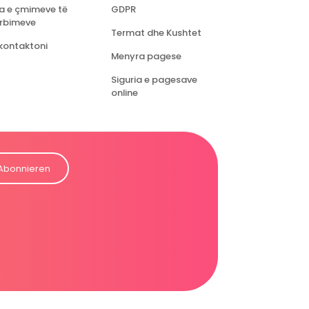
ta e çmimeve të
GDPR
rbimeve
Termat dhe Kushtet
kontaktoni
Menyra pagese
Siguria e pagesave
online
Abonnieren