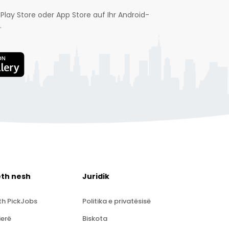
Play Store oder App Store auf Ihr Android-
.
eth nesh
Juridik
th PickJobs
Politika e privatësisë
ierë
Biskota