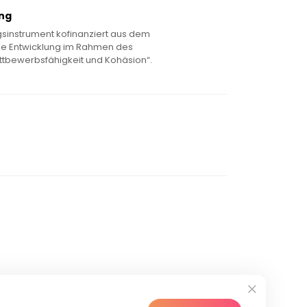
ung
sinstrument kofinanziert aus dem
le Entwicklung im Rahmen des
tbewerbsfähigkeit und Kohäsion“.