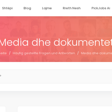
Shtëpi
Blog
Lajme
Rreth Nesh
PickJobs Ai
Media dhe dokumente
seite
/
Häufig gestellte Fragen und Antworten
/
Media dhe dokume
?