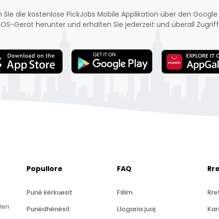
 Sie die kostenlose PickJobs Mobile Applikation über den Google 
iOS-Gerät herunter und erhalten Sie jederzeit und überall Zugriff
Popullore
FAQ
Rr
Punë kërkuesit
Fillim
Rre
len
Punëdhënësit
Llogaria juaj
Kar