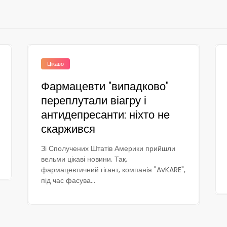
Цікаво
Фармацевти "випадково"
переплутали віагру і
антидепресанти: ніхто не
скаржився
Зі Сполучених Штатів Америки прийшли
вельми цікаві новини. Так,
фармацевтичний гігант, компанія "AvKARE",
під час фасува...