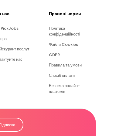
 нас
Правові норми
 PickJobs
Політика
конфіденційності
’єра
Файли Cookies
йскурант послуг
GDPR
тактуйте нас
Правила та умови
Спосіб оплати
Безпека онлайн-
платежів
Підписка