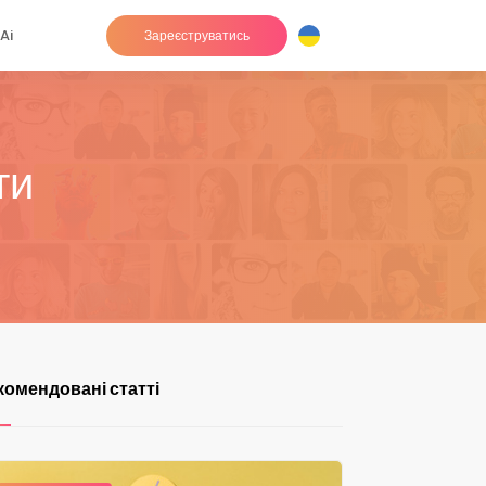
Ai
Зареєструватись
ти
комендовані статті