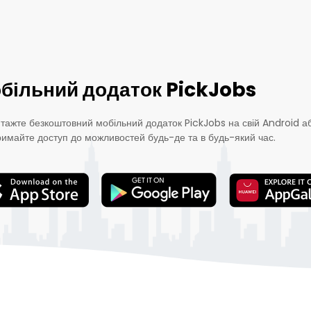
більний додаток PickJobs
тажте безкоштовний мобільний додаток PickJobs на свій Android аб
римайте доступ до можливостей будь-де та в будь-який час.