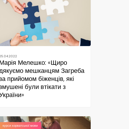
25.04.2022
Марія Мелешко: «Щиро
дякуємо мешканцям Загреба
за прийомом біженців, які
змушені були втікати з
України»
курси хорватської мови