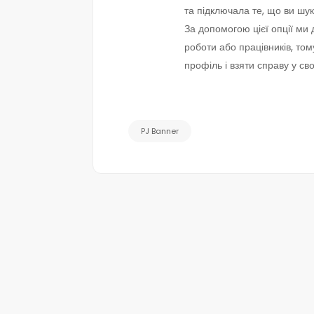
та підключала те, що ви шук
За допомогою цієї опції м
роботи або працівників, то
профіль і взяти справу у сво
PJ Banner