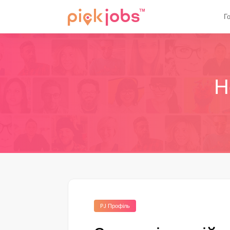
Г
Н
PJ Профіль