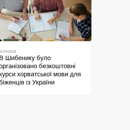
21.04.2022
В Шибенику було
організовано безкоштовні
курси хорватської мови для
біженців із України