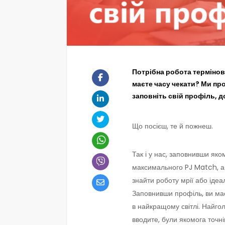
Потрібна робота термінов
маєте часу чекати? Ми пр
заповніть свій профіль, 
Що посієш, те й пожнеш.
Так і у нас, заповнивши яко
максимального PJ Match, а 
знайти роботу мрії або ідеа
Заповнивши профіль, ви ма
в найкращому світлі. Найгол
вводите, були якомога точ