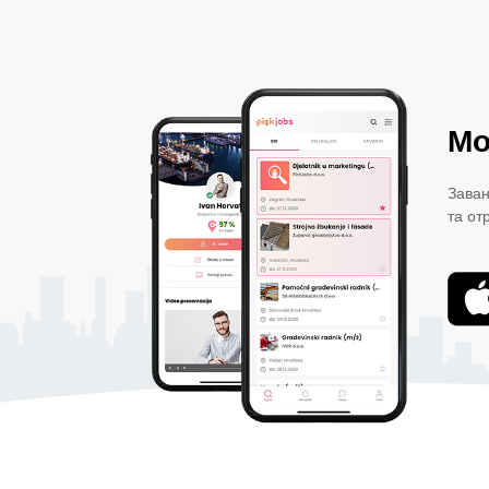
Мо
Заван
та от