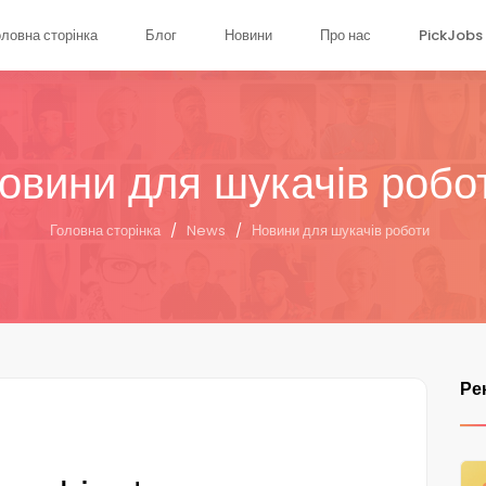
оловна сторінка
Блог
Новини
Про нас
PickJobs 
овини для шукачів робо
Головна сторінка
/
News
/
Новини для шукачів роботи
Ре