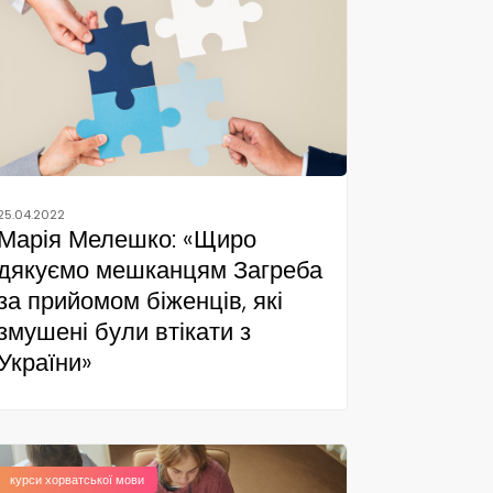
25.04.2022
Марія Мелешко: «Щиро
дякуємо мешканцям Загреба
за прийомом біженців, які
змушені були втікати з
України»
курси хорватської мови