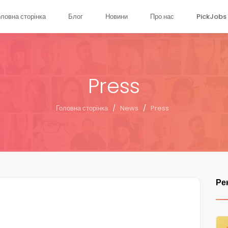
оловна сторінка
Блог
Новини
Про нас
PickJobs 
Press
Головна сторінка
/
News
/
Press
Ре