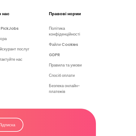
 нас
Правові норми
 PickJobs
Політика
конфіденційності
’єра
Файли Cookies
йскурант послуг
GDPR
тактуйте нас
Правила та умови
Спосіб оплати
Безпека онлайн-
платежів
Підписка