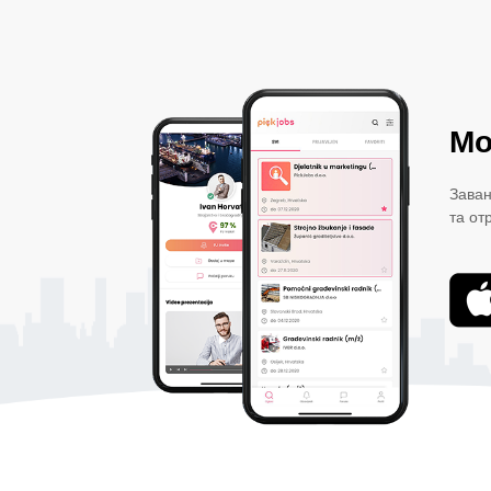
Мо
Заван
та от