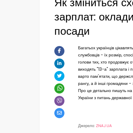
Як зміниться с
зарплат: оклади,
посади
Багатьох українців цікавля
службовців - їх розмір, спос
голови тих, хто продовжує о
виходять "13-а" зарплата і 
варто пам'ятати, що держсл
рангу, а й інші громадяни - 
Про це детально пишуть на 
України з питань державної
Джерело:
ZNAJ.UA