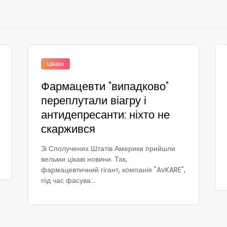
Цікаво
Фармацевти "випадково"
переплутали віагру і
антидепресанти: ніхто не
скаржився
Зі Сполучених Штатів Америки прийшли
вельми цікаві новини. Так,
фармацевтичний гігант, компанія "AvKARE",
під час фасува...