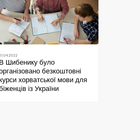
21.04.2022
В Шибенику було
організовано безкоштовні
курси хорватської мови для
біженців із України