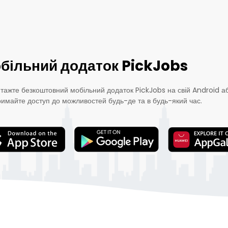
більний додаток PickJobs
тажте безкоштовний мобільний додаток PickJobs на свій Android аб
римайте доступ до можливостей будь-де та в будь-який час.