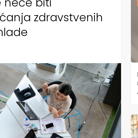
 neće biti
ćanja zdravstvenih
mlade