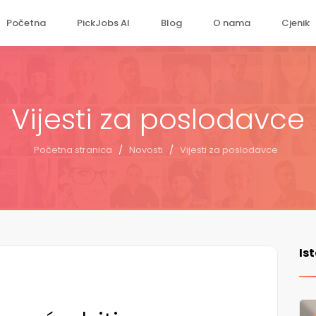
Početna
PickJobs AI
Blog
O nama
Cjenik
Vijesti za poslodavce
Početna stranica
/
Novosti
/
Vijesti za poslodavce
Is