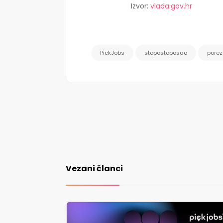
Izvor:
vlada.gov.hr
PickJobs
stopostoposao
porez
Vezani članci