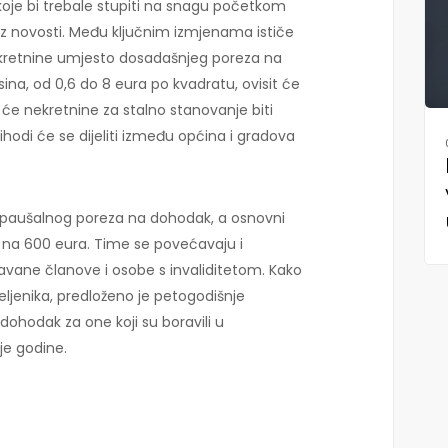
koje bi trebale stupiti na snagu početkom
iz novosti. Među ključnim izmjenama ističe
kretnine umjesto dosadašnjeg poreza na
ina, od 0,6 do 8 eura po kvadratu, ovisit će
ok će nekretnine za stalno stanovanje biti
ihodi će se dijeliti između općina i gradova
ni paušalnog poreza na dohodak, a osnovni
0 na 600 eura. Time se povećavaju i
žavane članove i osobe s invaliditetom. Kako
eljenika, predloženo je petogodišnje
ohodak za one koji su boravili u
je godine.