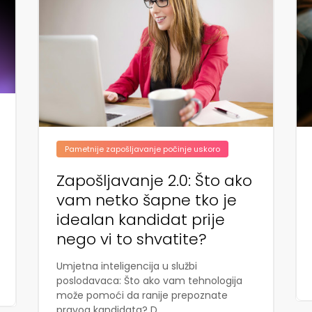
Pametnije zapošljavanje počinje uskoro
Zapošljavanje 2.0: Što ako
vam netko šapne tko je
idealan kandidat prije
nego vi to shvatite?
Umjetna inteligencija u službi
poslodavaca: Što ako vam tehnologija
može pomoći da ranije prepoznate
pravog kandidata? D...