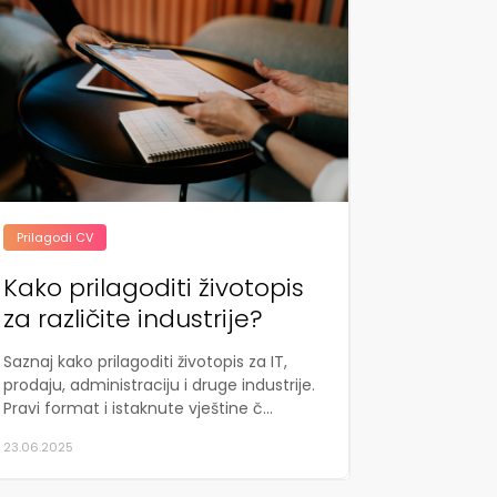
Prilagodi CV
Kako prilagoditi životopis
za različite industrije?
Saznaj kako prilagoditi životopis za IT,
prodaju, administraciju i druge industrije.
Pravi format i istaknute vještine č...
23.06.2025