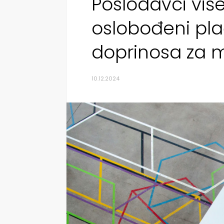
Poslodavci više
oslobođeni pla
doprinosa za 
10.12.2024