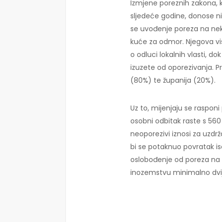
Izmjene poreznih zakona, 
sljedeće godine, donose n
se uvođenje poreza na ne
kuće za odmor. Njegova vis
o odluci lokalnih vlasti, d
izuzete od oporezivanja. Pr
(80%) te županija (20%).
Uz to, mijenjaju se raspo
osobni odbitak raste s 56
neoporezivi iznosi za uzdr
bi se potaknuo povratak is
oslobođenje od poreza na d
inozemstvu minimalno dvi