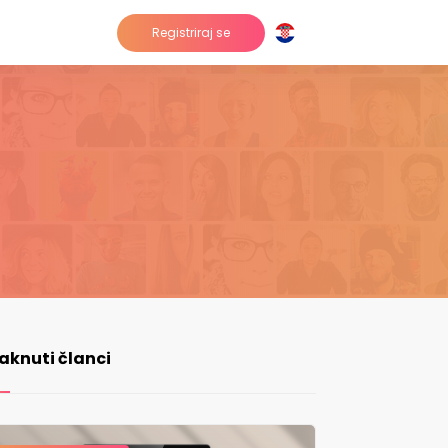
Registriraj se
taknuti članci