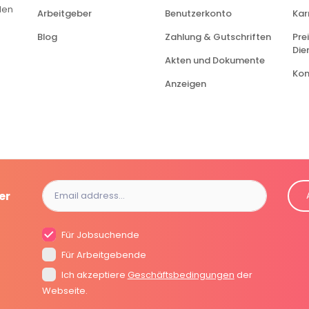
len
Arbeitgeber
Benutzerkonto
Kar
Blog
Zahlung & Gutschriften
Prei
Die
Akten und Dokumente
Kon
Anzeigen
er
Für Jobsuchende
Für Arbeitgebende
Ich akzeptiere
Geschäftsbedingungen
der
Webseite.