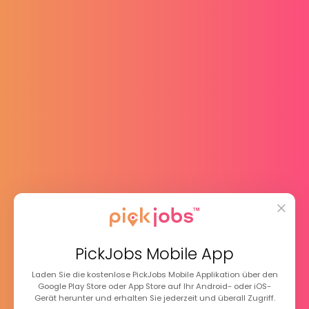
viel Erfahrung, Wissen und Fähigkeiten Sie haben. Glückli...
23.03.2022
PickJobs Mobile App
Laden Sie die kostenlose PickJobs Mobile Applikation über den
Finden Sie einen Sinn außerhalb der Arbeit
Google Play Store oder App Store auf Ihr Android- oder iOS-
Gerät herunter und erhalten Sie jederzeit und überall Zugriff.
Finden Sie heraus, warum und wie Sie die