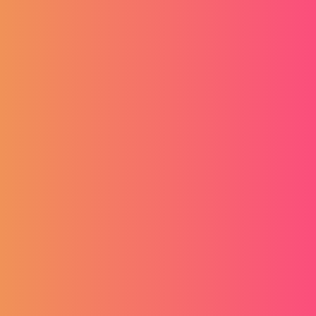
Tražim zaposlenika
Prihvaćam
Uvjete i odredbe
internetske stranice.
Prijava
Izjava o sufinanciranju
Krajnji primatelj financijskog instrumenta sufinanciranog iz
Europskog fonda za regionalni razvoj u sklopu Operativnog
programa “Konkurentnost i kohezija”
Naši partneri