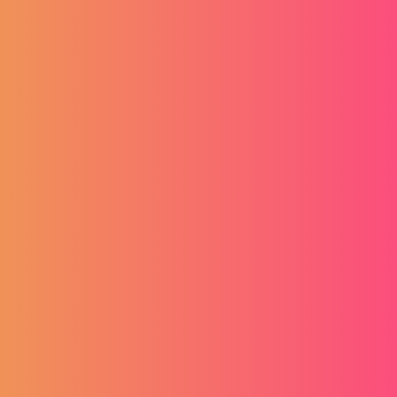
Tražite posao ili ste u potrazi za novim zaposlenicima?
Istražujete mogućnosti? Izradite svoj profil, kontrolirajte
njegov sadržaj i postanite konkurentni u ostvarenju vaših
ciljeva.
Popularno
FAQ
Pregled poslova
Početak
Kategorije zanimanja
Vaš korisnički račun
Kalkulator plaće
Plaćanja
Blog
Datoteke i dokumenti
Posloprimci
Oglasi
Poslodavci
Ebook