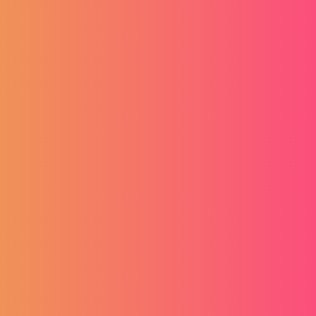
Oznaka: umjetna inteligencija
Početna stranica
/
Tag