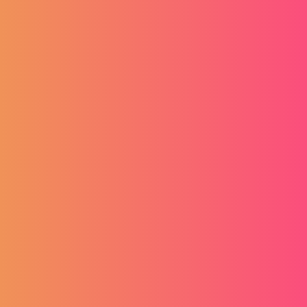
Nova era zapošljavanja
Radimo na budućnosti zapošljavanja:
Kako AI mijenja način na koji tražimo (i
nalazimo) posao
24.07.2025
PickJobs mobilna
aplikacija
Preuzmite besplatnu PickJobs mobilnu
aplikaciju na svom Android ili iOS uređaju,
putem Google Play Store-a ili App Store-a te