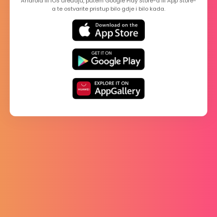
Android ili iOS uređaju, putem Google Play Store-a ili App Store-
a te ostvarite pristup bilo gdje i bilo kada.
Istraživanja
Način na koji umjetna inteligencija mijenja
tržište rada
15.09.2020