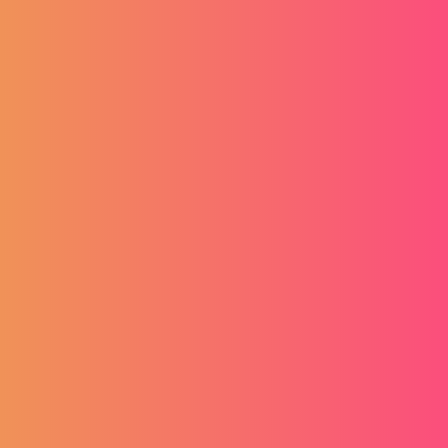
O nama
Pravne napomene
O PickJobs-u
Pravila privatnosti
Karijera
Kolačići
Kontaktirajte nas
GDPR
Cjenik usluga
Uvjeti i odredbe
Mediji o nama
Načini plaćanja
White label
Izjava o sigurnosti online
plaćanja
Prijavite se na newsletter
Tražim posao