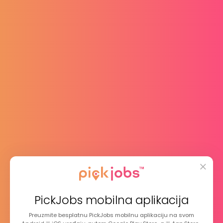
Dosta 'ghostinga'
Jeste li ikada doživjeli 'ghosting' od
poslodavca?
23.02.2026
PickJobs mobilna aplikacija
Preuzmite besplatnu PickJobs mobilnu aplikaciju na svom