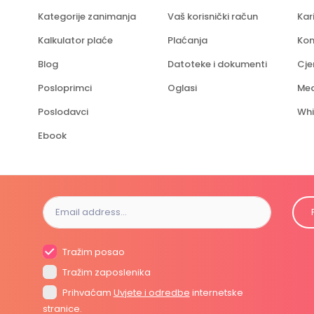
Kategorije zanimanja
Vaš korisnički račun
Kar
Kalkulator plaće
Plaćanja
Kon
Blog
Datoteke i dokumenti
Cje
Posloprimci
Oglasi
Med
Poslodavci
Whi
Ebook
Tražim posao
Tražim zaposlenika
Prihvaćam
Uvjete i odredbe
internetske
stranice.