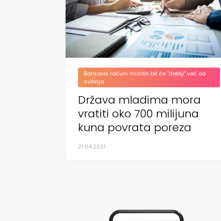
Bankovni računi mladih bit će "deblji" već od
svibnja
Država mladima mora
vratiti oko 700 milijuna
kuna povrata poreza
21.04.2021