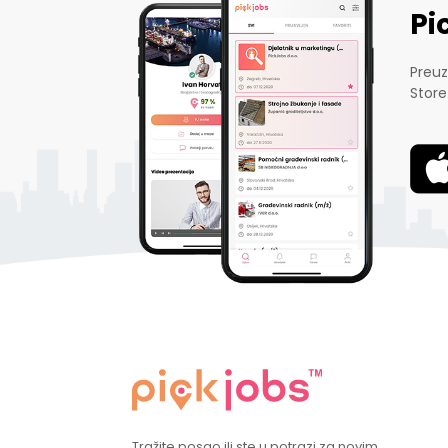
Pi
Preuz
Store
Tražite posao ili ste u potrazi za novim