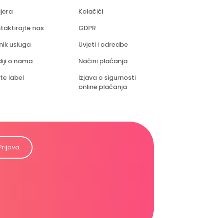
ijera
Kolačići
taktirajte nas
GDPR
nik usluga
Uvjeti i odredbe
iji o nama
Načini plaćanja
te label
Izjava o sigurnosti
online plaćanja
Prijava