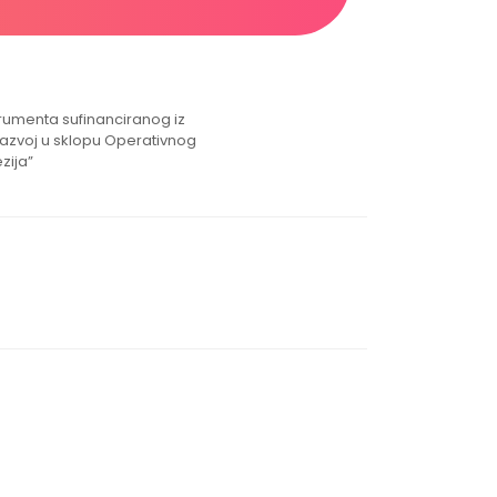
strumenta sufinanciranog iz
razvoj u sklopu Operativnog
zija”