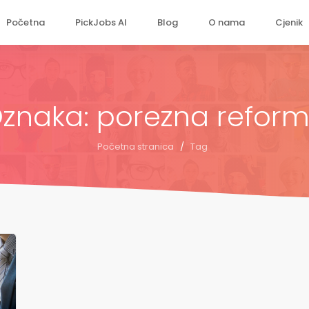
Početna
PickJobs AI
Blog
O nama
Cjenik
znaka: porezna refor
Početna stranica
/
Tag