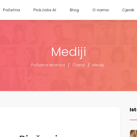
Početna
PickJobs AI
Blog
O nama
Cjenik
Mediji
Početna stranica
/
Članci
/
Mediji
Is