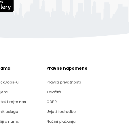
nama
Pravne napomene
ickJobs-u
Pravila privatnosti
ijera
Kolačići
taktirajte nas
GDPR
nik usluga
Uvjeti i odredbe
iji o nama
Načini plaćanja