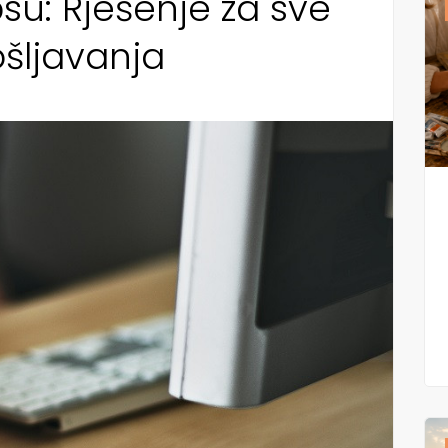
su: Rješenje za sve
šljavanja