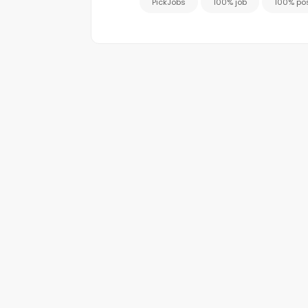
PickJobs
100% job
100% po