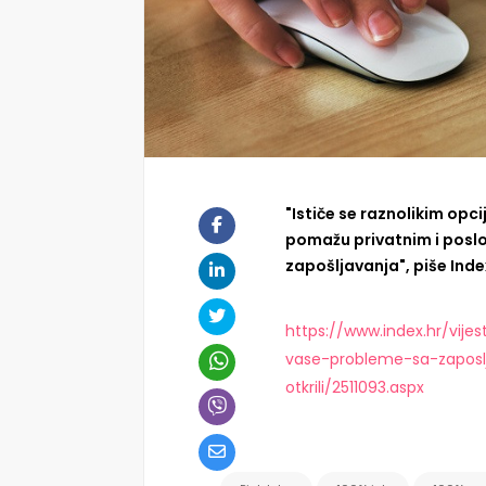
"Ističe se raznolikim opc
pomažu privatnim i poslo
zapošljavanja", piše Inde
https://www.index.hr/vij
vase-probleme-sa-zapos
otkrili/2511093.aspx