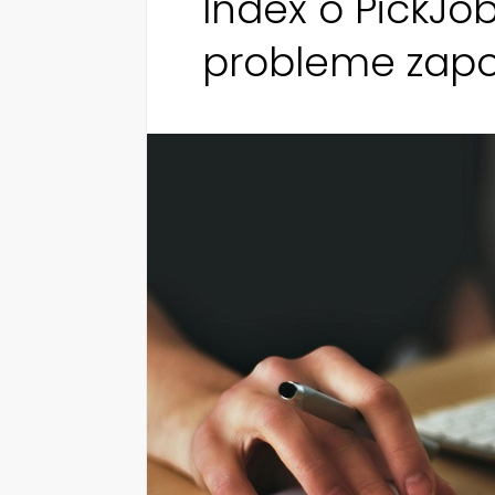
Index o PickJob
probleme zapo