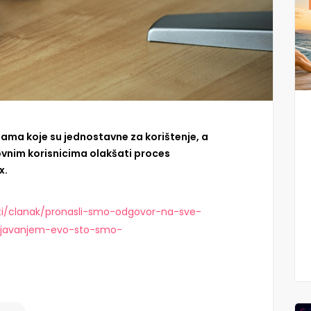
ijama koje su jednostavne za korištenje, a
vnim korisnicima olakšati proces
x.
esti/clanak/pronasli-smo-odgovor-na-sve-
ljavanjem-evo-sto-smo-