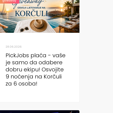
giveaway
28.06.2026
PickJobs plaća - vaše
je samo da odabere
dobru ekipu! Osvojite
9 noćenja na Korčuli
za 6 osoba!