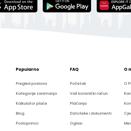
Popularno
FAQ
O 
Pregled poslova
Početak
O P
Kategorije zanimanja
Vaš korisnički račun
Kar
Kalkulator plaće
Plaćanja
Kon
Blog
Datoteke i dokumenti
Cje
Posloprimci
Oglasi
Med