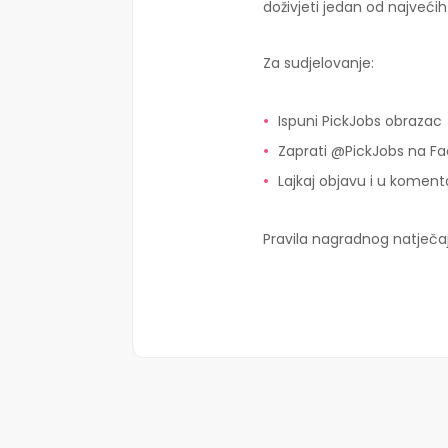
doživjeti jedan od najveći
Za sudjelovanje:
Ispuni PickJobs obrazac
Zaprati @PickJobs na F
Lajkaj objavu i u koment
Pravila nagradnog natječa