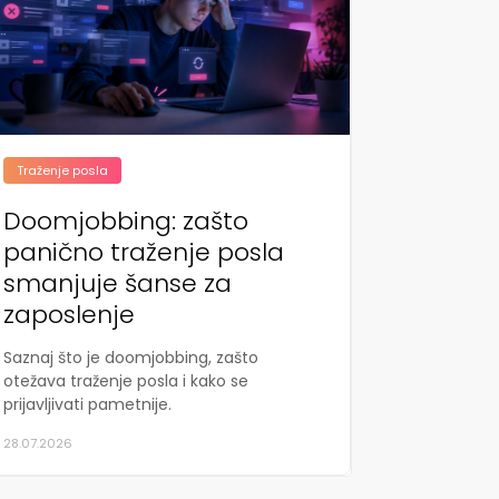
Traženje posla
Doomjobbing: zašto
panično traženje posla
smanjuje šanse za
zaposlenje
Saznaj što je doomjobbing, zašto
otežava traženje posla i kako se
prijavljivati pametnije.
28.07.2026