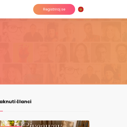
Registriraj se
taknuti članci