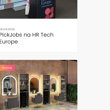
29.04.2026
PickJobs na HR Tech
Europe
Krizma