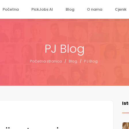
Početna
PickJobs AI
Blog
O nama
Cjenik
PJ Blog
Početna stranica
/
Blog
/
PJ Blog
Is