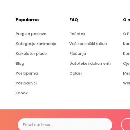
Popularno
FAQ
O 
Pregled poslova
Početak
O P
Kategorije zanimanja
Vaš korisnički račun
Kar
Kalkulator plaće
Plaćanja
Kon
Blog
Datoteke i dokumenti
Cje
Posloprimci
Oglasi
Med
Poslodavci
Whi
Ebook