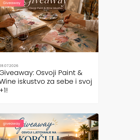
Giveaway
28.07.2026
Giveaway: Osvoji Paint &
Wine iskustvo za sebe i svoj
+1!
giveaway