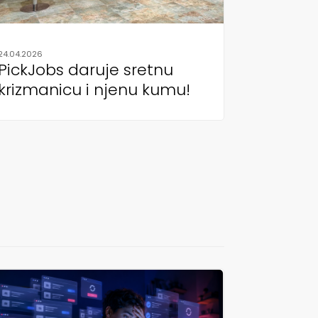
24.04.2026
PickJobs daruje sretnu
krizmanicu i njenu kumu!