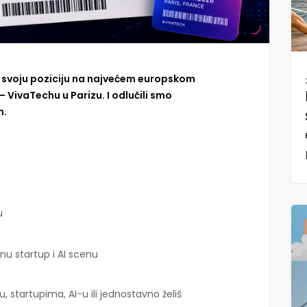
 svoju poziciju na najvećem europskom
 VivaTechu u Parizu. I odlučili smo
m.
u
lnu startup i AI scenu
u, startupima, AI-u ili jednostavno želiš