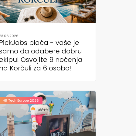
28.06.2026
PickJobs plaća - vaše je
samo da odabere dobru
ekipu! Osvojite 9 noćenja
na Korčuli za 6 osoba!
HR Tech Europe 2026