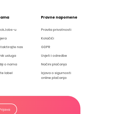
nama
Pravne napomene
ickJobs-u
Pravila privatnosti
ijera
Kolačići
taktirajte nas
GDPR
nik usluga
Uvjeti i odredbe
iji o nama
Načini plaćanja
te label
Izjava o sigurnosti
online plaćanja
Prijava