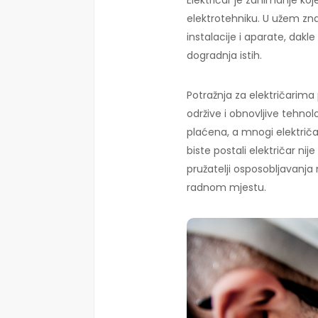
Električar je zanimanje koj
elektrotehniku. U užem zn
instalacije i aparate, dakle
dogradnja istih.
Potražnja za električarim
održive i obnovljive tehnolo
plaćena, a mnogi električa
biste postali električar n
pružatelji osposobljavanja
radnom mjestu.