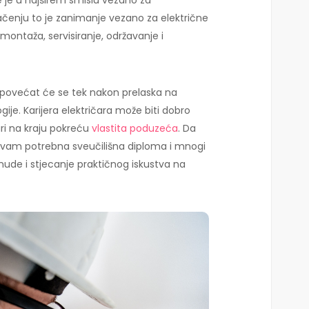
e je u najširem smislu vezano za
ačenju to je zanimanje vezano za električne
 montaža, servisiranje, održavanje i
a povećat će se tek nakon prelaska na
gije. Karijera električara može biti dobro
ri na kraju pokreću
vlastita poduzeća
. Da
ije vam potrebna sveučilišna diploma i mnogi
 nude i stjecanje praktičnog iskustva na