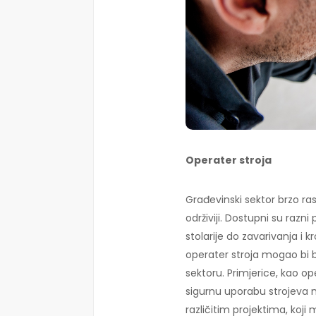
Operater stroja
Građevinski sektor brzo rast
održiviji. Dostupni su razni
stolarije do zavarivanja i
operater stroja mogao bi b
sektoru. Primjerice, kao op
sigurnu uporabu strojeva na
različitim projektima, koji mo