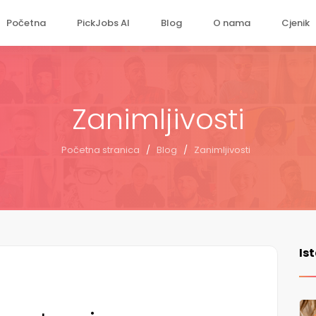
Početna
PickJobs AI
Blog
O nama
Cjenik
Zanimljivosti
Početna stranica
/
Blog
/
Zanimljivosti
Is