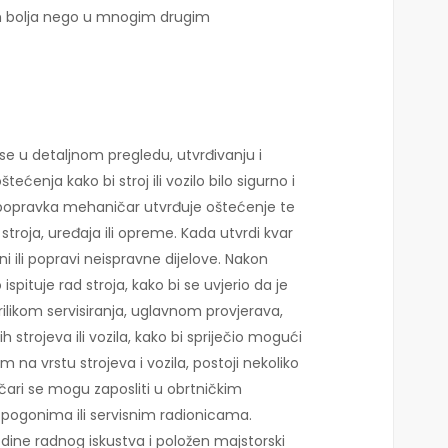
m bolja nego u mnogim drugim
e u detaljnom pregledu, utvrđivanju i
tećenja kako bi stroj ili vozilo bilo sigurno i
 popravka mehaničar utvrđuje oštećenje te
troja, uređaja ili opreme. Kada utvrdi kvar
i ili popravi neispravne dijelove. Nakon
spituje rad stroja, kako bi se uvjerio da je
rilikom servisiranja, uglavnom provjerava,
h strojeva ili vozila, kako bi spriječio mogući
 na vrstu strojeva i vozila, postoji nekoliko
ari se mogu zaposliti u obrtničkim
 pogonima ili servisnim radionicama.
odine radnog iskustva i položen majstorski