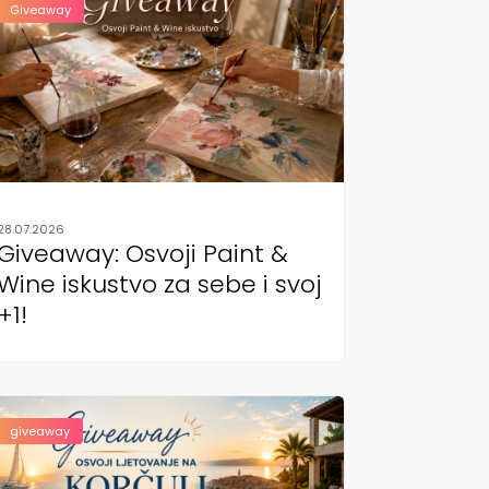
Giveaway
28.07.2026
Giveaway: Osvoji Paint &
Wine iskustvo za sebe i svoj
+1!
giveaway