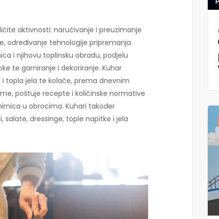
ičite aktivnosti: naručivanje i preuzimanje
je, određivanje tehnologije pripremanja
ca i njihovu toplinsku obradu, podjelu
e te garniranje i dekoriranje. Kuhar
a i topla jela te kolače, prema dnevnim
 tome, poštuje recepte i količinske normative
irnica u obrocima. Kuhari također
 salate, dressinge, tople napitke i jela