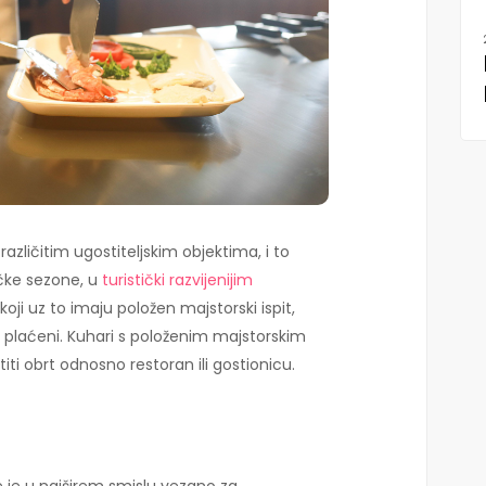
različitim ugostiteljskim objektima, i to
ičke sezone, u
turistički razvijenijim
, koji uz to imaju položen majstorski ispit,
ro plaćeni. Kuhari s položenim majstorskim
titi obrt odnosno restoran ili gostionicu.