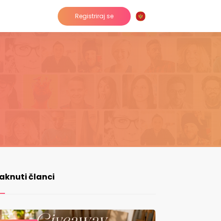
Registriraj se
taknuti članci