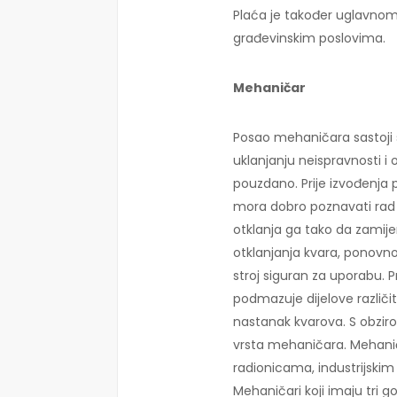
Plaća je također uglavno
građevinskim poslovima.
Mehaničar
Posao mehaničara sastoji s
uklanjanju neispravnosti i oš
pouzdano. Prije izvođenja
mora dobro poznavati rad s
otklanja ga tako da zamijen
otklanjanja kvara, ponovno i
stroj siguran za uporabu. P
podmazuje dijelove različiti
nastanak kvarova. S obzirom
vrsta mehaničara. Mehanič
radionicama, industrijskim
Mehaničari koji imaju tri g