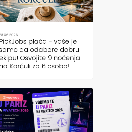
28.06.2026
PickJobs plaća - vaše je
samo da odabere dobru
ekipu! Osvojite 9 noćenja
na Korčuli za 6 osoba!
Giveaway