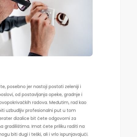
e, posebno jer nastoji postati zeleniji i
 poslovi, od postavljanja opeke, gradnje i
 krovopokrivačkih radova. Međutim, rad kao
iti uzbudljiv profesionalni put u tom
erater dizalice bit ćete odgovorni za
 gradilištima. Imat ćete priliku raditi na
gu biti dugi i teški, ali i vrlo ispunjavajući.