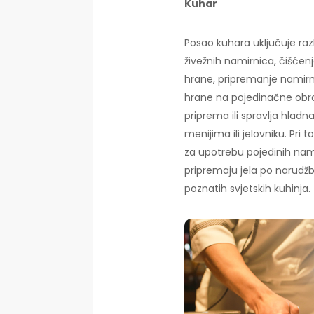
Kuhar
Posao kuhara uključuje razl
živežnih namirnica, čišćen
hrane, pripremanje namirni
hrane na pojedinačne obrok
priprema ili spravlja hladn
menijima ili jelovniku. Pri
za upotrebu pojedinih nam
pripremaju jela po narudžbi,
poznatih svjetskih kuhinja.