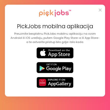
#uskrsnice
#uskrs
#blagdani
#umirovljenici
#vijesti
#hrvatska
PickJobs mobilna aplikacija
#pickjobs
Preuzmite besplatnu PickJobs mobilnu aplikaciju na svom
Android ili iOS uređaju, putem Google Play Store-a ili App Store-
a te ostvarite pristup bilo gdje i bilo kada.
Istaknuti članci
Giveaway