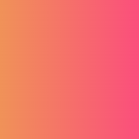
Tražite posao ili ste u potrazi za novim zaposlenicima?
Istražujete mogućnosti? Izradite svoj profil, kontrolirajte
njegov sadržaj i postanite konkurentni u ostvarenju vaših
ciljeva.
Popularno
FAQ
Pregled poslova
Početak
Kategorije zanimanja
Vaš korisnički račun
Kalkulator plaće
Plaćanja
Blog
Datoteke i dokumenti
Posloprimci
Oglasi
Poslodavci
Ebook
O nama
Pravne napomene