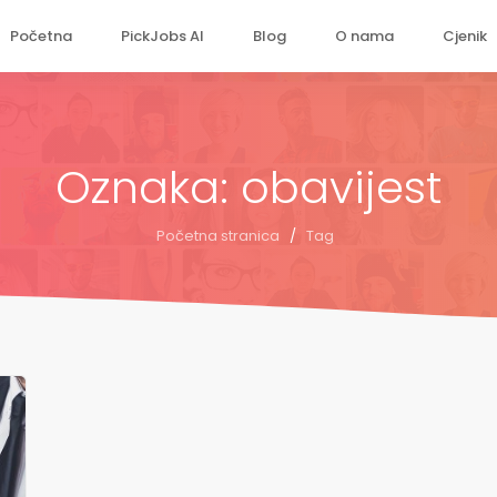
Početna
PickJobs AI
Blog
O nama
Cjenik
Oznaka: obavijest
Početna stranica
/
Tag