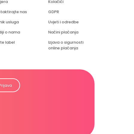
ijera
Kolačići
taktirajte nas
GDPR
nik usluga
Uvjeti i odredbe
iji o nama
Načini plaćanja
te label
Izjava o sigurnosti
online plaćanja
Prijava