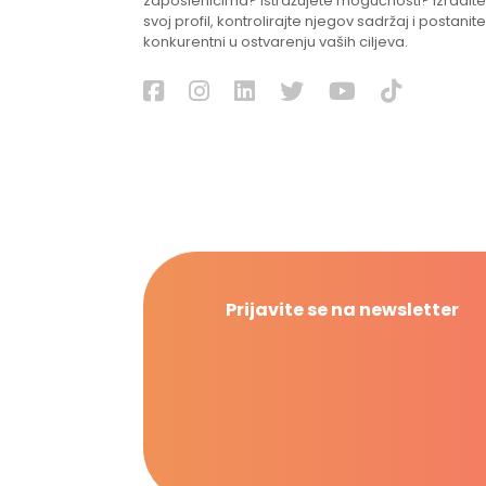
zaposlenicima? Istražujete mogućnosti? Izradite
svoj profil, kontrolirajte njegov sadržaj i postanite
konkurentni u ostvarenju vaših ciljeva.
Prijavite se na newsletter