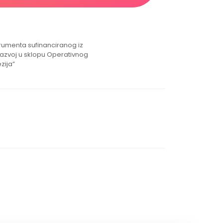
strumenta sufinanciranog iz
razvoj u sklopu Operativnog
zija”