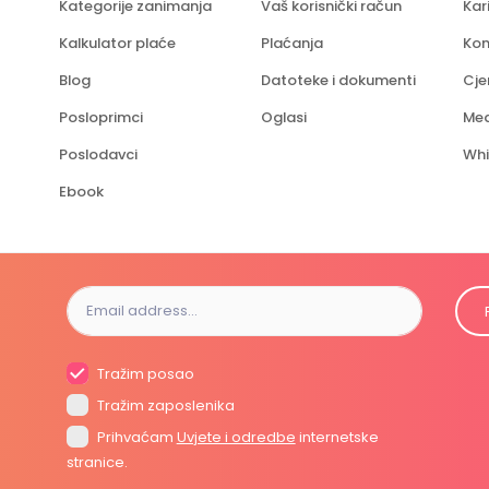
Kategorije zanimanja
Vaš korisnički račun
Kar
Kalkulator plaće
Plaćanja
Kon
Blog
Datoteke i dokumenti
Cje
Posloprimci
Oglasi
Med
Poslodavci
Whi
Ebook
Tražim posao
Tražim zaposlenika
Prihvaćam
Uvjete i odredbe
internetske
stranice.