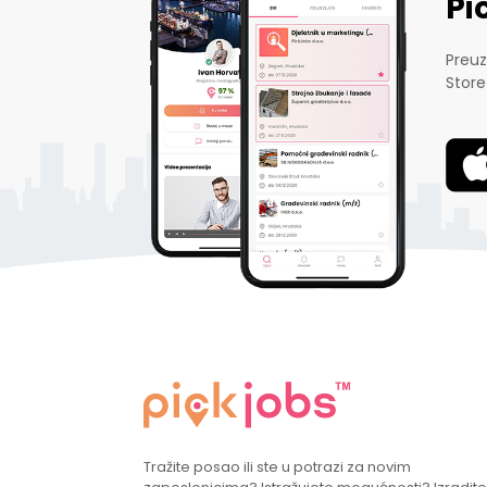
Pi
Preuz
Store
Tražite posao ili ste u potrazi za novim