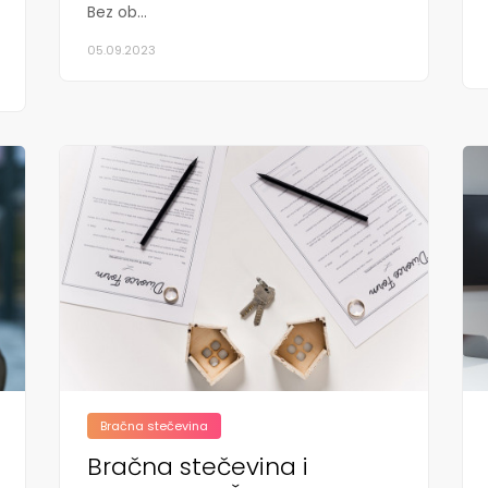
Bez ob...
05.09.2023
Bračna stečevina
Bračna stečevina i