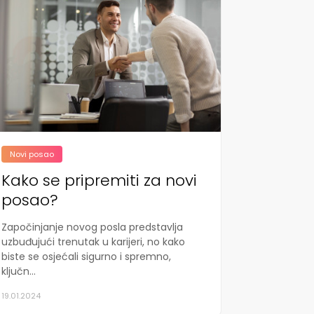
Novi posao
Kako se pripremiti za novi
posao?
Započinjanje novog posla predstavlja
uzbuđujući trenutak u karijeri, no kako
biste se osjećali sigurno i spremno,
ključn...
19.01.2024