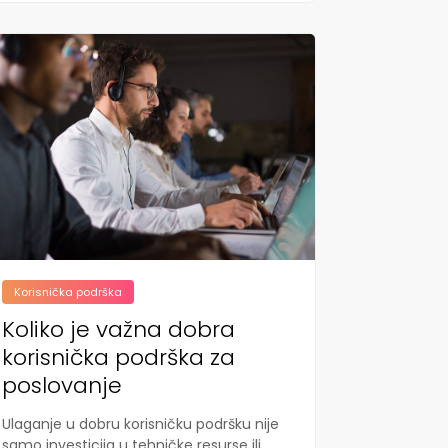
Korisnička podrška
Koliko je važna dobra
korisnička podrška za
poslovanje
Ulaganje u dobru korisničku podršku nije
samo investicija u tehničke resurse ili