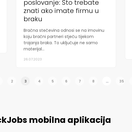
poslovanje: Što trebate
znati ako imate firmu u
braku
Bračna stečevina odnosi se na imovinu
koju bračni partneri stječu tijekom
trajanja braka. To uključuje ne samo
materijal...
26.07.2023
2
3
4
5
6
7
8
...
35
ckJobs mobilna aplikacija