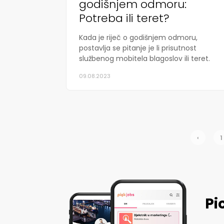
godišnjem odmoru:
Potreba ili teret?
Kada je riječ o godišnjem odmoru,
postavlja se pitanje je li prisutnost
službenog mobitela blagoslov ili teret.
09.08.2023
‹
1
Pi