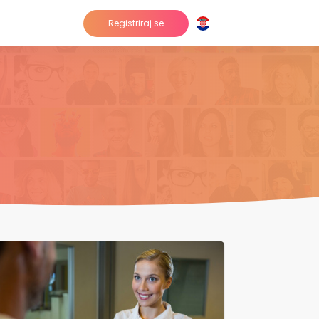
Registriraj se