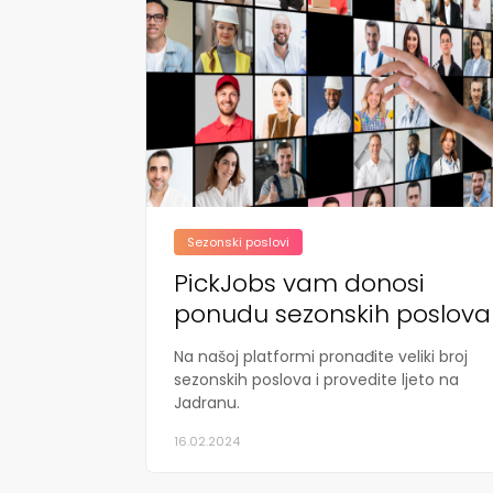
Sezonski poslovi
PickJobs vam donosi
ponudu sezonskih poslova
Na našoj platformi pronađite veliki broj
sezonskih poslova i provedite ljeto na
Jadranu.
16.02.2024