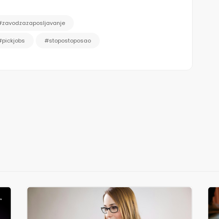
#zavodzazaposljavanje
#pickjobs
#stopostoposao