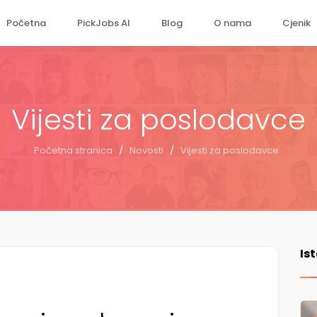
Početna
PickJobs AI
Blog
O nama
Cjenik
Vijesti za poslodavce
Početna stranica
/
Novosti
/
Vijesti za poslodavce
Is