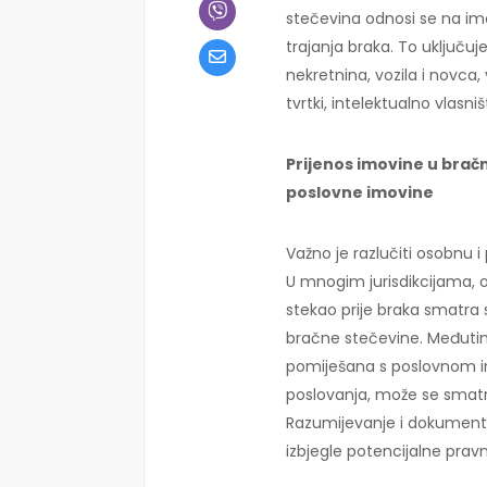
stečevina odnosi se na imo
trajanja braka. To uključ
nekretnina, vozila i novca,
tvrtki, intelektualno vlasni
Prijenos imovine u bračn
poslovne imovine
Važno je razlučiti osobnu 
U mnogim jurisdikcijama, o
stekao prije braka smatr
bračne stečevine. Međuti
pomiješana s poslovnom im
poslovanja, može se smatr
Razumijevanje i dokumentir
izbjegle potencijalne pra