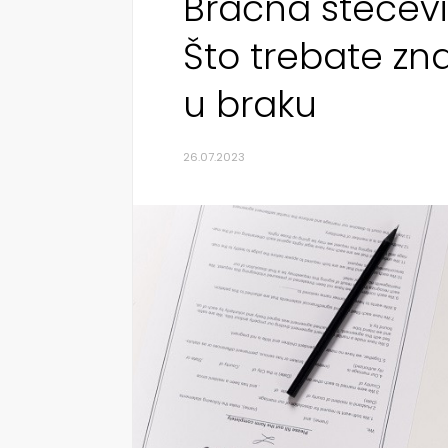
Bračna stečevi
Što trebate zn
u braku
26.07.2023