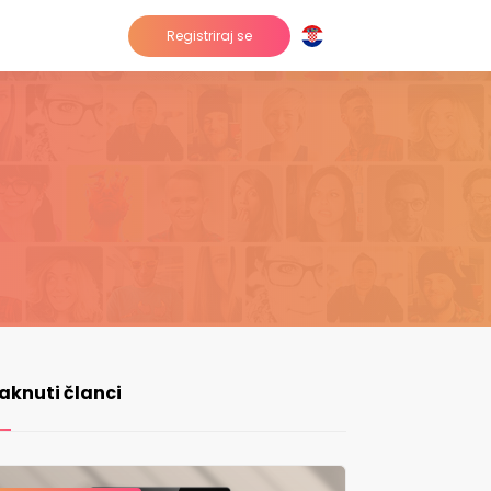
Registriraj se
taknuti članci