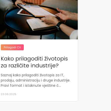
Prilagodi CV
Kako prilagoditi životopis
za različite industrije?
Saznaj kako prilagoditi životopis za IT,
prodaju, administraciju i druge industrije.
Pravi format i istaknute vještine č...
23.06.2025