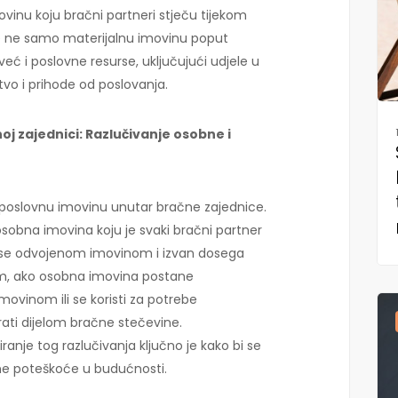
vinu koju bračni partneri stječu tijekom
uje ne samo materijalnu imovinu poput
 već i poslovne resurse, uključujući udjele u
štvo i prihode od poslovanja.
oj zajednici: Razlučivanje osobne i
i poslovnu imovinu unutar bračne zajednice.
sobna imovina koju je svaki bračni partner
a se odvojenom imovinom i izvan dosega
m, ako osobna imovina postane
ovinom ili se koristi za potrebe
ati dijelom bračne stečevine.
anje tog razlučivanja ključno je kako bi se
vne poteškoće u budućnosti.