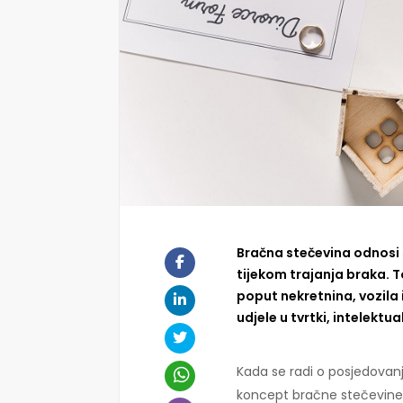
Bračna stečevina odnosi s
tijekom trajanja braka. 
poput nekretnina, vozila i
udjele u tvrtki, intelektu
Kada se radi o posjedovanj
koncept bračne stečevine 