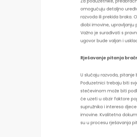
Za poduzetnike, predbračni
omogućuju detaljno uređiva
razvoda ili prekida braka
diobi imovine, upravljanju
Važno je surađivati s prav
ugovor bude valjan i usk
Rješavanje pitanja brač
U slučaju razvoda, pitanje
Poduzetnici trebaju biti s
stečevinom može biti podl
će uzeti u obzir faktore p
supružnika i interesa djece
imovine. Kvalitetna dokume
su u procesu rješavanja pi