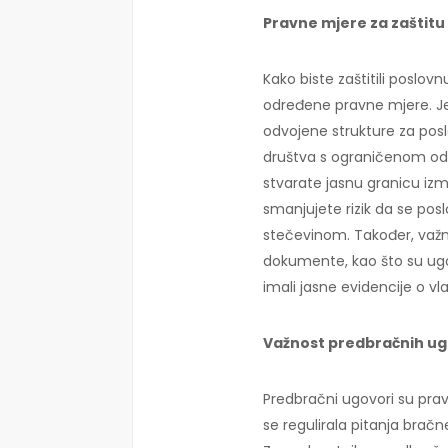
Pravne mjere za zaštitu
Kako biste zaštitili poslov
određene pravne mjere. Je
odvojene strukture za poslo
društva s ograničenom od
stvarate jasnu granicu iz
smanjujete rizik da se p
stečevinom. Također, važno
dokumente, kao što su ugovor
imali jasne evidencije o vl
Važnost predbračnih ug
Predbračni ugovori su pravn
se regulirala pitanja bračn