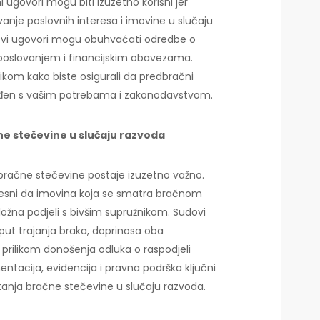
 ugovori mogu biti izuzetno korisni jer
nje poslovnih interesa i imovine u slučaju
. Ovi ugovori mogu obuhvaćati odredbe o
 poslovanjem i financijskim obavezama.
nikom kako biste osigurali da predbračni
lađen s vašim potrebama i zakonodavstvom.
ne stečevine u slučaju razvoda
 bračne stečevine postaje izuzetno važno.
vjesni da imovina koja se smatra bračnom
ožna podjeli s bivšim supružnikom. Sudovi
oput trajanja braka, doprinosa oba
 prilikom donošenja odluka o raspodjeli
ntacija, evidencija i pravna podrška ključni
tanja bračne stečevine u slučaju razvoda.