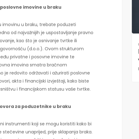
 poslovne imovine u braku
nu imovinu u braku, trebate poduzeti
dna od najvažnijih je uspostavljanje pravno
vanje, kao što je osnivanje tvrtke ili
govornošću (d.o.o.). Ovom strukturom
među privatne i posovne imovine te
oslovna imovina smatra bračnom
 je redovito održavati i ažurirati poslovne
i, akta i financijski izvještaji, kako biste
asništvu i financijskom statusu vaše tvrtke.
ovora za poduzetnike u braku
i instrumenti koji se mogu koristiti kako bi
e stečevine unaprijed, prije sklapanja braka.