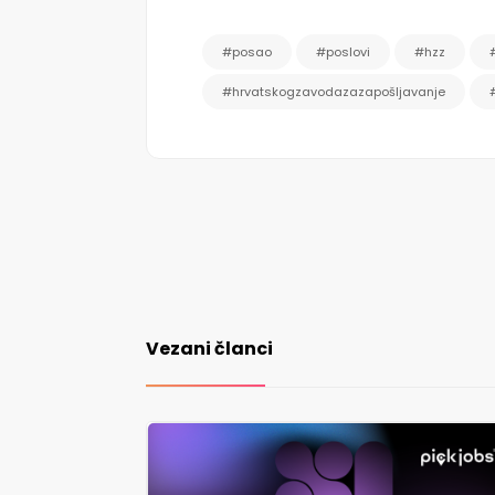
#posao
#poslovi
#hzz
#hrvatskogzavodazazapošljavanje
Vezani članci