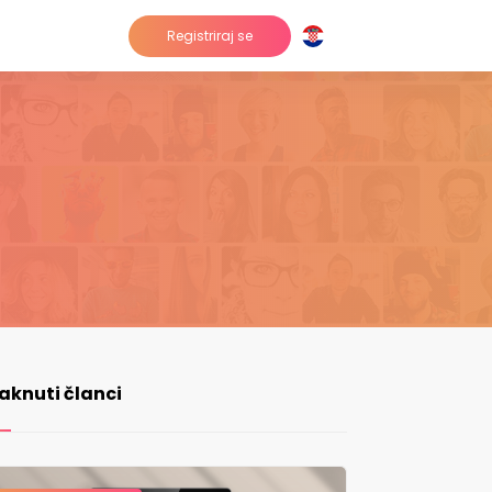
Registriraj se
taknuti članci