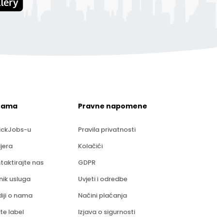
nama
Pravne napomene
ickJobs-u
Pravila privatnosti
ijera
Kolačići
taktirajte nas
GDPR
nik usluga
Uvjeti i odredbe
iji o nama
Načini plaćanja
te label
Izjava o sigurnosti