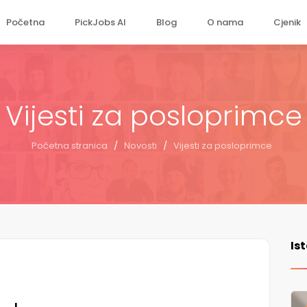
Početna
PickJobs AI
Blog
O nama
Cjenik
Vijesti za posloprimce
Početna stranica
/
Novosti
/
Vijesti za posloprimce
Is