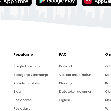
Popularno
FAQ
O 
Pregled poslova
Početak
O P
Kategorije zanimanja
Vaš korisnički račun
Kar
Kalkulator plaće
Plaćanja
Kon
Blog
Datoteke i dokumenti
Cje
Posloprimci
Oglasi
Med
Poslodavci
Whi