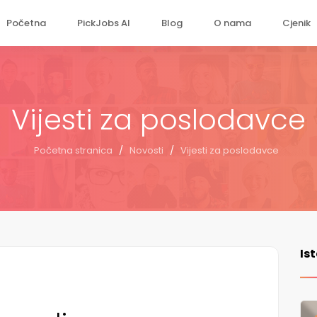
Početna
PickJobs AI
Blog
O nama
Cjenik
Vijesti za poslodavce
Početna stranica
/
Novosti
/
Vijesti za poslodavce
Is