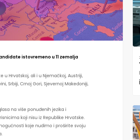
andidate istovremeno u 11 zemalja
u Hrvatskoj, ali i u Njemačkoj, Austriji,
ni, Srbiji, Crnoj Gori, Sjevernoj Makedoniji,
asa na više ponuđenih jezika i
isnicima koji nisu iz Republike Hrvatske.
mogućnosti koje nudimo i proširite svoju
a.