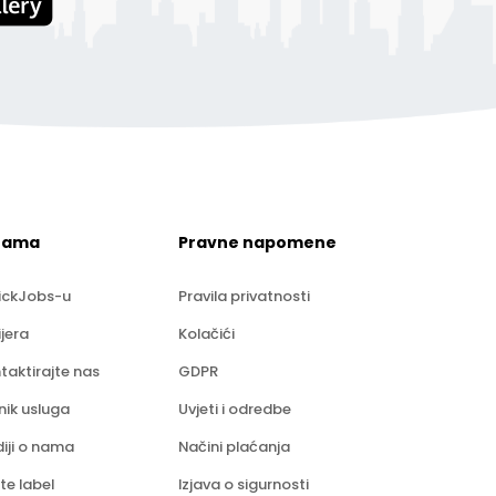
nama
Pravne napomene
ickJobs-u
Pravila privatnosti
ijera
Kolačići
taktirajte nas
GDPR
nik usluga
Uvjeti i odredbe
iji o nama
Načini plaćanja
te label
Izjava o sigurnosti