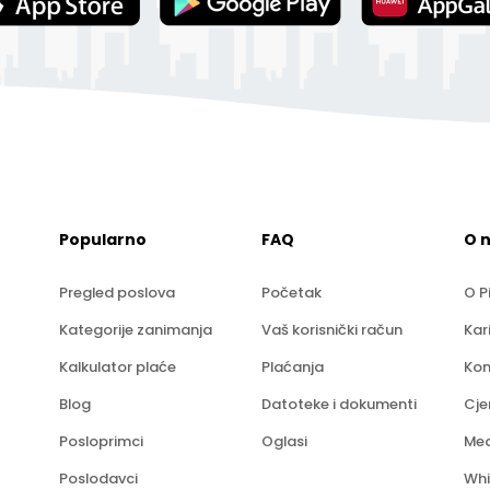
Popularno
FAQ
O 
Pregled poslova
Početak
O P
Kategorije zanimanja
Vaš korisnički račun
Kar
Kalkulator plaće
Plaćanja
Kon
Blog
Datoteke i dokumenti
Cje
Posloprimci
Oglasi
Med
Poslodavci
Whi