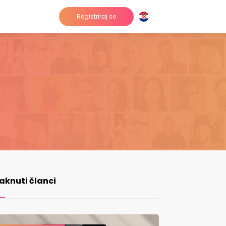
Registriraj se
taknuti članci