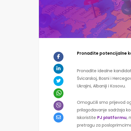
Pronađite potencijalne k
Pronađite idealne kandidate 
Švicarskoj, Bosni i Hercegovi
Ukrajini, Albaniji i Kosovu.
Omogućili smo prijevod ogl
prilagođavanje sadržaja kor
Iskoristite
PJ platformu
, 
pretragu za posloprimcim