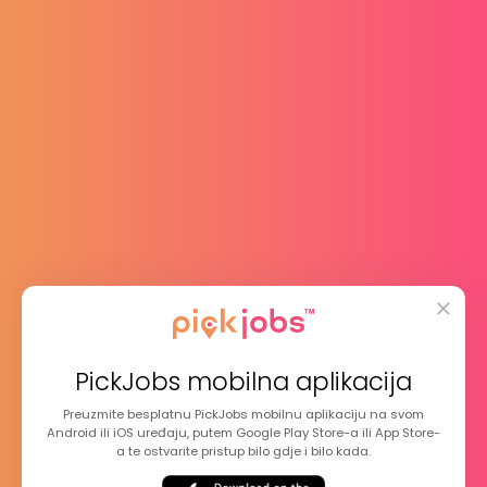
24.03.2022
PickJobs mobilna aplikacija
Preuzmite besplatnu PickJobs mobilnu aplikaciju na svom
Očevi i dopust
Android ili iOS uređaju, putem Google Play Store-a ili App Store-
U Hrvatskoj 95 posto očeva ne koristi
a te ostvarite pristup bilo gdje i bilo kada.
roditeljski dopust