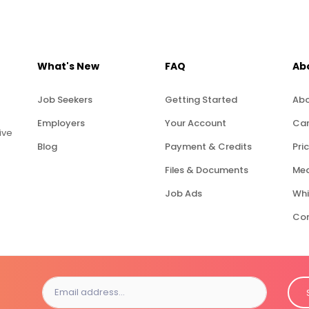
What's New
FAQ
Ab
Job Seekers
Getting Started
Abo
Employers
Your Account
Car
ive
Blog
Payment & Credits
Pric
Files & Documents
Med
Job Ads
Whi
Con