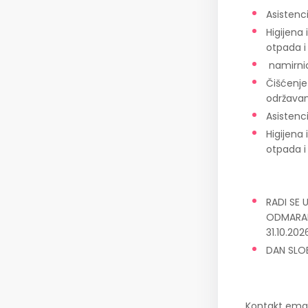
Asistenc
Higijena
otpada i
namirnica
Čišćenje 
održavan
Asistenc
Higijena
otpada i
RADI SE
ODMARAL
31.10.202
DAN SLO
Kontakt emai