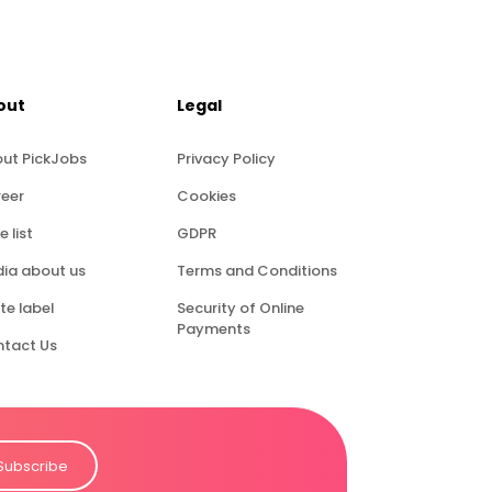
out
Legal
ut PickJobs
Privacy Policy
eer
Cookies
e list
GDPR
ia about us
Terms and Conditions
te label
Security of Online
Payments
tact Us
Subscribe