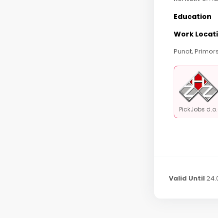
Education
Work Locat
Punat, Primor
PickJobs d.o
Valid Until
24.