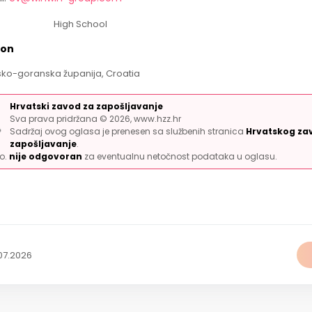
High School
ion
sko-goranska županija, Croatia
Hrvatski zavod za zapošljavanje
Sva prava pridržana © 2026, www.hzz.hr
Sadržaj ovog oglasa je prenesen sa službenih stranica
Hrvatskog za
zapošljavanje
.
.o.
nije odgovoran
za eventualnu netočnost podataka u oglasu.
07.2026