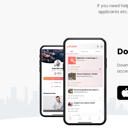
If you need he
applicants etc
Do
Downl
acces