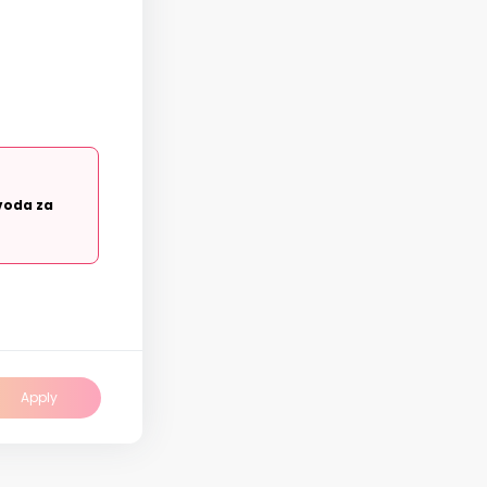
voda za
Apply