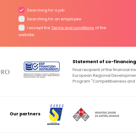
Searching for a job
Searching for an employee
I accept the
Terms and conditions
of the
website.
Statement of co-financing
Final recipient of the financial 
European Regional Development
Program "Competitiveness and
Our partners