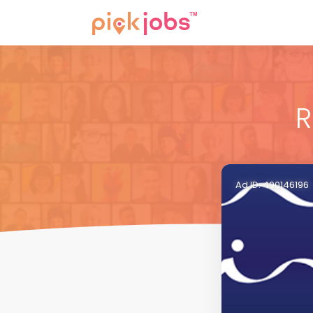
R
Ad ID: 490146196