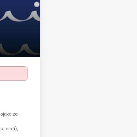
tojaka za
i alati),