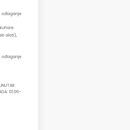
, odlaganje
 kuhare.
i alati),
, odlaganje
 UNUTAR
DA: 01.06-