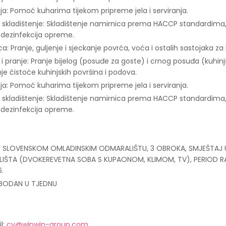
ija: Pomoć kuharima tijekom pripreme jela i serviranja.
 i skladištenje: Skladištenje namirnica prema HACCP standardima
 dezinfekcija opreme.
: Pranje, guljenje i sjeckanje povrća, voća i ostalih sastojaka za
i pranje: Pranje bijelog (posuđe za goste) i crnog posuđa (kuhinjsk
je čistoće kuhinjskih površina i podova.
ija: Pomoć kuharima tijekom pripreme jela i serviranja.
 i skladištenje: Skladištenje namirnica prema HACCP standardima
 dezinfekcija opreme.
 U SLOVENSKOM OMLADINSKIM ODMARALIŠTU, 3 OBROKA, SMJEŠTAJ
IŠTA (DVOKEREVETNA SOBA S KUPAONOM, KLIMOM, TV), PERIOD RA
6.
BODAN U TJEDNU
l:
cv@winwin-group.com