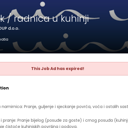
k / radnica u kuhinji
UP d.o.o.
oatia
This Job Ad has expired!
tion
:
namirnica: Pranje, guljenje i sjeckanje povrća, voća i ostalih sas
i pranje: Pranje bijelog (posuđe za goste) i crnog posuđa (kuhinjsk
je čistoće kuhinjskih površina i podova.