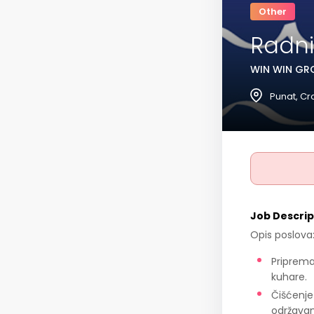
Other
Radni
WIN WIN GRO
Punat, Cr
Job Descrip
Opis poslova
Priprema 
kuhare.
Čišćenje 
održavan