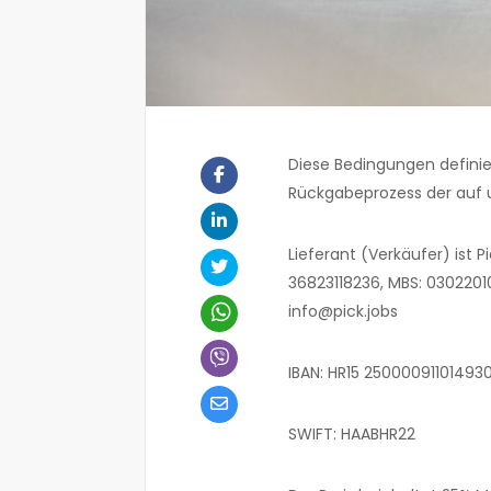
Diese Bedingungen definier
Rückgabeprozess der auf 
Lieferant (Verkäufer) ist Pi
36823118236, MBS: 030220102
info@pick.jobs
IBAN: HR15 25000091101493
SWIFT: HAABHR22