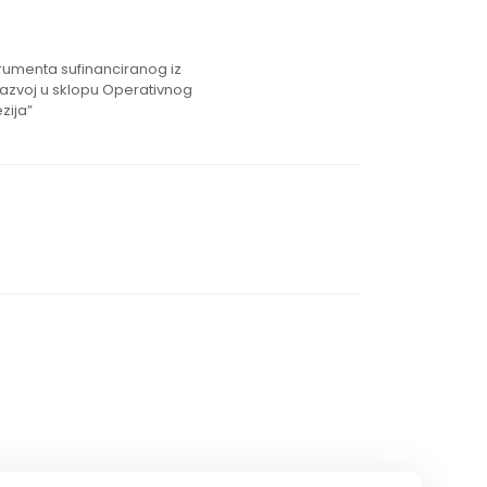
strumenta sufinanciranog iz
razvoj u sklopu Operativnog
zija”