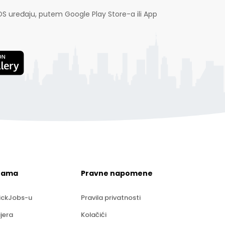
OS uređaju, putem Google Play Store-a ili App
nama
Pravne napomene
ickJobs-u
Pravila privatnosti
ijera
Kolačići