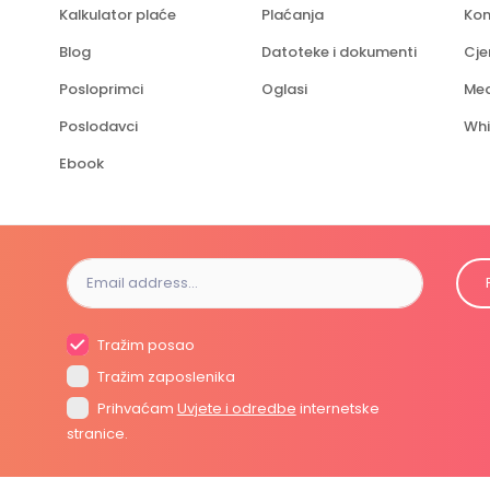
Kalkulator plaće
Plaćanja
Kon
Blog
Datoteke i dokumenti
Cje
Posloprimci
Oglasi
Med
Poslodavci
Whi
Ebook
Tražim posao
Tražim zaposlenika
Prihvaćam
Uvjete i odredbe
internetske
stranice.