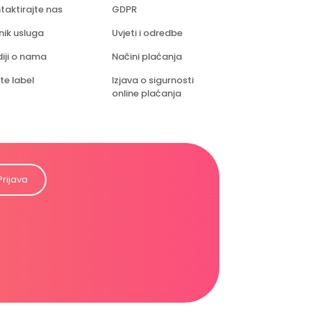
taktirajte nas
GDPR
nik usluga
Uvjeti i odredbe
iji o nama
Načini plaćanja
te label
Izjava o sigurnosti
online plaćanja
Prijava