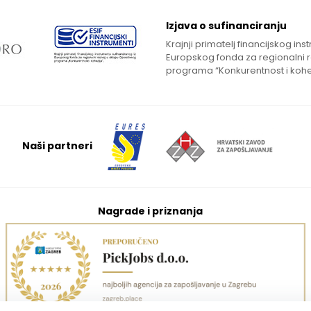
Izjava o sufinanciranju
Krajnji primatelj financijskog in
Europskog fonda za regionalni 
programa “Konkurentnost i kohe
Naši partneri
Nagrade i priznanja