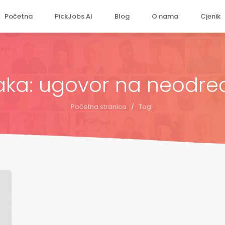
Početna
PickJobs AI
Blog
O nama
Cjenik
ka: ugovor na neodr
Početna stranica
/
Tag