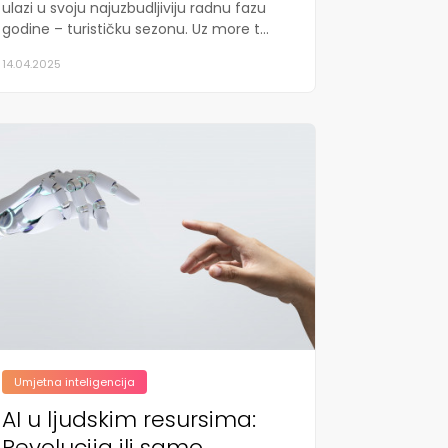
ulazi u svoju najuzbudljiviju radnu fazu
godine – turističku sezonu. Uz more t...
14.04.2025
Umjetna inteligencija
AI u ljudskim resursima:
Revolucija ili samo