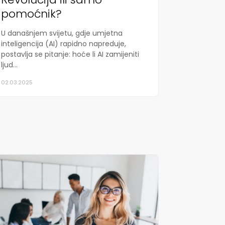
pomoćnik?
U današnjem svijetu, gdje umjetna
inteligencija (AI) rapidno napreduje,
postavlja se pitanje: hoće li AI zamijeniti
ljud...
02.03.2025