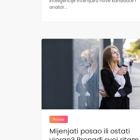
inteligencije intervjuira nove kandidate i
analizir...
Posao
Mijenjati posao ili ostati
vjeran? Pronađi svoj ritam