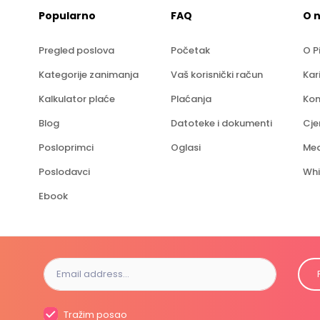
Popularno
FAQ
O 
Pregled poslova
Početak
O P
Kategorije zanimanja
Vaš korisnički račun
Kar
Kalkulator plaće
Plaćanja
Kon
Blog
Datoteke i dokumenti
Cje
Posloprimci
Oglasi
Med
Poslodavci
Whi
Ebook
Tražim posao