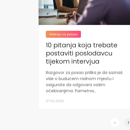
Intervju za posao
10 pitanja koja trebate
postaviti poslodavcu
tijekom intervjua
Razgovor za posao prilika je da saznaš
više o budućem radnom mjestu i
osigurate da odgovara vašim
očekivanjima. Pametna...
07.02.2025
‹
1