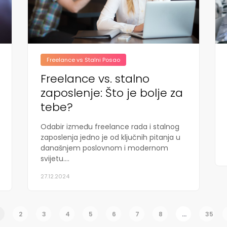
Freelance vs Stalni Posao
Freelance vs. stalno
zaposlenje: Što je bolje za
tebe?
Odabir između freelance rada i stalnog
zaposlenja jedno je od ključnih pitanja u
današnjem poslovnom i modernom
svijetu....
27.12.2024
2
3
4
5
6
7
8
...
35