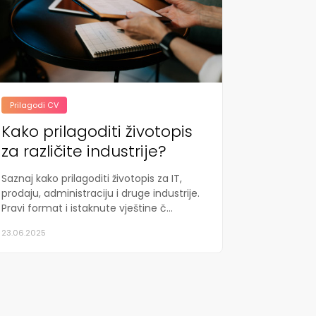
Prilagodi CV
Kako prilagoditi životopis
za različite industrije?
Saznaj kako prilagoditi životopis za IT,
prodaju, administraciju i druge industrije.
Pravi format i istaknute vještine č...
23.06.2025