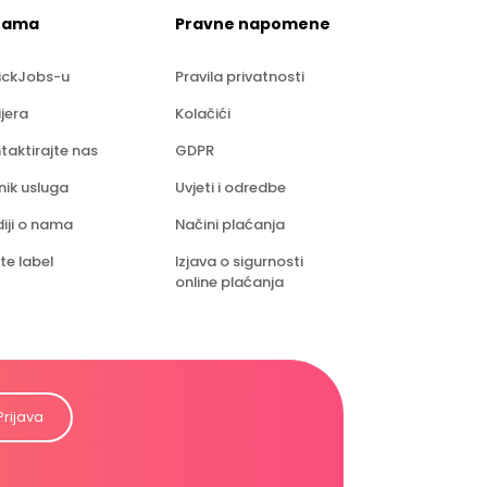
nama
Pravne napomene
ickJobs-u
Pravila privatnosti
ijera
Kolačići
taktirajte nas
GDPR
nik usluga
Uvjeti i odredbe
iji o nama
Načini plaćanja
te label
Izjava o sigurnosti
online plaćanja
Prijava