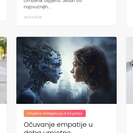
čimbenik uspjeha. Jedan od
najzvučnijih...
25.04.2025
Umjetna inteligencija & Empatija
Očuvanje empatije u
doba umjetne