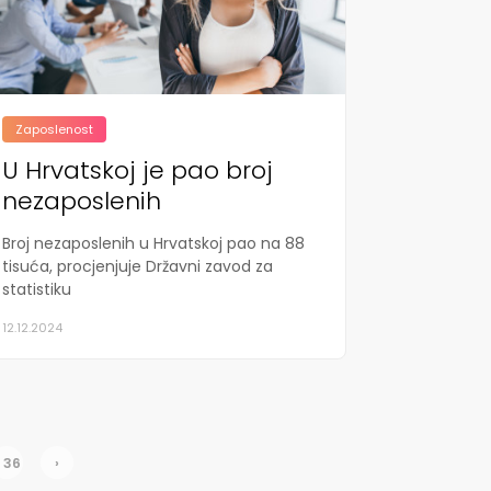
Zaposlenost
U Hrvatskoj je pao broj
nezaposlenih
Broj nezaposlenih u Hrvatskoj pao na 88
tisuća, procjenjuje Državni zavod za
statistiku
12.12.2024
36
›