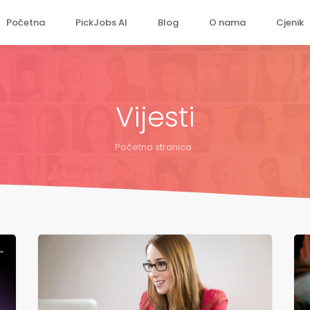
Početna
PickJobs AI
Blog
O nama
Cjenik
Vijesti
Početna stranica