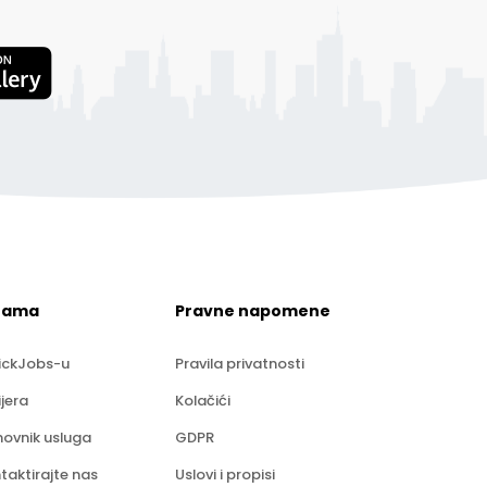
nama
Pravne napomene
ickJobs-u
Pravila privatnosti
ijera
Kolačići
ovnik usluga
GDPR
taktirajte nas
Uslovi i propisi