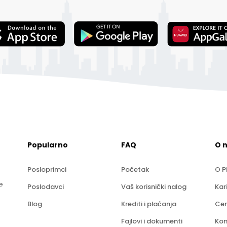
Popularno
FAQ
O 
Posloprimci
Početak
O P
e
Poslodavci
Vaš korisnički nalog
Kar
Blog
Krediti i plaćanja
Cen
Fajlovi i dokumenti
Kon