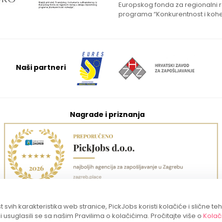
Europskog fonda za regionalni 
programa “Konkurentnost i kohe
Naši partneri
Nagrade i priznanja
 svih karakteristika web stranice, PickJobs koristi kolačiće i slične te
 i usuglasili se sa našim Pravilima o kolačićima. Pročitajte više o
Kolač