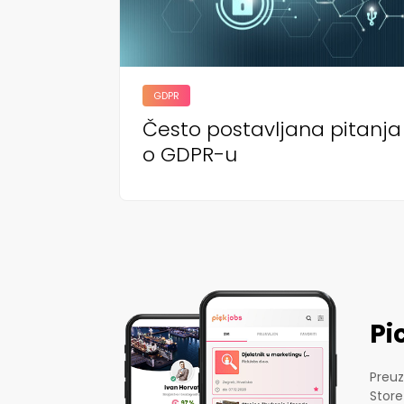
GDPR
Često postavljana pitanja
o GDPR-u
Pi
Preuz
Store-