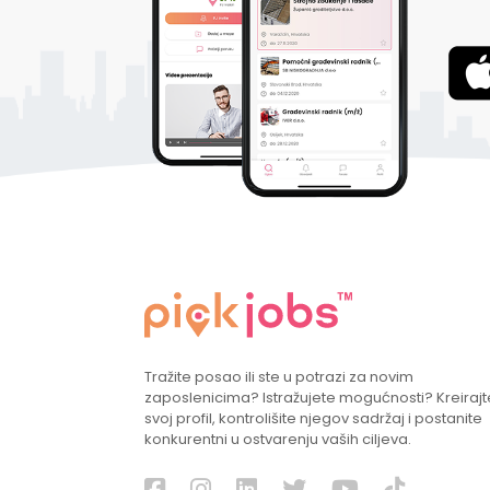
Tražite posao ili ste u potrazi za novim
zaposlenicima? Istražujete mogućnosti? Kreirajt
svoj profil, kontrolišite njegov sadržaj i postanite
konkurentni u ostvarenju vaših ciljeva.