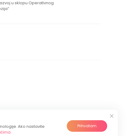
razvoj u sklopu Operativnog
zija”
Prihvatam
hnologije. Ako nastavite
ićima