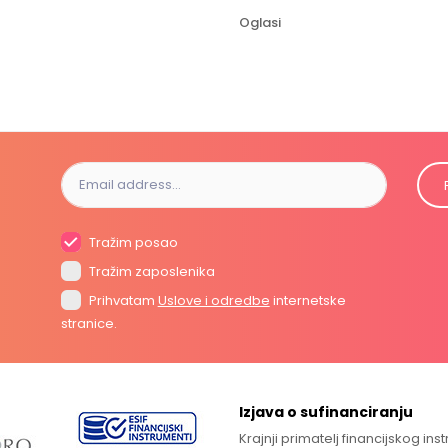
Oglasi
Tražim posao
Tražim zaposlenika
Prihvatam
Uslove i odredbe
internetske
stranice.
Izjava o sufinanciranju
Krajnji primatelj financijskog in