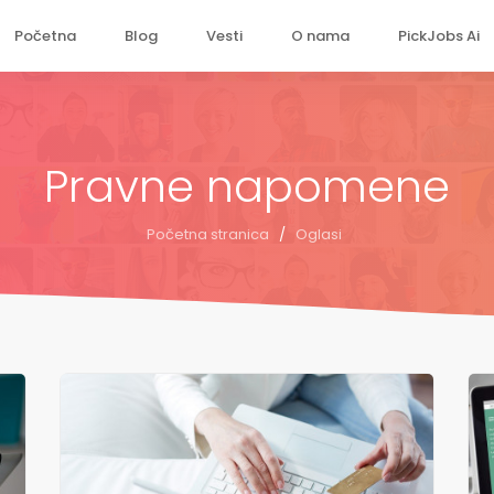
Početna
Blog
Vesti
O nama
PickJobs Ai
Pravne napomene
Početna stranica
/
Oglasi