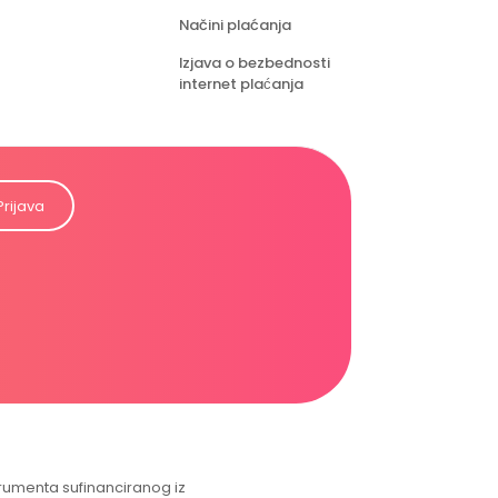
Načini plaćanja
Izjava o bezbednosti
internet plaćanja
Prijava
strumenta sufinanciranog iz