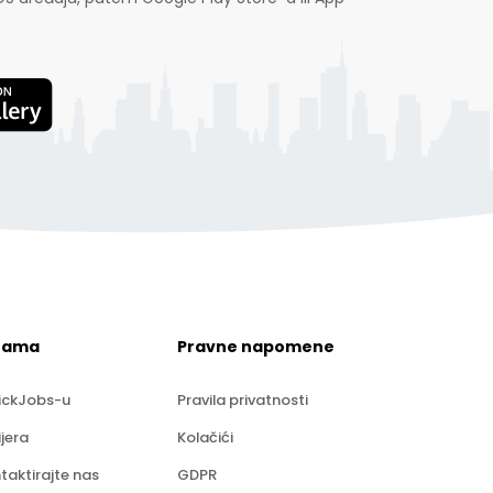
nama
Pravne napomene
ickJobs-u
Pravila privatnosti
ijera
Kolačići
taktirajte nas
GDPR