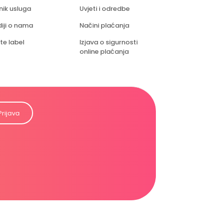
nik usluga
Uvjeti i odredbe
iji o nama
Načini plaćanja
te label
Izjava o sigurnosti
online plaćanja
Prijava