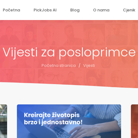
Početna
PickJobs AI
Blog
O nama
Cjenik
Vijesti za posloprimce
Početna stranica
/
Vijesti