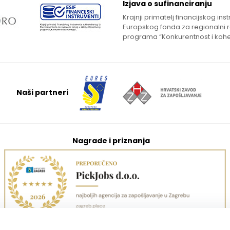
Izjava o sufinanciranju
Krajnji primatelj financijskog in
Europskog fonda za regionalni 
programa “Konkurentnost i kohe
Naši partneri
Nagrade i priznanja