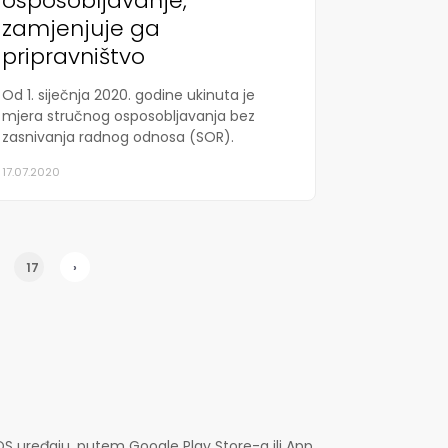
osposobljavanje,
zamjenjuje ga
pripravništvo
Od 1. siječnja 2020. godine ukinuta je
mjera stručnog osposobljavanja bez
zasnivanja radnog odnosa (SOR).
17.07.2020
17
›
OS uređaju, putem Google Play Store-a ili App