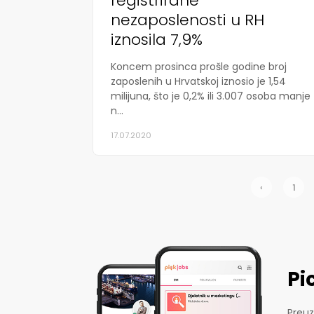
registrirane
nezaposlenosti u RH
iznosila 7,9%
Koncem prosinca prošle godine broj
zaposlenih u Hrvatskoj iznosio je 1,54
milijuna, što je 0,2% ili 3.007 osoba manje
n...
17.07.2020
‹
1
Pi
Preuz