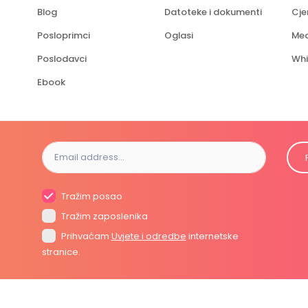
Blog
Datoteke i dokumenti
Cje
Posloprimci
Oglasi
Med
Poslodavci
Whi
Ebook
Tražim posao
Tražim zaposlenika
Prihvaćam
Uvjete i odredbe
internetske
stranice.