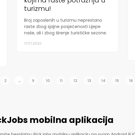
kojima raste potražnja u
turizmu!
Broj zaposlenih u turizmu neprestano
raste zbog sjajne posjećenosti Lijepe
naše, ali i zbog širenje turističke sezone.
17.07.2020
2
...
9
10
11
12
13
14
15
16
ckJobs mobilna aplikacija
mite besplatnu PickJobs mobilnu aplikaciju na svom Android ili i