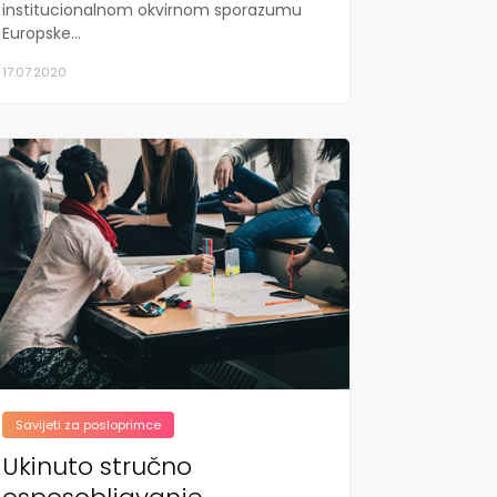
institucionalnom okvirnom sporazumu
Europske...
17.07.2020
Savijeti za posloprimce
Ukinuto stručno