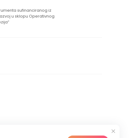
strumenta sufinanciranog iz
razvoj u sklopu Operativnog
zija”