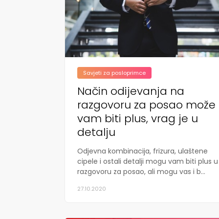
Savjeti za posloprimce
Način odijevanja na
razgovoru za posao može
vam biti plus, vrag je u
detalju
Odjevna kombinacija, frizura, ulaštene
cipele i ostali detalji mogu vam biti plus u
razgovoru za posao, ali mogu vas i b...
27.10.2020