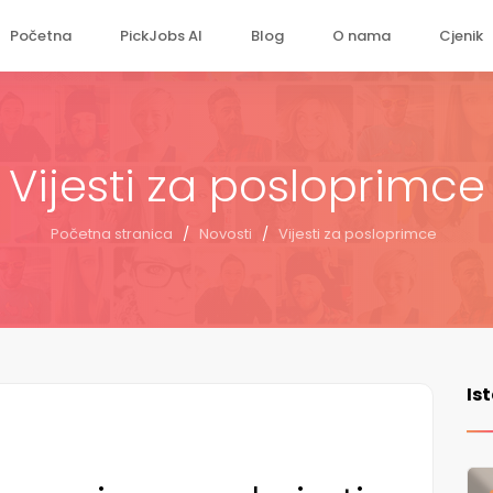
Početna
PickJobs AI
Blog
O nama
Cjenik
Vijesti za posloprimce
Početna stranica
/
Novosti
/
Vijesti za posloprimce
Is