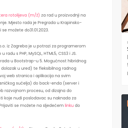
era rotolijeva (m/ž)
za rad u proizvodnji na
enje. Mjesto rada je Pregrada u Krapinsko-
iti se možete do31.01.2023.
o.o. iz Zagreba je u potrazi za programerom
o u radu s PHP, MySQL, HTML5, CSS3 i JS.
rada u Bootstrap-u 5. Mogućnost hibridnog
 dolazak u ured) te fleksibilnog radnog
voj web stranica i aplikacija na svim
sničkog sučelja) do back-enda (server i
b razvojnom procesu, od dizajna do
ti koje nudi poslodavac su naknada za
 Prijaviti se možete na sljedećem
linku
do