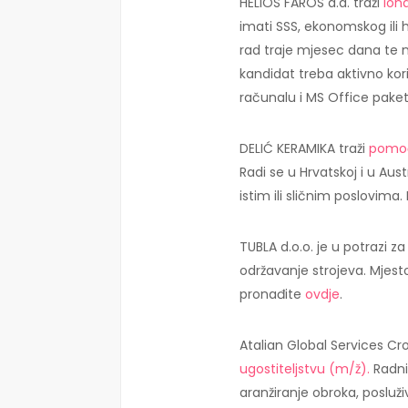
HELIOS FAROS d.d. traži
lon
imati SSS, ekonomskog ili h
rad traje mjesec dana te n
kandidat treba aktivno koris
računalu i MS Office paket
DELIĆ KERAMIKA traži
pomoć
Radi se u Hrvatskoj i u Aust
istim ili sličnim poslovima.
TUBLA d.o.o. je u potrazi
održavanje strojeva. Mjest
pronađite
ovdje
.
Atalian Global Services Cro
ugostiteljstvu (m/ž).
Radni 
aranžiranje obroka, posluž