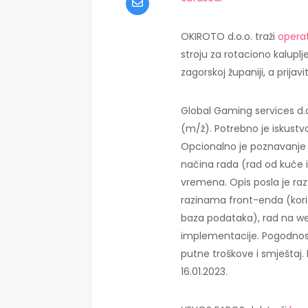
OKIROTO d.o.o. traži
operat
stroju za rotaciono kaluplj
zagorskoj županiji, a prijav
Global Gaming services d.
(m/ž). Potrebno je iskustv
Opcionalno je poznavanje 
načina rada (rad od kuće i
vremena. Opis posla je raz
razinama front-enda (kori
baza podataka), rad na we
implementacije. Pogodnos
putne troškove i smještaj.
16.01.2023.