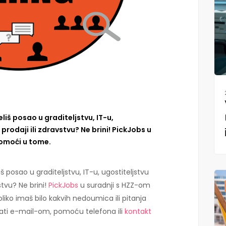
liš posao u graditeljstvu, IT-u,
 prodaji ili zdravstvu? Ne brini! PickJobs u
pomoći u tome.
š posao u graditeljstvu, IT-u, ugostiteljstvu
vstvu? Ne brini!
PickJobs
u suradnji s HZZ-om
liko imaš bilo kakvih nedoumica ili pitanja
rati e-mail-om, pomoću telefona ili
kontakt