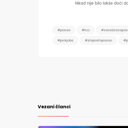
Nikad nije bilo lakše doći
#posao
#hzz
#zavodzazaposl
#pickjobs
#stopostoposao
#p
Vezani članci