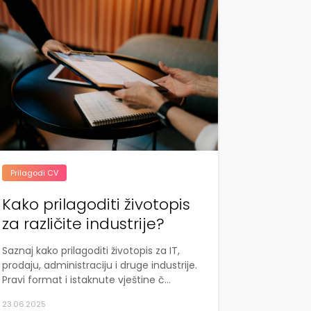
Prilagodi CV
Kako prilagoditi životopis
za različite industrije?
Saznaj kako prilagoditi životopis za IT,
prodaju, administraciju i druge industrije.
Pravi format i istaknute vještine č...
23.06.2025