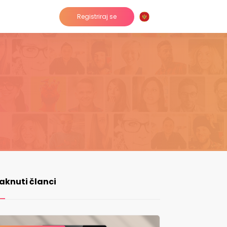
Registriraj se
taknuti članci