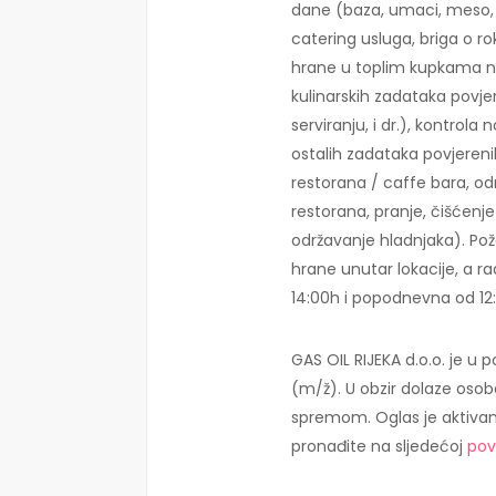
dane (baza, umaci, meso, p
catering usluga, briga o r
hrane u toplim kupkama na
kulinarskih zadataka povje
serviranju, i dr.), kontrola
ostalih zadataka povjeren
restorana / caffe bara, od
restorana, pranje, čišćenje
održavanje hladnjaka). Pož
hrane unutar lokacije, a r
14:00h i popodnevna od 12
GAS OIL RIJEKA d.o.o. je u
(m/ž). U obzir dolaze os
spremom. Oglas je aktivan 
pronađite na sljedećoj
pov