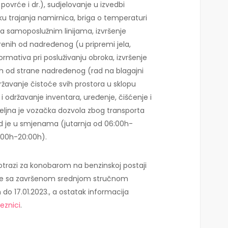
ovrće i dr.), sudjelovanje u izvedbi
oku trajanja namirnica, briga o temperaturi
 samoposlužnim linijama, izvršenje
renih od nadređenog (u pripremi jela,
 normativa pri posluživanju obroka, izvršenje
ih od strane nadređenog (rad na blagajni
ržavanje čistoće svih prostora u sklopu
 i održavanje inventara, uređenje, čišćenje i
eljna je vozačka dozvola zbog transporta
ad je u smjenama (jutarnja od 06:00h-
:00h-20:00h).
 potrazi za konobarom na benzinskoj postaji
obe sa završenom srednjom stručnom
do 17.01.2023., a ostatak informacija
eznici
.