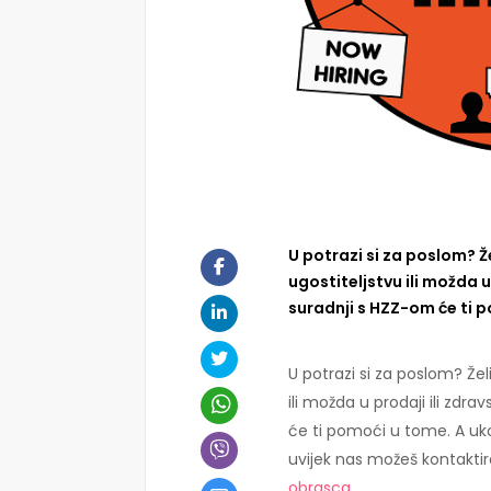
U potrazi si za poslom? Že
ugostiteljstvu ili možda u
suradnji s HZZ-om će ti 
U potrazi si za poslom? Želi
ili možda u prodaji ili zdra
će ti pomoći u tome. A uko
uvijek nas možeš kontakti
obrasca
.