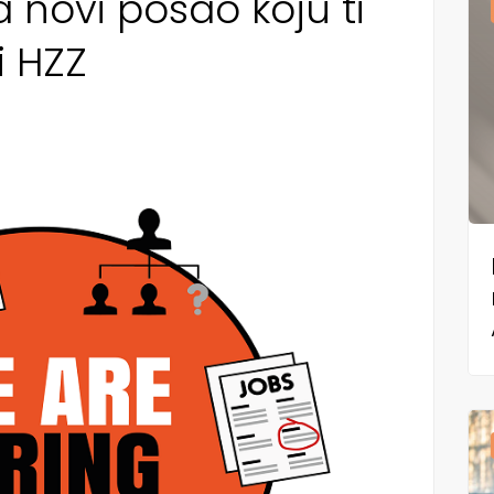
a novi posao koju ti
i HZZ