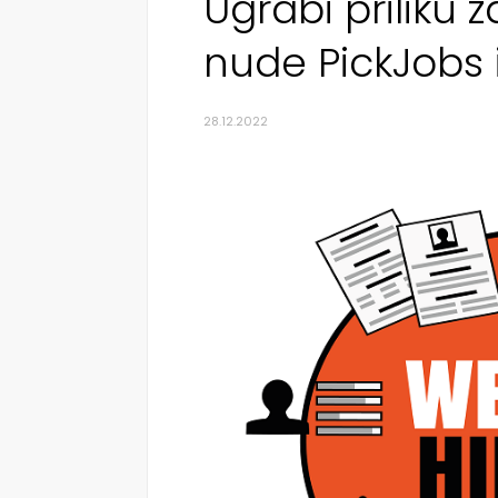
Ugrabi priliku z
nude PickJobs 
28.12.2022