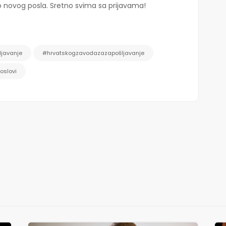
 do novog posla. Sretno svima sa prijavama!
javanje
#hrvatskogzavodazazapošljavanje
oslovi