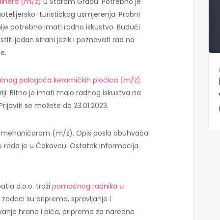
dinera (m/ž)
u Starom Gradu. Potrebno je
otelijersko-turističkog usmjerenja. Probni
ije potrebno imati radno iskustvo. Budući
titi jedan strani jezik i poznavati rad na
e.
nog polagača keramičkih pločica (m/ž)
.
riji. Bitno je imati malo radnog iskustva na
 Prijaviti se možete do 23.01.2023.
 za mehaničarom (m/ž). Opis posla obuhvaća
o rada je u Čakovcu. Ostatak informacija
atia d.o.o. traži
pomoćnog radnika u
zadaci su priprema, spravljanje i
ivanje hrane i pića, priprema za naredne