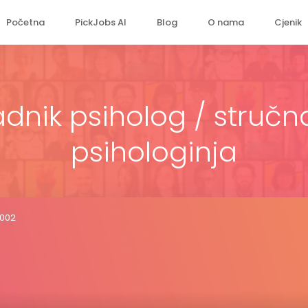
Početna
PickJobs AI
Blog
O nama
Cjenik
adnik psiholog / struč
psihologinja
2002