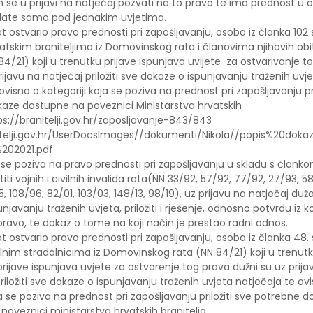
n se u prijavi na natječaj pozvati na to pravo te ima prednost u
date samo pod jednakim uvjetima.
t ostvario pravo prednosti pri zapošljavanju, osoba iz članka 102 
tskim braniteljima iz Domovinskog rata i članovima njihovih obit
i 84/21) koji u trenutku prijave ispunjava uvijete za ostvarivanje 
rijavu na natječaj priložiti sve dokaze o ispunjavanju traženih uvje
ovisno o kategoriji koja se poziva na prednost pri zapošljavanju pri
aze dostupne na poveznici Ministarstva hrvatskih
ps://branitelji.gov.hr/zaposljavanje-843/843
nitelji.gov.hr/UserDocsImages//dokumenti/Nikola//popis%20do
202021.pdf
 se poziva na pravo prednosti pri zapošljavanju u skladu s člank
iti vojnih i civilnih invalida rata(NN 33/92, 57/92, 77/92, 27/93, 5
, 108/96, 82/01, 103/03, 148/13, 98/19), uz prijavu na natječaj duž
javanju traženih uvjeta, priložiti i rješenje, odnosno potvrdu iz koj
avo, te dokaz o tome na koji način je prestao radni odnos.
t ostvario pravo prednosti pri zapošljavanju, osoba iz članka 48. 
ilnim stradalnicima iz Domovinskog rata (NN 84/21) koji u trenut
ijave ispunjava uvjete za ostvarenje tog prava dužni su uz prija
riložiti sve dokaze o ispunjavanju traženih uvjeta natječaja te ov
ja se poziva na prednost pri zapošljavanju priložiti sve potrebne 
poveznici ministarstva hrvatskih branitelja