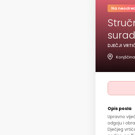
Na neodre
Struč
surad
DJEČJI VRTI
Konjščina
Opis posla
Upravno vije
odgoju i obra
Dječjeg vrtić