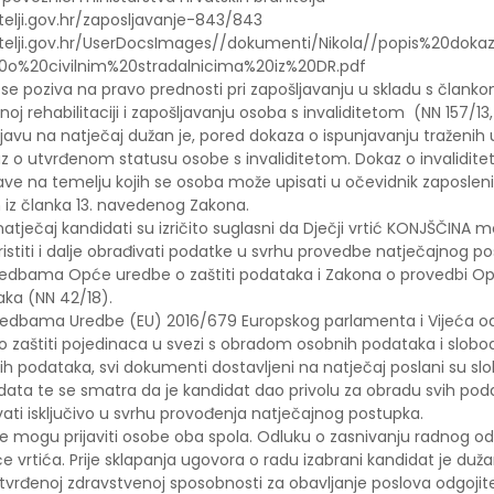
itelji.gov.hr/zaposljavanje-843/843
nitelji.gov.hr/UserDocsImages//dokumenti/Nikola//popis%20do
o%20civilnim%20stradalnicima%20iz%20DR.pdf
 se poziva na pravo prednosti pri zapošljavanju u skladu s člank
noj rehabilitaciji i zapošljavanju osoba s invaliditetom (NN 157/13, 
ijavu na natječaj dužan je, pored dokaza o ispunjavanju traženih 
okaz o utvrđenom statusu osobe s invaliditetom. Dokaz o invalidit
rave na temelju kojih se osoba može upisati u očevidnik zaposlen
m iz članka 13. navedenog Zakona.
atječaj kandidati su izričito suglasni da Dječji vrtić KONJŠČINA 
koristiti i dalje obrađivati podatke u svrhu provedbe natječajnog p
edbama Opće uredbe o zaštiti podataka i Zakona o provedbi O
aka (NN 42/18).
edbama Uredbe (EU) 2016/679 Europskog parlamenta i Vijeća od 
 o zaštiti pojedinaca u svezi s obradom osobnih podataka i slob
vih podataka, svi dokumenti dostavljeni na natječaj poslani su 
data te se smatra da je kandidat dao privolu za obradu svih poda
ati isključivo u svrhu provođenja natječajnog postupka.
se mogu prijaviti osobe oba spola. Odluku o zasnivanju radnog o
e vrtića. Prije sklapanja ugovora o radu izabrani kandidat je dužan 
tvrđenoj zdravstvenoj sposobnosti za obavljanje poslova odgojitel