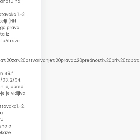
 odnosu na
stavaka 1.-3.
elji (NN
toga prava
ta iz
ložiti sve
kaza%20za%20ostvarivanje%20prava%20prednosti%20pri%20zapo%
om 48.f
8/93, 2/94,
an je, pored
e je vidljivo
stavaka1.-2.
ku
vu
isno o
dokaze