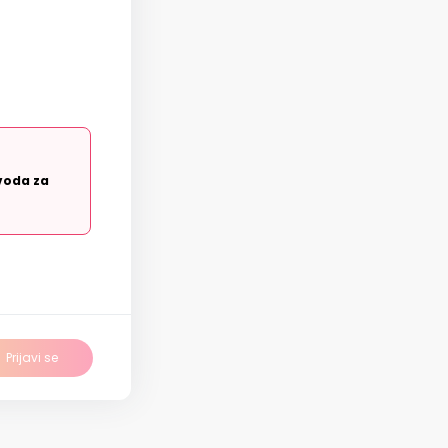
voda za
Prijavi se