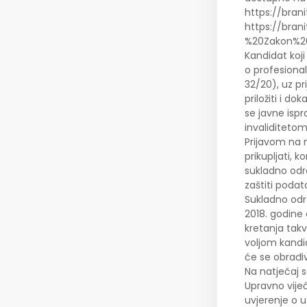
https://bran
https://bra
%20Zakon%20
Kandidat koji
o profesional
32/20), uz pr
priložiti i d
se javne isp
invaliditeto
Prijavom na n
prikupljati, 
sukladno odr
zaštiti podat
Sukladno odr
2018. godine
kretanja tak
voljom kandi
će se obrađiv
Na natječaj 
Upravno vijeć
uvjerenje o u