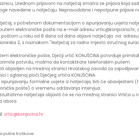
aznicu. Urednom prijavom na natječaj smatra se prijava koja sadr
iloge navedene u natječaju. Nepravodobne i nepotpune prijave 
atječaj, s potrebnom dokumentacijom o ispunjavanju uvjeta natj
utem elektroničke pošte na e-mail adresu vrtic@konjscina.hr, o
poštom u roku od 8 dana od dana objave natječaja na adresu: D
ionirska 2, s naznakom ''Natječaj za radno mjesto stručnog sura
tem elektroničke pošte, Dječji vrtić KONJŠČINA potvrđuje primitak
aprimite potvrdu, molimo da kontaktirate telefonskim putem.
iti objavljen na mrežnoj stranici Hrvatskog zavoda za zapošljavan
ici i oglasnoj ploči Dječjeg vrtića KONJŠČINA.
i ispunjavanju formalne uvjete iz natječaja, biti će obaviješteni (te
oničke pošte) o vremenu održavanja intervjua.
ezultatima natječaja objaviti će se na mrežnoj stranici Vrtića u 
 izbora
l:
vrtic@konjscina.hr
a putne troškove