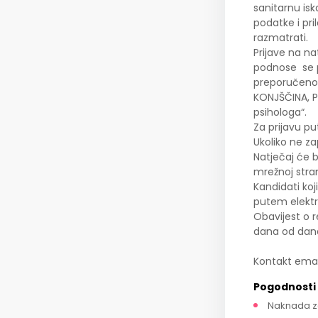
sanitarnu isk
podatke i pr
razmatrati.
Prijave na n
podnose se p
preporučeno 
KONJŠČINA, P
psihologa“.
Za prijavu pu
Ukoliko ne z
Natječaj će b
mrežnoj stran
Kandidati koj
putem elektr
Obavijest o r
dana od dana
Kontakt emai
Pogodnosti
Naknada z