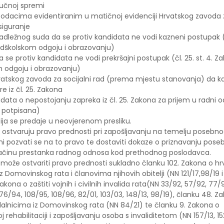
ručnoj spremi
podacima evidentiranim u matičnoj evidenciji Hrvatskog zavoda 
siguranje
adležnog suda da se protiv kandidata ne vodi kazneni postupak (čl
dškolskom odgoju i obrazovanju)
a se protiv kandidata ne vodi prekršajni postupak (čl. 25. st. 4. Z
 odgoju i obrazovanju)
vatskog zavoda za socijalni rad (prema mjestu stanovanja) da k
e iz čl. 25. Zakona
idata o nepostojanju zapreka iz čl. 25. Zakona za prijem u radni 
 potpisana)
a se predaje u neovjerenom presliku.
ji ostvaruju pravo prednosti pri zapošljavanju na temelju posebn
žni pozvati se na to pravo te dostaviti dokaze o priznavanju pose
ačinu prestanka radnog odnosa kod prethodnog poslodavca.
i može ostvariti pravo prednosti sukladno članku 102. Zakona o h
iz Domovinskog rata i članovima njihovih obitelji (NN 121/17,98/19 i
akona o zaštiti vojnih i civilnih invalida rata(NN 33/92, 57/92, 77/
76/94, 108/95, 108/96, 82/01, 103/03, 148/13, 98/19), članku 48. Z
adalnicima iz Domovinskog rata (NN 84/21) te članku 9. Zakona o
j rehabilitaciji i zapošljavanju osoba s invaliditetom (NN 157/13, 15