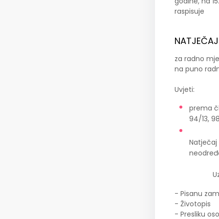
godine, na 15
raspisuje
NATJEČAJ
za radno mje
na puno rad
Uvjeti:
prema čl
94/13, 98
Natječaj
neodređ
Uz prija
- Pisanu zam
- Životopis
- Presliku os