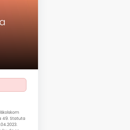
na
edškolskom
ka 49. Statuta
.04.2023.