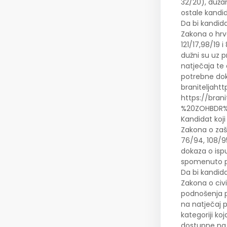
32/20), duža
ostale kandi
Da bi kandida
Zakona o hrva
121/17,98/19 
dužni su uz p
natječaja te 
potrebne dok
braniteljahtt
https://bra
%20ZOHBDR%
Kandidat koji
Zakona o zašt
76/94, 108/95
dokaza o ispun
spomenuto pr
Da bi kandida
Zakona o civ
podnošenja pr
na natječaj p
kategoriji ko
dostupne na 