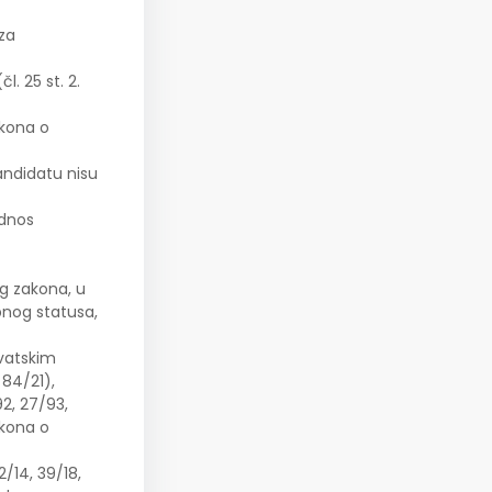
za
. 25 st. 2.
akona o
andidatu nisu
odnos
og zakona, u
bnog statusa,
rvatskim
 84/21),
92, 27/93,
akona o
2/14, 39/18,