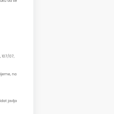
luku da se
 107/07,
rijeme, na
dat javlja