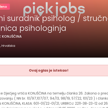
đeno
ni suradnik psiholog / struč
nica psihologinja
Ć KONJŠČINA
, Hrvatska
Ovaj oglas je istekao!
će Dječjeg vrtića KONJŠČINA na temelju članka 26. Zakona o pr
zovanju ( NN br. 10/97,107/07, 94/13, 98/19, 57/22, 101/23 ) i član
a KONJŠČINA, KLASA: 601-01/22-01/21, URBROJ: 2211-38-23-12 od 26