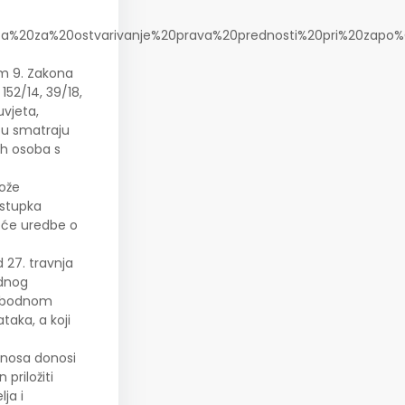
kaza%20za%20ostvarivanje%20prava%20prednosti%20pri%20zapo%
om 9. Zakona
152/14, 39/18,
uvjeta,
etu smatraju
ih osoba s
može
ostupka
pće uredbe o
27. travnja
odnog
slobodnom
taka, a koji
dnosa donosi
priložiti
ja i