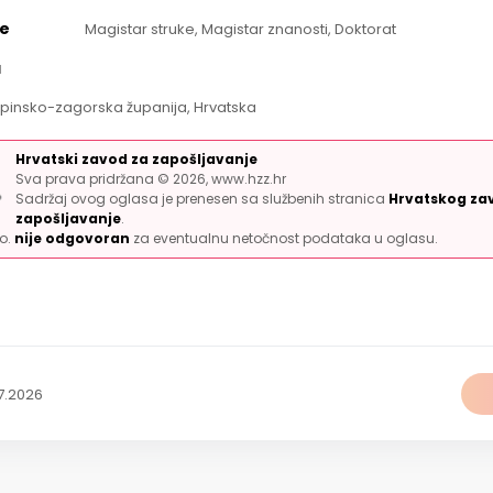
e
Magistar struke, Magistar znanosti, Doktorat
a
apinsko-zagorska županija, Hrvatska
Hrvatski zavod za zapošljavanje
Sva prava pridržana © 2026, www.hzz.hr
Sadržaj ovog oglasa je prenesen sa službenih stranica
Hrvatskog za
zapošljavanje
.
.o.
nije odgovoran
za eventualnu netočnost podataka u oglasu.
7.2026