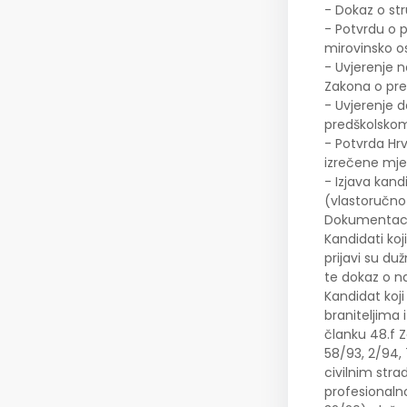
- Dokaz o st
- Potvrdu o 
mirovinsko o
- Uvjerenje n
Zakona o pre
- Uvjerenje d
predškolskom
- Potvrda Hr
izrečene mjer
- Izjava kand
(vlastoručno
Dokumentacij
Kandidati ko
prijavi su du
te dokaz o n
Kandidat koj
braniteljima 
članku 48.f Z
58/93, 2/94, 
civilnim str
profesionalno