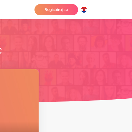
Registriraj se
č