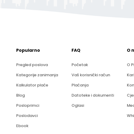
Popularno
FAQ
O 
Pregled poslova
Početak
O P
Kategorije zanimanja
Vaš korisnički račun
Kar
Kalkulator plaće
Plaćanja
Kon
Blog
Datoteke i dokumenti
Cje
Posloprimci
Oglasi
Med
Poslodavci
Whi
Ebook