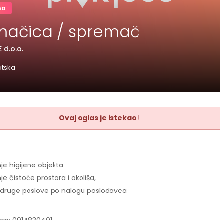
no
mačica / spremač
 d.o.o.
atska
Ovaj oglas je istekao!
je higijene objekta
e čistoće prostora i okoliša,
i druge poslove po nalogu poslodavca