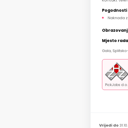
Kontakt tele
Pogodnosti
Naknada z
Obrazovanj
Mjesto rad
Gala, Splitsk
PickJobs d.o
Vrijedi do
31.10