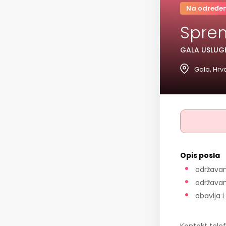
Na određe
Spre
GALA USLUGE
Gala, Hrv
Opis posla
održavan
održavanj
obavlja 