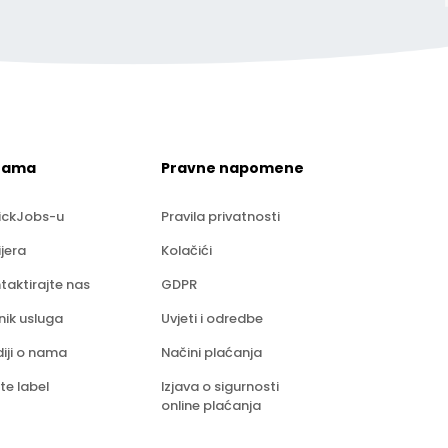
nama
Pravne napomene
ickJobs-u
Pravila privatnosti
ijera
Kolačići
taktirajte nas
GDPR
nik usluga
Uvjeti i odredbe
iji o nama
Načini plaćanja
te label
Izjava o sigurnosti
online plaćanja