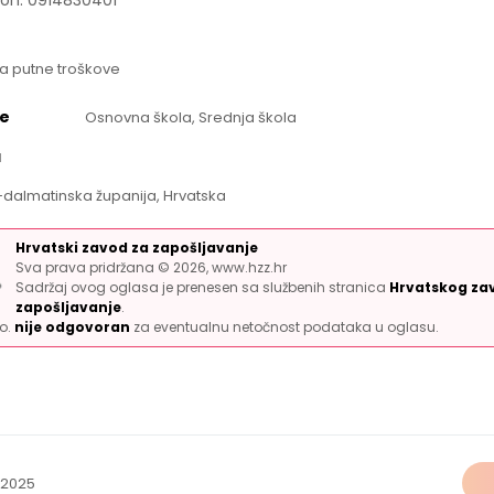
fon: 0914830401
a putne troškove
e
Osnovna škola, Srednja škola
a
o-dalmatinska županija, Hrvatska
Hrvatski zavod za zapošljavanje
Sva prava pridržana © 2026, www.hzz.hr
Sadržaj ovog oglasa je prenesen sa službenih stranica
Hrvatskog za
zapošljavanje
.
.o.
nije odgovoran
za eventualnu netočnost podataka u oglasu.
.2025