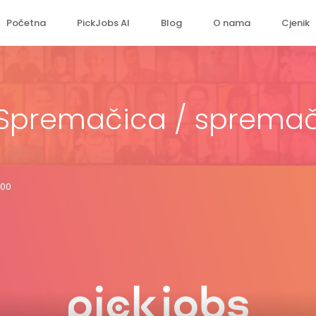
Početna
PickJobs AI
Blog
O nama
Cjenik
Spremačica / sprema
900