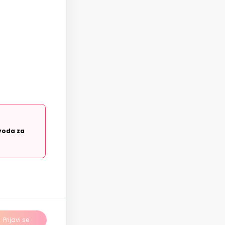
voda za
Prijavi se