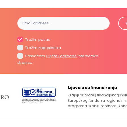
Tražim posao
Tražim zaposlenika
Prihvaćam
Uvjete i odredbe
internetske
stranice.
Izjava o sufinanciranju
Krajnji primatelj financijskog in
Europskog fonda za regionalni 
programa “Konkurentnost i kohe