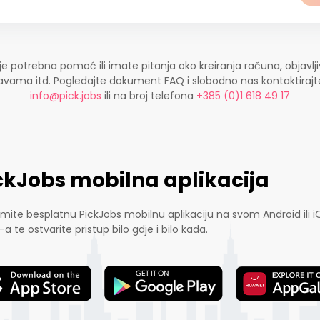
je potrebna pomoć ili imate pitanja oko kreiranja računa, objavlji
ijavama itd. Pogledajte dokument FAQ i slobodno nas kontaktira
info@pick.jobs
ili na broj telefona
+385 (0)1 618 49 17
ckJobs mobilna aplikacija
mite besplatnu PickJobs mobilnu aplikaciju na svom Android ili i
-a te ostvarite pristup bilo gdje i bilo kada.