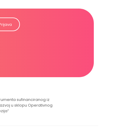
Prijava
strumenta sufinanciranog iz
razvoj u sklopu Operativnog
zija”