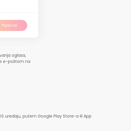
Prijavi se
vanja oglasa,
jte e-poštom na
OS uređaju, putem Google Play Store-a ili App