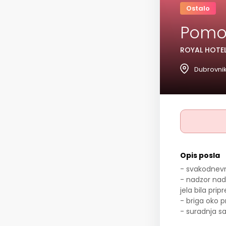
Ostalo
Pomoć
ROYAL HOTEL
Dubrovnik
Opis posla
- svakodnevn
- nadzor nad
jela bila pr
- briga oko 
- suradnja sa