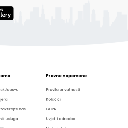
nama
Pravne napomene
ickJobs-u
Pravila privatnosti
ijera
Kolačići
taktirajte nas
GDPR
nik usluga
Uvjeti i odredbe