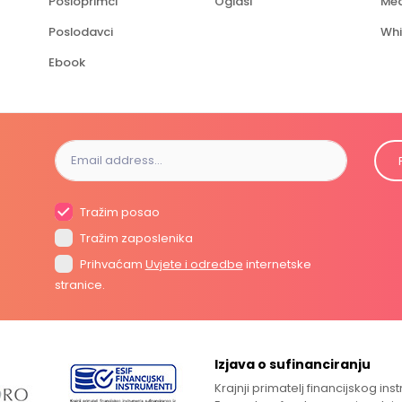
Posloprimci
Oglasi
Med
Poslodavci
Whi
Ebook
Tražim posao
Tražim zaposlenika
Prihvaćam
Uvjete i odredbe
internetske
stranice.
Izjava o sufinanciranju
Krajnji primatelj financijskog in