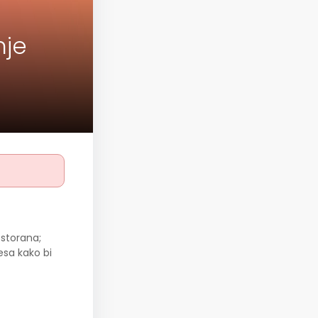
nje
estorana;
esa kako bi