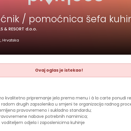
nik / pomoćnica šefa kuhi
S & RESORT d.o.o.
, Hrvatska
Ovaj oglas je istekao!
o kvalitetno pripremanje jela prema menu i à la carte ponudi r
 radom drugih zapsolenika u smjeni te organizacija radnog proc
ipremljena pravovremeno i sukladno standardu;
pravovremene nabave potrebnih namirnica;
 voditeljem odjela i zaposlenicima kuhinje