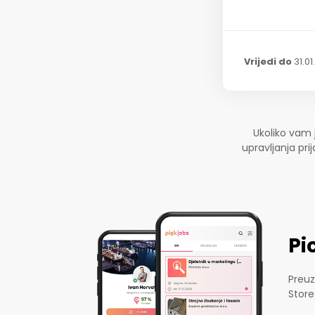
Vrijedi do
31.01
Ukoliko vam 
upravljanja pr
Pi
Preuz
Store