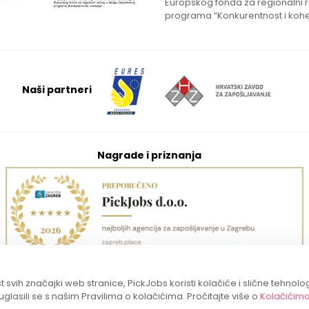
Europskog fonda za regionalni 
programa “Konkurentnost i kohe
Naši partneri
Nagrade i priznanja
 svih značajki web stranice, PickJobs koristi kolačiće i slične tehnolo
suglasili se s našim Pravilima o kolačićima. Pročitajte više o
Kolačićim