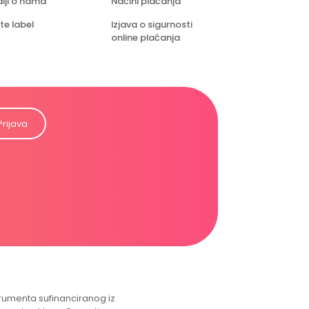
iji o nama
Načini plaćanja
te label
Izjava o sigurnosti
online plaćanja
Prijava
strumenta sufinanciranog iz