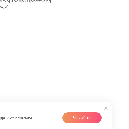
razvoj u sklopu Operativnog
zija”
Prihvaćam
gije. Ako nastavite
a