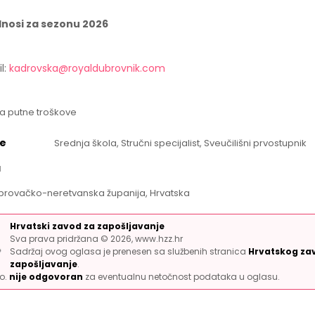
dnosi za sezonu 2026
l:
kadrovska@royaldubrovnik.com
a putne troškove
e
Srednja škola, Stručni specijalist, Sveučilišni prvostupnik
a
brovačko-neretvanska županija, Hrvatska
Hrvatski zavod za zapošljavanje
Sva prava pridržana © 2026, www.hzz.hr
Sadržaj ovog oglasa je prenesen sa službenih stranica
Hrvatskog za
zapošljavanje
.
.o.
nije odgovoran
za eventualnu netočnost podataka u oglasu.