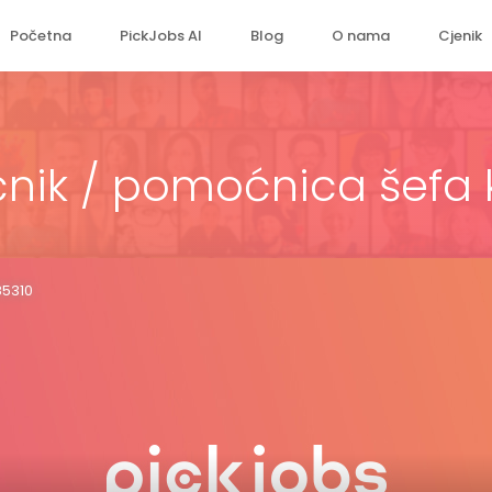
Početna
PickJobs AI
Blog
O nama
Cjenik
ik / pomoćnica šefa 
85310