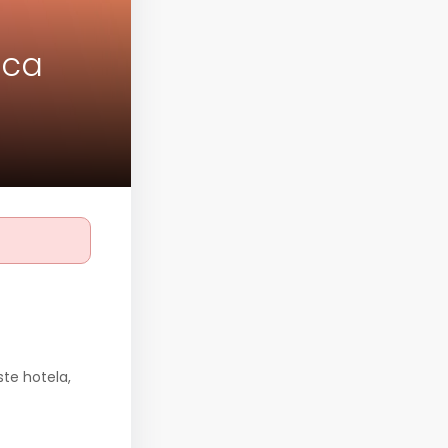
ica
ste hotela,