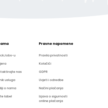
nama
Pravne napomene
ickJobs-u
Pravila privatnosti
ijera
Kolačići
taktirajte nas
GDPR
nik usluga
Uvjeti i odredbe
iji o nama
Načini plaćanja
te label
Izjava o sigurnosti
online plaćanja