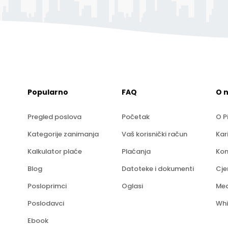
Popularno
FAQ
O 
Pregled poslova
Početak
O P
Kategorije zanimanja
Vaš korisnički račun
Kar
Kalkulator plaće
Plaćanja
Kon
Blog
Datoteke i dokumenti
Cje
Posloprimci
Oglasi
Med
Poslodavci
Whi
Ebook