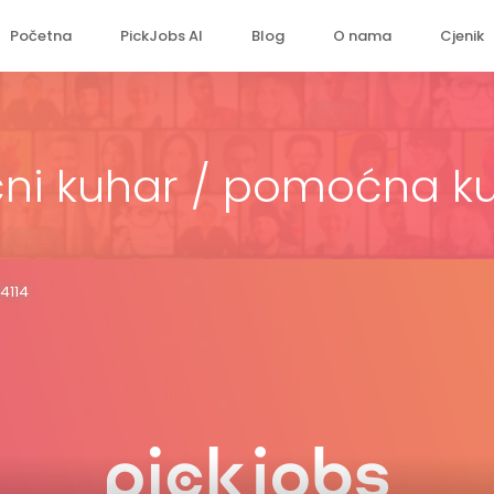
Početna
PickJobs AI
Blog
O nama
Cjenik
i kuhar / pomoćna k
4114