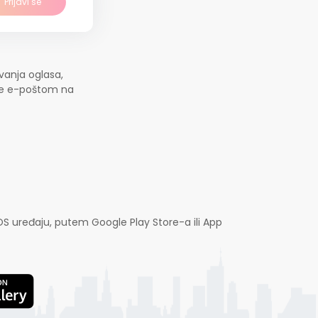
Prijavi se
vanja oglasa,
jte e-poštom na
OS uređaju, putem Google Play Store-a ili App