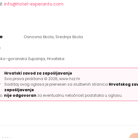
l:
info@hotel-esperanto.com
e
Osnovna škola, Srednja škola
a
sko-goranska županija, Hrvatska
Hrvatski zavod za zapošljavanje
Sva prava pridržana © 2026, www.hzz.hr
Sadržaj ovog oglasa je prenesen sa službenih stranica
Hrvatskog za
zapošljavanje
.
.o.
nije odgovoran
za eventualnu netočnost podataka u oglasu.