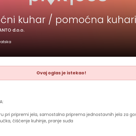
ni kuhar / pomoćna kuhar
ANTO d.o.o.
vatska
Ovaj oglas je istekao!
A:
 pri pripremi jela, samostalna priprema jednostavnih jela za go
učka, čišćenje kuhinje, pranje suđa