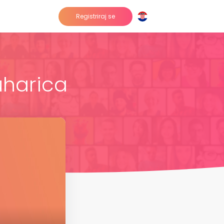
Registriraj se
uharica