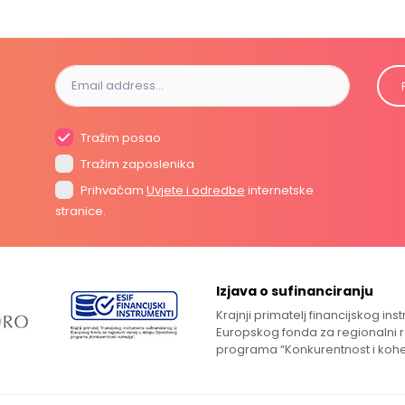
Tražim posao
Tražim zaposlenika
Prihvaćam
Uvjete i odredbe
internetske
stranice.
Izjava o sufinanciranju
Krajnji primatelj financijskog in
Europskog fonda za regionalni 
programa “Konkurentnost i kohe