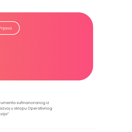
Prijava
strumenta sufinanciranog iz
razvoj u sklopu Operativnog
zija”