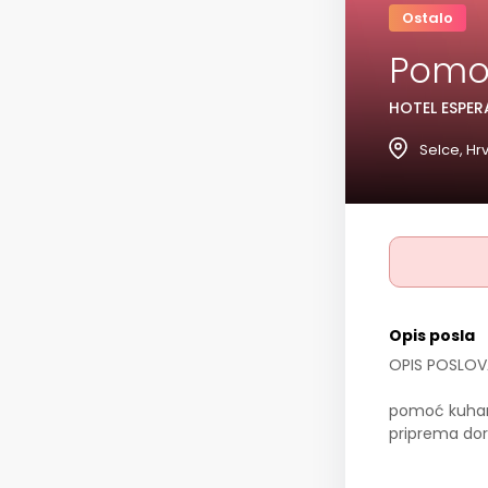
Ostalo
Pomoć
HOTEL ESPER
Selce, Hr
Opis posla
OPIS POSLOV
pomoć kuharu
priprema dor