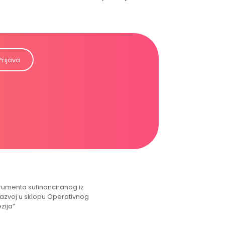
Prijava
strumenta sufinanciranog iz
razvoj u sklopu Operativnog
zija”