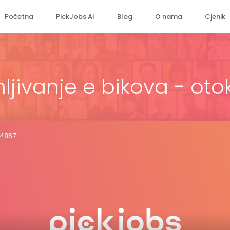
Početna
PickJobs AI
Blog
O nama
Cjenik
ljivanje e bikova - oto
04867