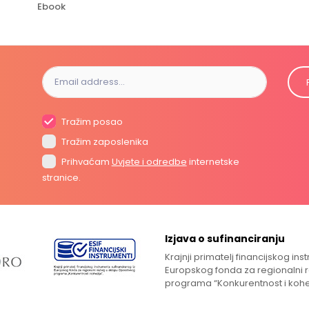
Ebook
Tražim posao
Tražim zaposlenika
Prihvaćam
Uvjete i odredbe
internetske
stranice.
Izjava o sufinanciranju
Krajnji primatelj financijskog in
Europskog fonda za regionalni 
programa “Konkurentnost i kohe