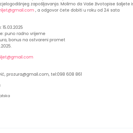
elogodišnjeg zapošljavanja. Molimo da Vaše životopise šaljete is
mljet@gmail.com
, a odgovor ćete dobiti u roku od 24 sata
 15.03.2025
e: puno radno vrijeme
 Eura, bonus na ostvareni promet
0.2025.
ljet@gmail.com
ić, prozura@gmail.com, tel:098 608 861
a
vatska