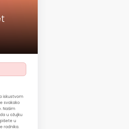
et
sa iskustvom
je svakako
e. Našim
da u ožujku
pišete u
e radnika.