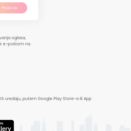
Prijavi se
vanja oglasa,
jte e-poštom na
OS uređaju, putem Google Play Store-a ili App