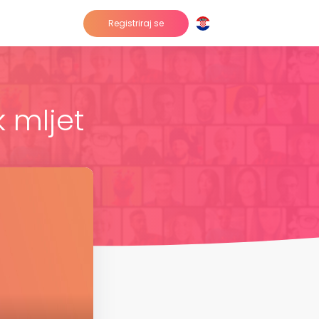
Registriraj se
k mljet