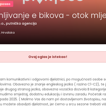
 posao
mljivanje e bikova - otok mlj
o., putnička agencija
, Hrvatska
Ovaj oglas je istekao!
nam komunikativni i odgovorni djelatnici, po mogućnosti osobe 
lovima. Obavezno je znanje engleskog jezika ( razina C1-C2), te 
nje drugog stranog jezika, obavezna vozačka dozvola B kategorij
 nudimo smještaj, dodatnu edukaciju i izvrsnu zaradu. Početak ra
topada 2025. ( Molimo Vas da nam pri dostavljenom životopisu, na
 možete obavljati djelatnost, jer ćemo u srcu sezone trebati viš