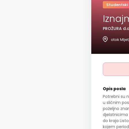
Studentski
Iznaj
PROŽURA d.o.
otok Mljet
Opis posla
Potrebni su 
u sličnim pos
poželjno zna
djelatnicima
do kraja Lis
kojem periodu