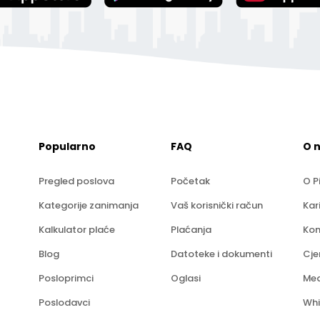
Popularno
FAQ
O 
Pregled poslova
Početak
O P
Kategorije zanimanja
Vaš korisnički račun
Kar
Kalkulator plaće
Plaćanja
Kon
Blog
Datoteke i dokumenti
Cje
Posloprimci
Oglasi
Med
Poslodavci
Whi