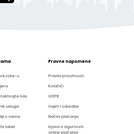
nama
Pravne napomene
ickJobs-u
Pravila privatnosti
ijera
Kolačići
taktirajte nas
GDPR
nik usluga
Uvjeti i odredbe
iji o nama
Načini plaćanja
te label
Izjava o sigurnosti
online plaćanja