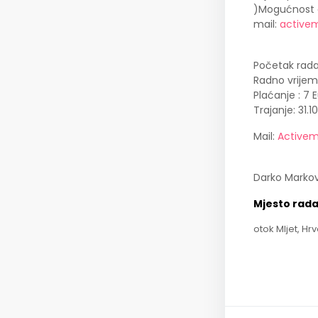
)Mogućnost cj
mail:
active
Početak rada:
Radno vrijem
Plaćanje : 7
Trajanje: 31.1
Mail:
Activem
Darko Markov
Mjesto rad
otok Mljet, Hr