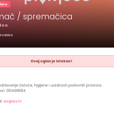
đeno
mač / spremačica
.o.o.
Hrvatska
Ovaj oglas je istekao!
održavanje čistoće, higijene i urednosti poslovnih prostora.
fon: 051499584
l:
arx@arx.hr