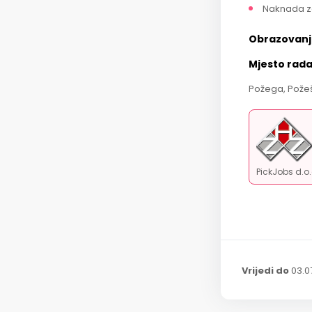
Naknada z
Obrazovanj
Mjesto rad
Požega, Požeš
PickJobs d.o
Vrijedi do
03.0