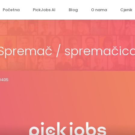
Početna
PickJobs AI
Blog
O nama
Cjenik
Spremač / spremačic
10405