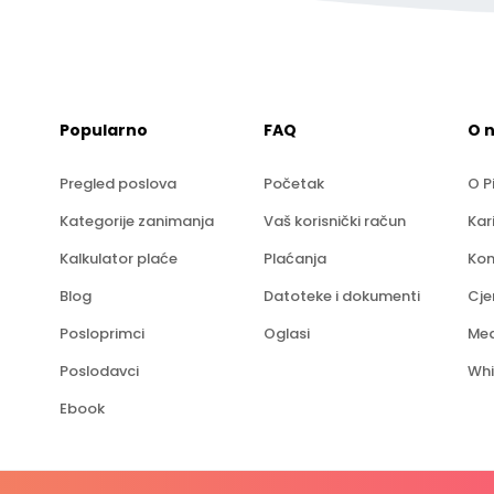
Popularno
FAQ
O 
Pregled poslova
Početak
O P
Kategorije zanimanja
Vaš korisnički račun
Kar
Kalkulator plaće
Plaćanja
Kon
Blog
Datoteke i dokumenti
Cje
Posloprimci
Oglasi
Med
Poslodavci
Whi
Ebook