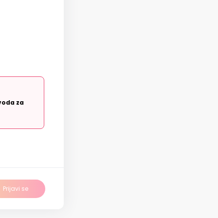
voda za
Prijavi se