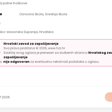
a putne troškove
e
Osnovna škola, Srednja škola
a
ko-slavonska županija, Hrvatska
Hrvatski zavod za zapošljavanje
Sva prava pridržana © 2026, www.hzz.hr
Sadržaj ovog oglasa je prenesen sa službenih stranica
Hrvatskog za
zapošljavanje
.
.o.
nije odgovoran
za eventualnu netočnost podataka u oglasu.
7.2026