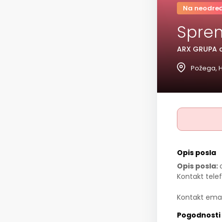
Na neodre
Spre
ARX GRUPA d
Požega, 
Opis posla
Opis posla:
Kontakt tele
Kontakt emai
Pogodnosti