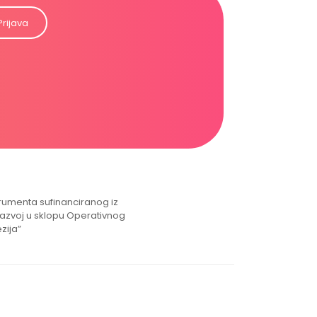
Prijava
strumenta sufinanciranog iz
razvoj u sklopu Operativnog
zija”