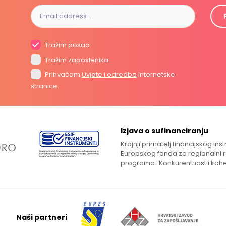
Tražim posao
Tražim zaposlenika
Prihvaćam
Uvjete i odredbe
internetske
stranice.
Izjava o sufinanciranju
Krajnji primatelj financijskog in
Europskog fonda za regionalni 
programa “Konkurentnost i kohe
Naši partneri