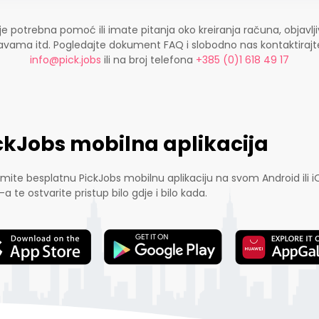
je potrebna pomoć ili imate pitanja oko kreiranja računa, objavlji
ijavama itd. Pogledajte dokument FAQ i slobodno nas kontaktira
info@pick.jobs
ili na broj telefona
+385 (0)1 618 49 17
ckJobs mobilna aplikacija
mite besplatnu PickJobs mobilnu aplikaciju na svom Android ili i
-a te ostvarite pristup bilo gdje i bilo kada.