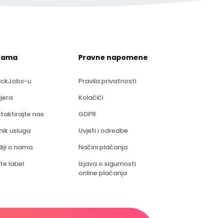
nama
Pravne napomene
ickJobs-u
Pravila privatnosti
ijera
Kolačići
taktirajte nas
GDPR
nik usluga
Uvjeti i odredbe
iji o nama
Načini plaćanja
te label
Izjava o sigurnosti
online plaćanja