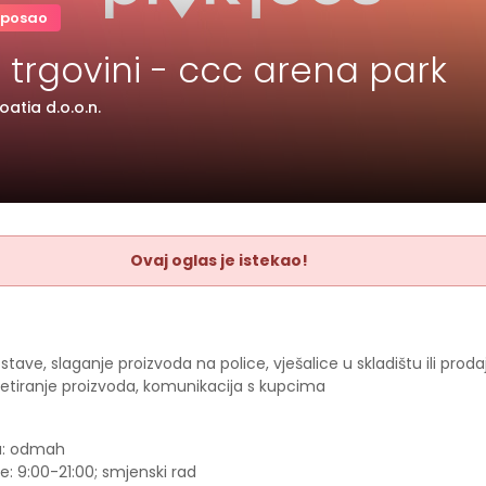
 posao
 trgovini - ccc arena park
atia d.o.o.n.
Ovaj oglas je istekao!
tave, slaganje proizvoda na police, vješalice u skladištu ili pro
ketiranje proizvoda, komunikacija s kupcima
a: odmah
: 9:00-21:00; smjenski rad