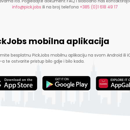
ijavama itd. Pogledajte dokument FAQ i slobodno nas kontaktira
info@pick.jobs
ili na broj telefona
+385 (0)1 618 49 17
ckJobs mobilna aplikacija
mite besplatnu PickJobs mobilnu aplikaciju na svom Android ili i
-a te ostvarite pristup bilo gdje i bilo kada.