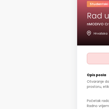
Studentski
Rad u
nMODIVO Cro
Hrvatska
Opis posla
Otvaranje dos
prostoru, eti
Početak rad
Radno vrijeme