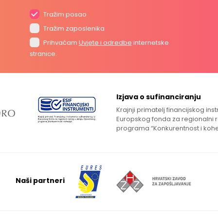
Tražim posao
Tražim zaposlenika
Prihvaćam
Uvjete i odredbe
internetske
stranice.
Izjava o sufinanciranju
Krajnji primatelj financijskog in
Europskog fonda za regionalni 
programa “Konkurentnost i kohe
Naši partneri