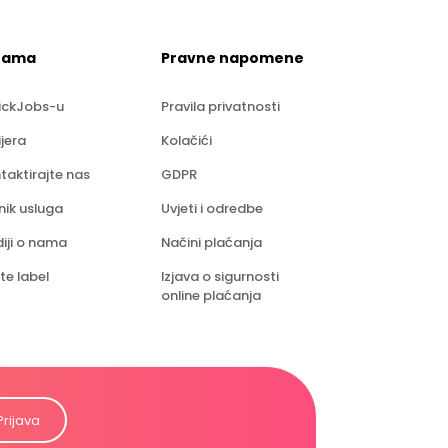
nama
Pravne napomene
ickJobs-u
Pravila privatnosti
ijera
Kolačići
taktirajte nas
GDPR
nik usluga
Uvjeti i odredbe
iji o nama
Načini plaćanja
te label
Izjava o sigurnosti
online plaćanja
Prijava