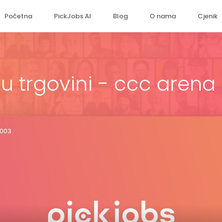
Početna
PickJobs AI
Blog
O nama
Cjenik
u trgovini - ccc arena
2003