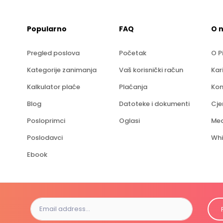
Popularno
FAQ
O 
Pregled poslova
Početak
O P
Kategorije zanimanja
Vaš korisnički račun
Kar
Kalkulator plaće
Plaćanja
Kon
Blog
Datoteke i dokumenti
Cje
Posloprimci
Oglasi
Med
Poslodavci
Whi
Ebook