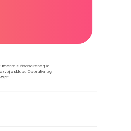
strumenta sufinanciranog iz
razvoj u sklopu Operativnog
zija”