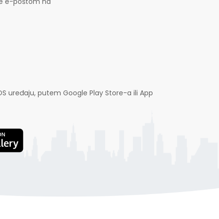
jte e-poštom na
OS uređaju, putem Google Play Store-a ili App