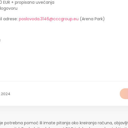
,50 EUR + propisana uvećanja
 dogovoru
l adrese:
poslovoda.3146@cccgroup.eu
(Arena Park)
a
2.2024
je potrebna pomoć ili imate pitanja oko kreiranja računa, objavlji