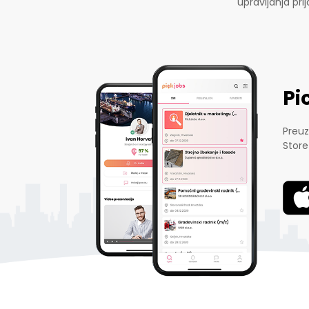
upravljanja pr
Pi
Preuz
Store