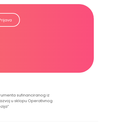
Prijava
strumenta sufinanciranog iz
razvoj u sklopu Operativnog
zija”