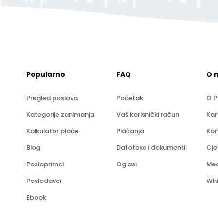
Popularno
FAQ
O 
Pregled poslova
Početak
O P
Kategorije zanimanja
Vaš korisnički račun
Kar
Kalkulator plaće
Plaćanja
Kon
Blog
Datoteke i dokumenti
Cje
Posloprimci
Oglasi
Med
Poslodavci
Whi
Ebook