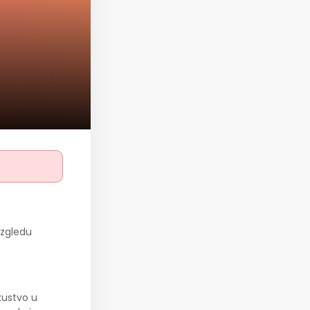
izgledu
kustvo u