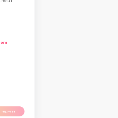
 radu i
com
Prijavi se