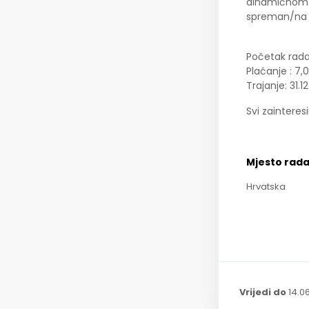
dinamičnom ok
spreman/na si
Početak rada
Plaćanje : 7,
Trajanje: 31.1
Svi zaintere
Mjesto rad
Hrvatska
Vrijedi do
14.0