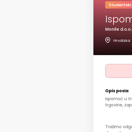
Studentski
Ispom
Monile d.o.o.
Hrvatska
Opis posla
Ispomoć u trg
trgovine, za
Tražimo odgo