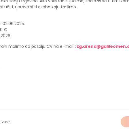
ruženju trgovine. Ako voliš rad s ljudima, snalaziš se u timskom
 učiti, upravo si ti osoba koju tražimo.
: 02.06.2025.
00 €
2.2026.
sirani molimo da pošalju CV na e-mail
:
zg.arena@galileomen.
a
6.2026