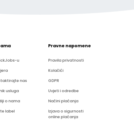
nama
Pravne napomene
ickJobs-u
Pravila privatnosti
ijera
Kolačići
taktirajte nas
GDPR
nik usluga
Uvjeti i odredbe
iji o nama
Načini plaćanja
te label
Izjava o sigurnosti
online plaćanja