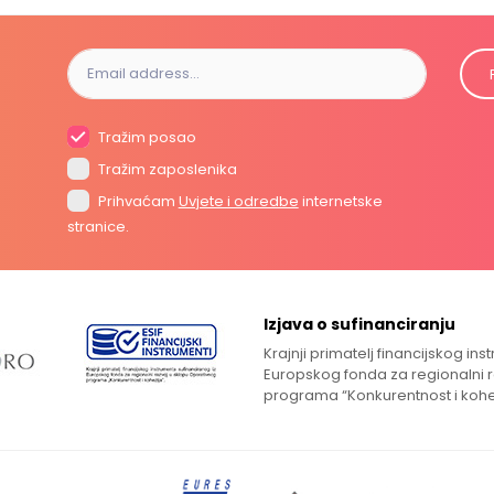
Tražim posao
Tražim zaposlenika
Prihvaćam
Uvjete i odredbe
internetske
stranice.
Izjava o sufinanciranju
Krajnji primatelj financijskog in
Europskog fonda za regionalni 
programa “Konkurentnost i kohe