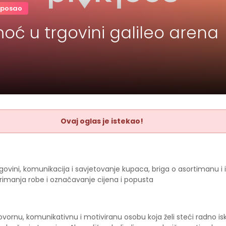
 posao
oć u trgovini galileo arena
Ovaj oglas je istekao!
ovini, komunikacija i savjetovanje kupaca, briga o asortimanu i 
primanja robe i označavanje cijena i popusta
vornu, komunikativnu i motiviranu osobu koja želi steći radno is