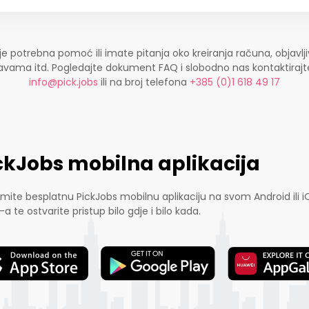
je potrebna pomoć ili imate pitanja oko kreiranja računa, objavlji
ijavama itd. Pogledajte dokument FAQ i slobodno nas kontaktira
info@pick.jobs
ili na broj telefona
+385 (0)1 618 49 17
ckJobs mobilna aplikacija
mite besplatnu PickJobs mobilnu aplikaciju na svom Android ili i
-a te ostvarite pristup bilo gdje i bilo kada.