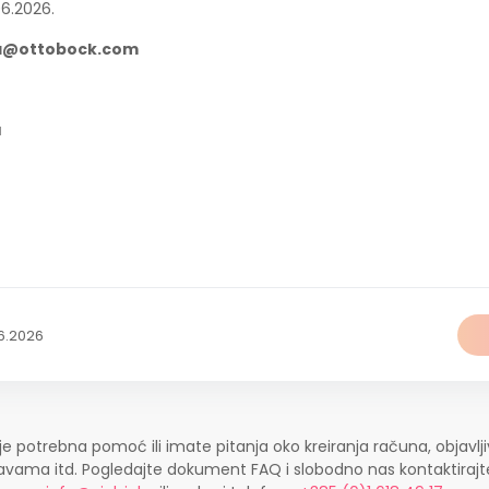
06.2026.
a@ottobock.com
a
6.2026
je potrebna pomoć ili imate pitanja oko kreiranja računa, objavlji
ijavama itd. Pogledajte dokument FAQ i slobodno nas kontaktira