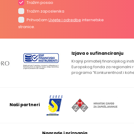
Tražim posao
Tražim zaposlenika
Prihvaćam
Uvjete i odredbe
internetske
stranice.
Izjava o sufinanciranju
Krajnji primatelj financijskog in
Europskog fonda za regionalni 
programa “Konkurentnost i kohe
Naši partneri
Nagrade i priznanja