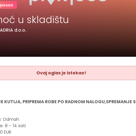
 posao
oć u skladištu
DRIA d.o.o.
Ovaj oglas je istekao!
E KUTIJA, PRIPREMA ROBE PO RADNOM NALOGU,SPREMANJE 
a: Odmah
: 8 – 14 sati
00 EUR