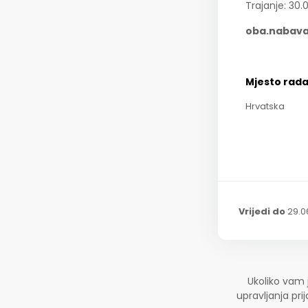
Trajanje: 30.
oba.nabav
Mjesto rad
Hrvatska
Vrijedi do
29.0
Ukoliko vam 
upravljanja pr