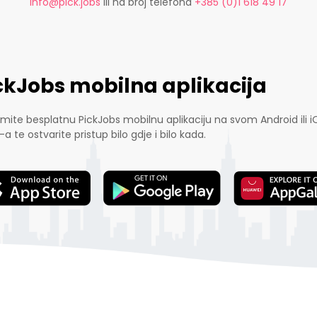
info@pick.jobs
ili na broj telefona
+385 (0)1 618 49 17
ckJobs mobilna aplikacija
mite besplatnu PickJobs mobilnu aplikaciju na svom Android ili i
-a te ostvarite pristup bilo gdje i bilo kada.