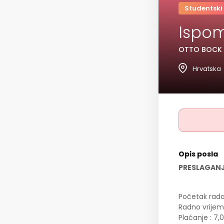
Studentski
Ispom
OTTO BOCK A
Hrvatska
Opis posla
PRESLAGANJ
Početak rad
Radno vrijeme
Plaćanje : 7,