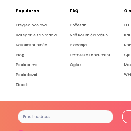
Popularno
FAQ
O 
Pregled poslova
Početak
O P
Kategorije zanimanja
Vaš korisnički račun
Kar
Kalkulator plaće
Plaćanja
Kon
Blog
Datoteke i dokumenti
Cje
Posloprimci
Oglasi
Med
Poslodavci
Whi
Ebook