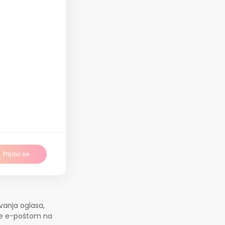
Prijavi se
vanja oglasa,
jte e-poštom na