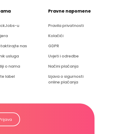
nama
Pravne napomene
ickJobs-u
Pravila privatnosti
ijera
Kolačići
taktirajte nas
GDPR
nik usluga
Uvjeti i odredbe
iji o nama
Načini plaćanja
te label
Izjava o sigurnosti
online plaćanja
Prijava