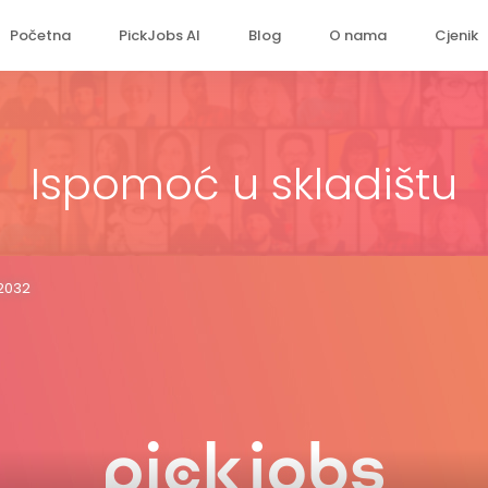
Početna
PickJobs AI
Blog
O nama
Cjenik
Ispomoć u skladištu
12032