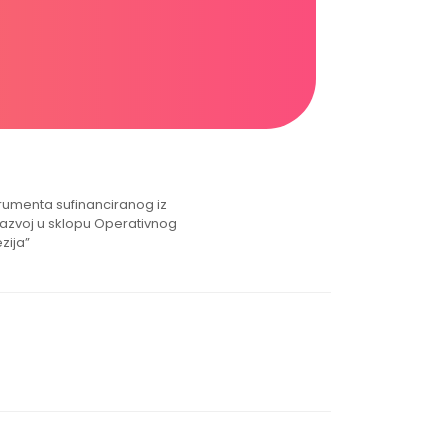
strumenta sufinanciranog iz
razvoj u sklopu Operativnog
zija”