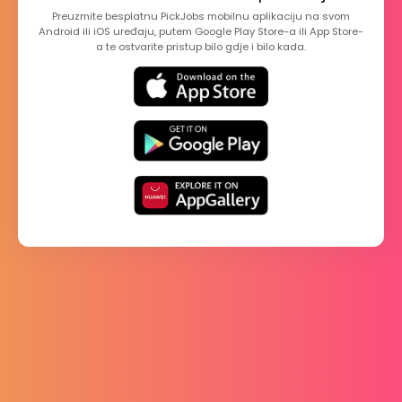
Preuzmite besplatnu PickJobs mobilnu aplikaciju na svom
Kalkulator plaće
Android ili iOS uređaju, putem Google Play Store-a ili App Store-
a te ostvarite pristup bilo gdje i bilo kada.
Iznos plaće
Izračunaj
Istaknuti članci
Giveaway