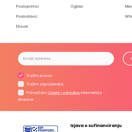
Posloprimci
Oglasi
Med
Poslodavci
Whi
Ebook
Tražim posao
Tražim zaposlenika
Prihvaćam
Uvjete i odredbe
internetske
stranice.
Izjava o sufinanciranju