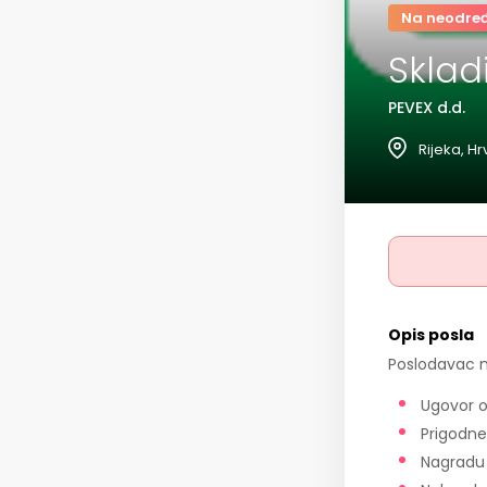
Na neodre
Skladi
PEVEX d.d.
Rijeka, H
Opis posla
Poslodavac n
Ugovor o
Prigodne
Nagradu 