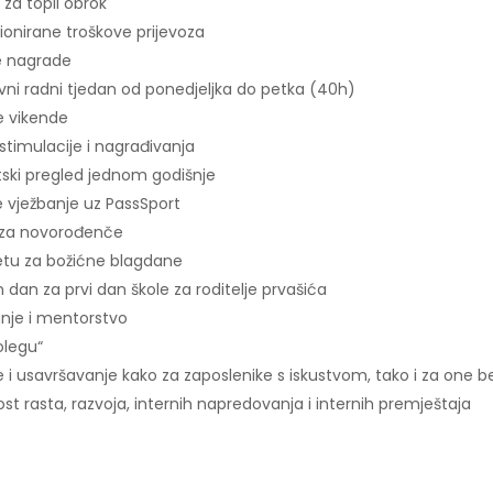
za topli obrok
onirane troškove prijevoza
e nagrade
ni radni tjedan od ponedjeljka do petka (40h)
e vikende
stimulacije i nagrađivanja
ski pregled jednom godišnje
je vježbanje uz PassSport
 za novorođenče
etu za božićne blagdane
 dan za prvi dan škole za roditelje prvašića
nje i mentorstvo
olegu“
e i usavršavanje kako za zaposlenike s iskustvom, tako i za one b
t rasta, razvoja, internih napredovanja i internih premještaja
: