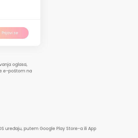
Prijavi se
vanja oglasa,
jte e-poštom na
OS uređaju, putem Google Play Store-a ili App