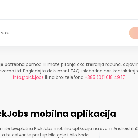
7.2026
je potrebna pomoć ili imate pitanja oko kreiranja računa, objavlji
ijavama itd. Pogledajte dokument FAQ i slobodno nas kontaktira
info@pick.jobs
ili na broj telefona
+385 (0)1 618 49 17
ckJobs mobilna aplikacija
mite besplatnu PickJobs mobilnu aplikaciju na svom Android ili i
-a te ostvarite pristup bilo gdje i bilo kada.