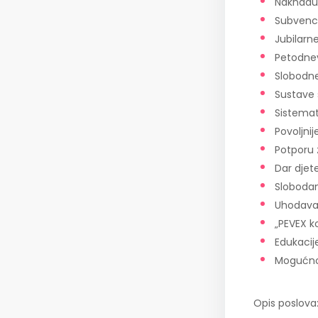
Naknadu 
Subvenci
Jubilarn
Petodnev
Slobodn
Sustave 
Sistemat
Povoljni
Potporu
Dar djet
Slobodan
Uhodava
„PEVEX k
Edukacij
Mogućnos
Opis poslova