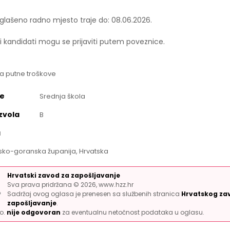
oglašeno radno mjesto traje do: 08.06.2026.
i kandidati mogu se prijaviti putem poveznice.
a putne troškove
e
Srednja škola
zvola
B
a
rsko-goranska županija, Hrvatska
Hrvatski zavod za zapošljavanje
Sva prava pridržana © 2026, www.hzz.hr
Sadržaj ovog oglasa je prenesen sa službenih stranica
Hrvatskog za
zapošljavanje
.
.o.
nije odgovoran
za eventualnu netočnost podataka u oglasu.