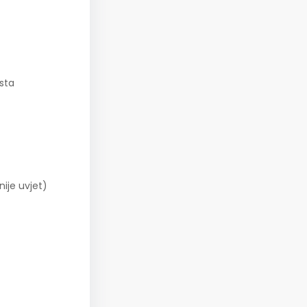
esta
ije uvjet)