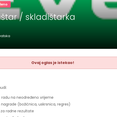
đeno
štar / skladištarka
rvatska
Ovaj oglas je istekao!
udi:
 radu na neodređeno vrijeme
 nagrade (božićnica, uskrsnica, regres)
za radne rezultate