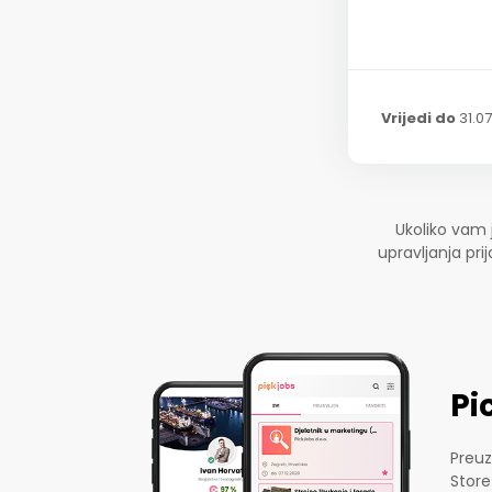
Vrijedi do
31.0
Ukoliko vam 
upravljanja pr
Pi
Preuz
Store