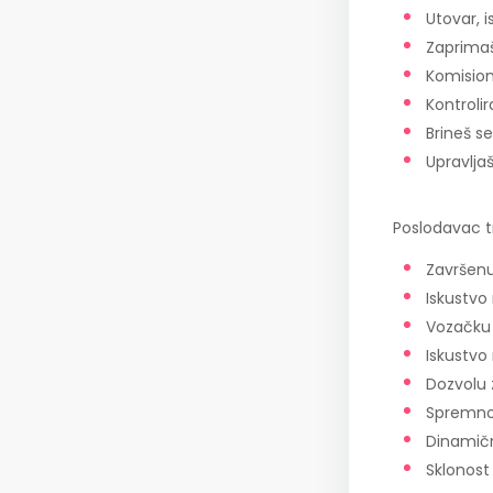
Utovar, i
Zaprimaš
Komision
Kontroli
Brineš s
Upravlja
Poslodavac tr
Završenu
Iskustvo
Vozačku 
Iskustvo
Dozvolu 
Spremno
Dinamičn
Sklonost