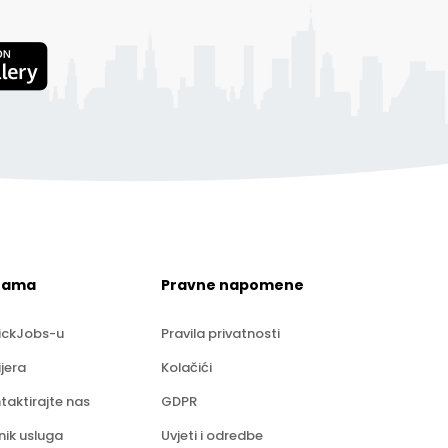
nama
Pravne napomene
ickJobs-u
Pravila privatnosti
ijera
Kolačići
taktirajte nas
GDPR
nik usluga
Uvjeti i odredbe