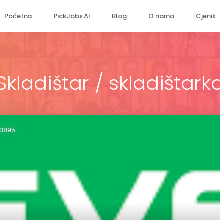
Početna
PickJobs AI
Blog
O nama
Cjenik
Skladištar / skladištark
43895