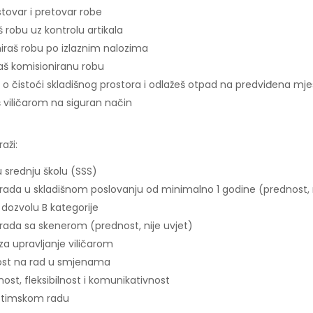
stovar i pretovar robe
 robu uz kontrolu artikala
iraš robu po izlaznim nalozima
raš komisioniranu robu
e o čistoći skladišnog prostora i odlažeš otpad na predviđena mj
š viličarom na siguran način
aži:
 srednju školu (SSS)
 rada u skladišnom poslovanju od minimalno 1 godine (prednost, n
dozvolu B kategorije
 rada sa skenerom (prednost, nije uvjet)
za upravljanje viličarom
st na rad u smjenama
ost, fleksibilnost i komunikativnost
 timskom radu