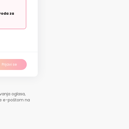
voda za
Prijavi se
vanja oglasa,
jte e-poštom na