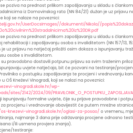
i se poziva na prednost prilikom zapošljavanja u skladu s članko
radalnicima iz Domovinskog rata (NN 84/21) dužan je uz prijavu n
ze koji se nalaze na poveznici:
nitelji.gov.hr/UserDocsImages//dokumenti/Nikola//popis%20do
o%20civilnim%20stradalnicima%20iz%20DR.pdf
 se poziva na prednost prilikom zapošljavanja u skladu s člankom
 rehabilitaciji i zapošljavanju osoba s invaliditetom (NN 157/13, 15
je uz prijavu na natječaj priložiti osim dokaza o ispunjavanju traž
usu osobe s invaliditetom.
ji su pravodobno dostavili potpunu prijavu sa svim traženim pril
ispunjavaju uvjete natječaja, bit će pozvani na testiranje/procj
avilnika o postupku zapošljavanja te procjeni i vrednovanju kan
 u OŠ Kneževi Vinogradi, koji se nalazi na poveznici:
nezevi-vinogradi.skole.hr/wp-
oads/sites/2142/2024/09/PRAVILONIK_O_POSTUPKU_ZAPOSLJAV
i ispunjavaju formalne uvjete, čije su prijave pravodobne i potp
 za procjenu i vrednovanje obavijestit će putem mrežne stranic
/os-knezevi-vinogradi.skole.hr/oglasi-za-posao/
o vremenu, mje
tiranja, najmanje 3 dana prije održavanja procjene odnosno testi
sana i/ili usmena provjera znanja).
jene/testiranje: