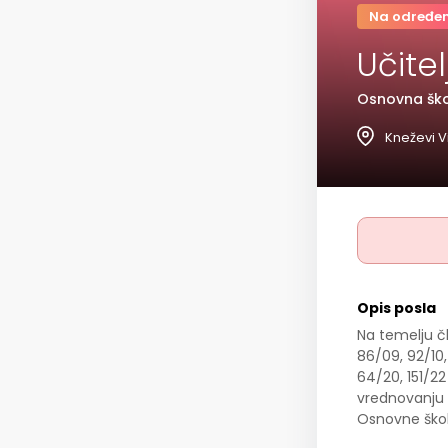
Na određe
Učite
Osnovna ško
Kneževi V
Opis posla
Na temelju čl
86/09, 92/10, 
64/20, 151/22
vrednovanju 
Osnovne škole