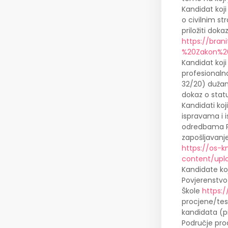
Kandidat koj
o civilnim st
priložiti doka
https://bra
%20Zakon%20
Kandidat koji
profesionalnoj
32/20) dužan 
dokaz o stat
Kandidati ko
ispravama i 
odredbama Pr
zapošljavanje
https://os-k
content/upl
Kandidate koj
Povjerenstvo
Škole
https:/
procjene/tes
kandidata (pi
Područje proc