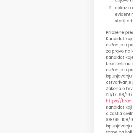
objave n
dokaz o 
evidenti
stariji o
Priložene pre
Kandidat koj
dužan je u pr
za pravo na
Kandidat koj
braniteljima 
dužan je u pr
ispunjavanju 
ostvarivanje 
Zakona o hrva
121/17, 98/19 
https://bra
Kandidat koj
o zaštiti civ
108/95, 108/9
ispunjavanju 
tome na koji 