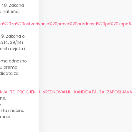
m 48. Zakona
a natječaj
kaza%20za%20ostvarivanje%20prava%20prednosti%20pri%20zapo%
 9. Zakona o
2/14, 39/18 i
enih uvjeta i
ozima odnosno
enu prema
didata za
ANJA_TE_PROCJENI_I_VREDNOVANJU_KANDIDATA_ZA_ZAPOSLJAVA
une,
e
stu i načinu
ranja