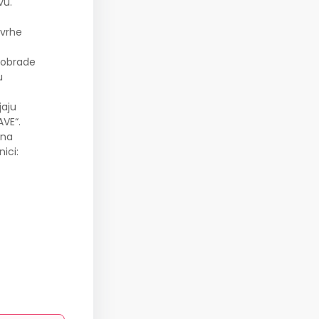
vu.
svrhe
e obrade
u
jaju
VE“.
ana
ici: