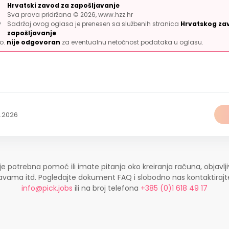
Hrvatski zavod za zapošljavanje
Sva prava pridržana © 2026, www.hzz.hr
Sadržaj ovog oglasa je prenesen sa službenih stranica
Hrvatskog za
zapošljavanje
.
.o.
nije odgovoran
za eventualnu netočnost podataka u oglasu.
7.2026
je potrebna pomoć ili imate pitanja oko kreiranja računa, objavlji
ijavama itd. Pogledajte dokument FAQ i slobodno nas kontaktira
info@pick.jobs
ili na broj telefona
+385 (0)1 618 49 17