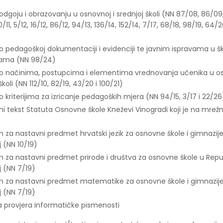
odgoju i obrazovanju u osnovnoj i srednjoj školi (NN 87/08, 86/09,
0/11, 5/12, 16/12, 86/12, 94/13, 136/14, 152/14, 7/17, 68/18, 98/19, 64/20
k o pedagoškoj dokumentaciji i evidenciji te javnim ispravama u š
ama (NN 98/24)
k o načinima, postupcima i elementima vrednovanja učenika u os
školi (NN 112/10, 82/19, 43/20 i 100/21)
 o kriterijima za izricanje pedagoških mjera (NN 94/15, 3/17 i 22/26
ni tekst Statuta Osnovne škole Kneževi Vinogradi koji je na mrežno
m za nastavni predmet hrvatski jezik za osnovne škole i gimnazije
j (NN 10/19)
m za nastavni predmet prirode i društva za osnovne škole u Repub
j (NN 7/19)
m za nastavni predmet matematike za osnovne škole i gimnazije
j (NN 7/19)
a provjera informatičke pismenosti