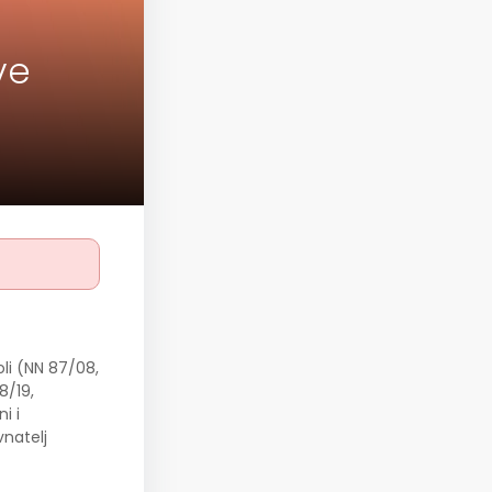
ve
oli (NN 87/08,
98/19,
i i
natelj