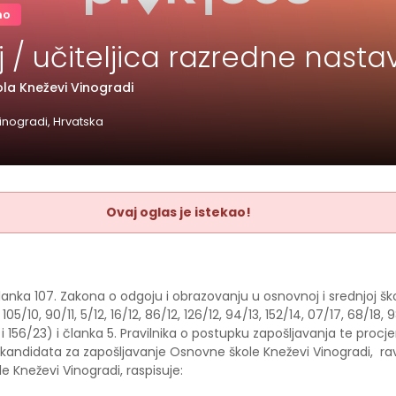
no
lj / učiteljica razredne nasta
la Kneževi Vinogradi
inogradi, Hrvatska
Ovaj oglas je istekao!
anka 107. Zakona o odgoju i obrazovanju u osnovnoj i srednjoj šk
105/10, 90/11, 5/12, 16/12, 86/12, 126/12, 94/13, 152/14, 07/17, 68/18, 
 i 156/23) i članka 5. Pravilnika o postupku zapošljavanja te procjen
kandidata za zapošljavanje Osnovne škole Kneževi Vinogradi, rav
 Kneževi Vinogradi, raspisuje: