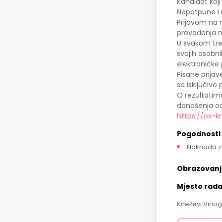
Kandidat koji
Nepotpune i 
Prijavom na 
provođenja n
U svakom tre
svojih osobn
elektroničke
Pisane prijav
se isključiv
O rezultatima
donošenja od
https://os-k
Pogodnosti
Naknada z
Obrazovanj
Mjesto rad
Kneževi Vinog