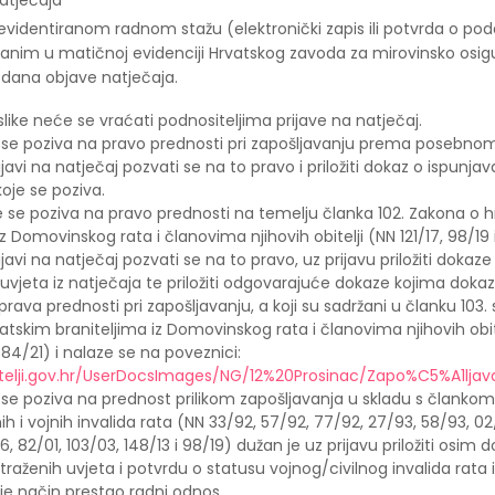
atječaja
evidentiranom radnom stažu (elektronički zapis ili potvrda o po
ranim u matičnoj evidenciji Hrvatskog zavoda za mirovinsko osig
d dana objave natječaja.
slike neće se vraćati podnositeljima prijave na natječaj.
i se poziva na pravo prednosti pri zapošljavanju prema posebno
ijavi na natječaj pozvati se na to pravo i priložiti dokaz o ispunja
 koje se poziva.
e se poziva na pravo prednosti na temelju članka 102. Zakona o 
iz Domovinskog rata i članovima njihovih obitelji (NN 121/17, 98/19 
ijavi na natječaj pozvati se na to pravo, uz prijavu priložiti dokaze
uvjeta iz natječaja te priložiti odgovarajuće dokaze kojima doka
prava prednosti pri zapošljavanju, a koji su sadržani u članku 103. 
tskim braniteljima iz Domovinskog rata i članovima njihovih obit
i 84/21) i nalaze se na poveznici:
nitelji.gov.hr/UserDocsImages/NG/12%20Prosinac/Zapo%C5%A1lj
i se poziva na prednost prilikom zapošljavanja u skladu s člankom
ilnih i vojnih invalida rata (NN 33/92, 57/92, 77/92, 27/93, 58/93, 0
6, 82/01, 103/03, 148/13 i 98/19) dužan je uz prijavu priložiti osim 
traženih uvjeta i potvrdu o statusu vojnog/civilnog invalida rata 
je način prestao radni odnos.