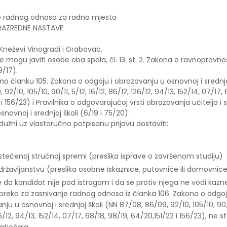
e radnog odnosa za radno mjesto
 RAZREDNE NASTAVE
Kneževi Vinogradi i Grabovac.
e mogu javiti osobe oba spola, čl. 13. st. 2. Zakona o ravnopravno
/17).
dno članku 105. Zakona o odgoju i obrazovanju u osnovnoj i srednjo
92/10, 105/10, 90/11, 5/12, 16/12, 86/12, 126/12, 94/13, 152/14, 07/17, 
 i 156/23) i Pravilnika o odgovarajućoj vrsti obrazovanja učitelja i 
snovnoj i srednjoj školi (6/19 i 75/20).
dužni uz vlastoručno potpisanu prijavu dostaviti:
stečenoj stručnoj spremi (preslika isprave o završenom studiju)
državljanstvu (preslika osobne iskaznice, putovnice ili domovnic
e da kandidat nije pod istragom i da se protiv njega ne vodi kaz
preka za zasnivanje radnog odnosa iz članka 106. Zakona o odgoj
ju u osnovnoj i srednjoj školi (NN 87/08, 86/09, 92/10, 105/10, 90/11
6/12, 94/13, 152/14, 07/17, 68/18, 98/19, 64/20,151/22 i 156/23), ne s