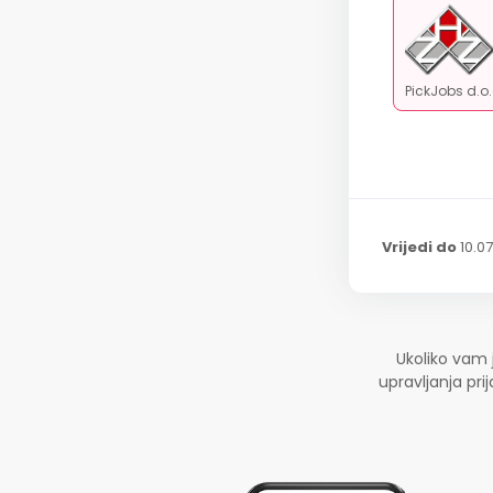
PickJobs d.o
Vrijedi do
10.0
Ukoliko vam 
upravljanja pr