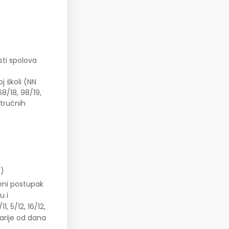
sti spolova
j školi (NN
68/18, 98/19,
stručnih
e)
neni postupak
u i
, 5/12, 16/12,
tarije od dana