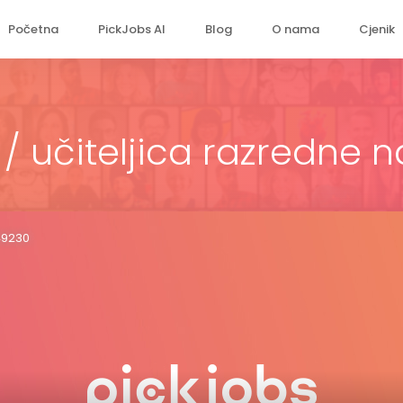
Početna
PickJobs AI
Blog
O nama
Cjenik
j / učiteljica razredne 
49230