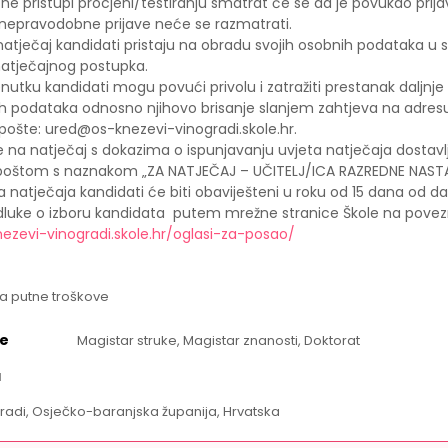
 ne pristupi procjeni/testiranju smatrat će se da je povukao prija
nepravodobne prijave neće se razmatrati.
natječaj kandidati pristaju na obradu svojih osobnih podataka u 
atječajnog postupka.
nutku kandidati mogu povući privolu i zatražiti prestanak daljnj
ih podataka odnosno njihovo brisanje slanjem zahtjeva na adres
 pošte:
ured@os-knezevi-vinogradi.skole.hr
.
e na natječaj s dokazima o ispunjavanju uvjeta natječaja dostavl
o poštom s naznakom „ZA NATJEČAJ – UČITELJ/ICA RAZREDNE NASTA
 natječaja kandidati će biti obaviješteni u roku od 15 dana od d
luke o izboru kandidata putem mrežne stranice Škole na povezn
nezevi-vinogradi.skole.hr/oglasi-za-posao/
a putne troškove
e
Magistar struke, Magistar znanosti, Doktorat
a
radi, Osječko-baranjska županija, Hrvatska