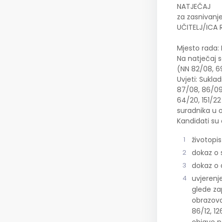
NATJEČAJ
za zasnivanj
UČITELJ/ICA
Mjesto rada: 
Na natječaj s
(NN 82/08, 69
Uvjeti: Sukla
87/08, 86/09, 
64/20, 151/22
suradnika u o
Kandidati su 
životopis
dokaz o 
dokaz o 
uvjerenj
glede za
obrazovan
86/12, 12