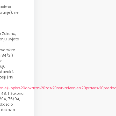
dacima
uranje), ne
m Zakonu,
vanju uvjeta
hrvatskim
i 84/21)
 o
zuju
stavak 1.
elji (NN
avanje/Popis%20dokaza%20za%20ostvarivanje%20prava%20predno
 48. f Zakona
2/94, 76/94,
dokaza o
i dokaz o