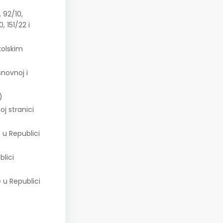
 92/10,
, 151/22 i
kolskim
novnoj i
)
j stranici
 u Republici
lici
 u Republici