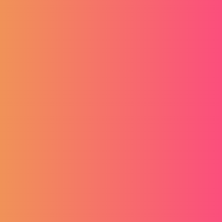
Instalater /
instalaterka kućnih
instalacija
Br. oglasa: 423373192