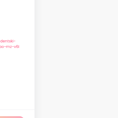
udentski-
sao-mz-v6I