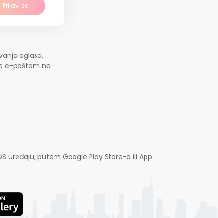
Prijavi se
vanja oglasa,
jte e-poštom na
OS uređaju, putem Google Play Store-a ili App