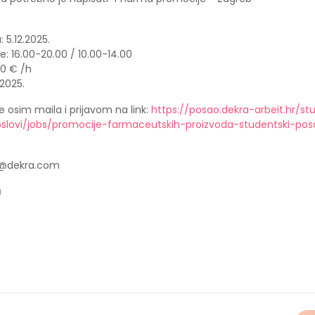
 5.12.2025.
: 16.00-20.00 / 10.00-14.00
00 € /h
.2025.
še osim maila i prijavom na link:
https://posao.dekra-arbeit.hr/st
oslovi/jobs/promocije-farmaceutskih-proizvoda-studentski-po
h@dekra.com
a