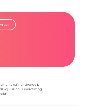
Prijava
strumenta sufinanciranog iz
razvoj u sklopu Operativnog
zija”