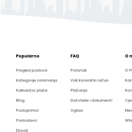
Popularno
FAQ
O 
Pregled poslova
Početak
O P
Kategorije zanimanja
Vaš korisnički račun
Kar
Kalkulator plaće
Plaćanja
Kon
Blog
Datoteke i dokumenti
Cje
Posloprimci
Oglasi
Med
Poslodavci
Whi
Ebook