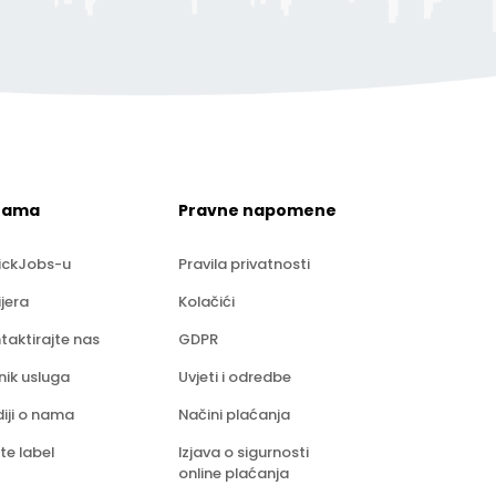
nama
Pravne napomene
ickJobs-u
Pravila privatnosti
ijera
Kolačići
taktirajte nas
GDPR
nik usluga
Uvjeti i odredbe
iji o nama
Načini plaćanja
te label
Izjava o sigurnosti
online plaćanja