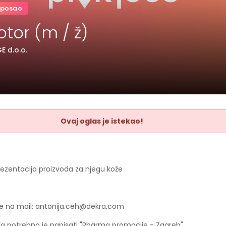
 posao
tor (m / ž)
E d.o.o.
Ovaj oglas je istekao!
rezentacija proizvoda za njegu kože
rše na mail: antonija.ceh@dekra.com
la potrebno je napisati "Pharma promocije - Zagreb"