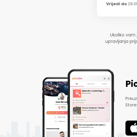
Vrijedi do
29.0
Ukoliko vam 
upravljanja pr
Pi
Preuz
Store