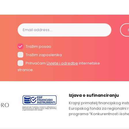
Tražim posao
Tražim zaposlenika
Prihvaćam
Uvjete i odredbe
internetske
stranice.
Izjava o sufinanciranju
Krajnji primatelj financijskog in
Europskog fonda za regionalni 
programa “Konkurentnost i kohe