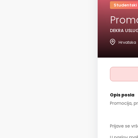
Studentski
Promo
DEKRA USLUG
Hrvatska
Opis posla
Promocija, p
Prijave se v
U naslov mai