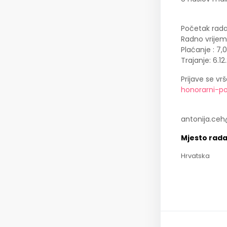
Početak rada:
Radno vrijeme
Plaćanje : 7,
Trajanje: 6.12
Prijave se vr
honorarni-p
antonija.ce
Mjesto rad
Hrvatska