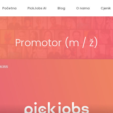
Početna
PickJobs AI
Blog
O nama
Cjenik
Promotor (m / ž)
36355